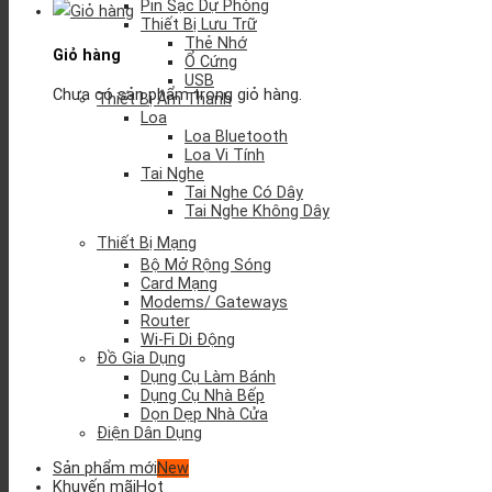
Pin Sạc Dự Phòng
Thiết Bị Lưu Trữ
Thẻ Nhớ
Giỏ hàng
Ổ Cứng
USB
Chưa có sản phẩm trong giỏ hàng.
Thiết Bị Âm Thanh
Loa
Loa Bluetooth
Loa Vi Tính
Tai Nghe
Tai Nghe Có Dây
Tai Nghe Không Dây
Thiết Bị Mạng
Bộ Mở Rộng Sóng
Card Mạng
Modems/ Gateways
Router
Wi-Fi Di Động
Đồ Gia Dụng
Dụng Cụ Làm Bánh
Dụng Cụ Nhà Bếp
Dọn Dẹp Nhà Cửa
Điện Dân Dụng
Sản phẩm mới
Khuyến mãi