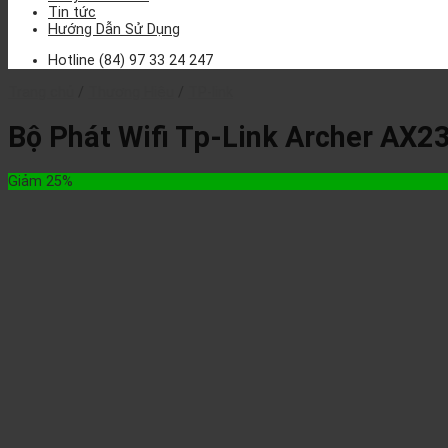
Tin tức
Hướng Dẫn Sử Dụng
Hotline
(84) 97 33 24 247
Trang chủ
/
Thương Hiệu
/
TP-link
Bộ Phát Wifi Tp-Link Archer AX2
Giảm 25%