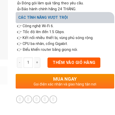
👍 Đóng gói làm quà tặng theo yêu cầu.
👍 Bảo hành chính hãng 24 THÁNG.
CÁC TÍNH NĂNG VƯỢT TRỘI
👉 Công nghệ Wi-Fi 6.
👉 Tốc độ lên đến 1.5 Gbps.
👉 Kết nối nhiều thiết bị, vùng phủ sóng rộng.
👉 CPU ba nhân, cổng Gigabit.
👉 Điểu khiển router bằng giọng nói.
THÊM VÀO GIỎ HÀNG
MUA NGAY
Gọi điện xác nhận và giao hàng tận nơi