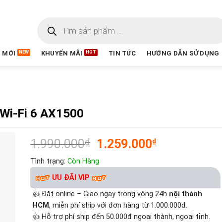
 MỚI
KHUYẾN MÃI
TIN TỨC
HƯỚNG DẪN SỬ DỤNG
 Wi-Fi 6 AX1500
1.990.000
₫
1.259.000
₫
Tình trạng:
Còn Hàng
ƯU ĐÃI VIP
👍 Đặt online – Giao ngay trong vòng 24h
nội thành
HCM
, miễn phí ship với đơn hàng từ 1.000.000đ.
👍 Hỗ trợ phí ship đến 50.000đ ngoại thành, ngoại tỉnh.