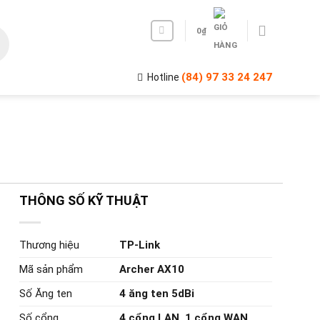
0
₫
(84) 97 33 24 247
Hotline
THÔNG SỐ KỸ THUẬT
Thương hiệu
TP-Link
Mã sản phẩm
Archer AX10
Số Ăng ten
4 ăng ten 5dBi
Số cổng
4 cổng LAN, 1 cổng WAN