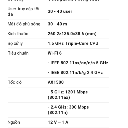
User truy cập tối
30 - 40 user
đa
Mật độ phủ sóng
30 - 40 m
Kích thước
260.2×135.0×38.6 (mm)
Bộ xử lý
1.5 GHz Triple-Core CPU
Tiêu chuẩn
Wi-Fi 6
- IEEE 802.11ax/ac/n/a 5 GHz
- IEEE 802.11n/b/g 2.4 GHz
Tốc độ
AX1500
- 5 GHz: 1201 Mbps
(802.11ax)
- 2.4 GHz: 300 Mbps
(802.11n)
Nguồn
12 V ⎓ 1 A