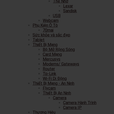
Thẻ Nhớ
Lexar
Sandisk
USB
Webcam
Phụ Kiện Ô Tô
70mai
Sức khỏe và sắc đẹp
Tablet
Thiết Bị Mạng
Bộ Mở Rộng Sóng
Card Mạng
Mercusys
Modems/ Gateways
Router
Tp-Link
Wi-Fi Di Động
Thiết Bị Mạng - An Ninh
Flycam
Thiết Bị An Ninh
Camera
Camera Hành Trình
Camera IP
Thương Hiệu