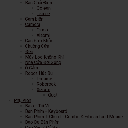
Bàn Chải Điện
Oclean
Usmile
Cảm biến
Camera
Qihoo
Xiaomi
Cân Sức Khỏe
Chuông Cửa
Đèn
Máy Lọc Không Khí
Nhà Cửa Đời Sống
Ổ Cắm
Robot Hút Bụi
Dreame
Roborock
Xiaomi
Quạt
Phụ Kiện
Balo - Túi Ví
Bàn Phím - Keyboard
Bàn Phím + Chuột - Combo Keyboard and Mouse
Bao Da Bàn Phím
Cáp Sạc / Củ Sạc