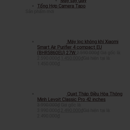
Máy sấy giày
Tổng Hợp Camera Tapo
Sản phẩm mới
Máy lọc không khí Xiaomi
Smart Air Purifier 4 compact EU
(BHR5860EU) 27W
2.590.000
₫
Giá gốc là:
2.590.000₫.
1.450.000
₫
Giá hiện tại là:
1.450.000₫.
Quạt Tháp Điều Hòa Thông
Minh Levoit Classic Pro 42 inches
3.990.000
₫
Giá gốc là:
3.990.000₫.
2.490.000
₫
Giá hiện tại là:
2.490.000₫.