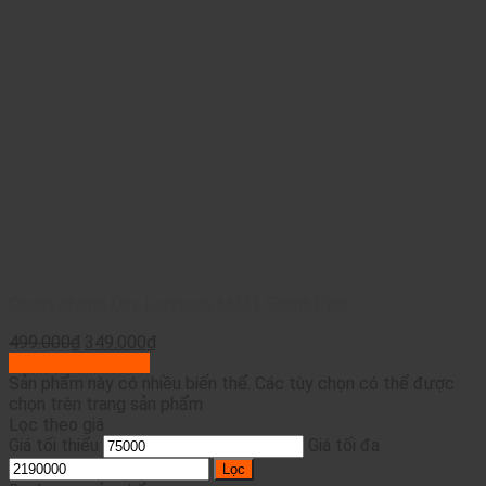
Chuột Không Dây Logitech M331 Silent Plus
499.000
₫
349.000
₫
Lựa chọn tùy chọn
Sản phẩm này có nhiều biến thể. Các tùy chọn có thể được
chọn trên trang sản phẩm
Lọc theo giá
Giá tối thiểu
Giá tối đa
Lọc