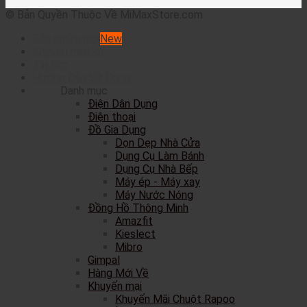
© Bản Quyền Thuộc Về MiMaxStore.com
Sản phẩm mới
Khuyến mãi
Tin tức
Hướng Dẫn Sử Dụng
Danh mục
Điện Dân Dụng
Điện thoại
Đồ Gia Dụng
Dọn Dẹp Nhà Cửa
Dụng Cụ Làm Bánh
Dụng Cụ Nhà Bếp
Máy ép - Máy xay
Máy Nước Nóng
Đồng Hồ Thông Minh
Amazfit
Kieslect
Mibro
Gimpal
Hàng Mới Về
Khuyến mại
Khuyến Mãi Chuột Rapoo