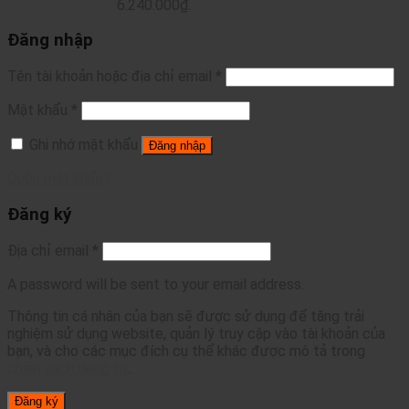
6.240.000₫.
Đăng nhập
Tên tài khoản hoặc địa chỉ email
*
Mật khẩu
*
Ghi nhớ mật khẩu
Đăng nhập
Quên mật khẩu?
Đăng ký
Địa chỉ email
*
A password will be sent to your email address.
Thông tin cá nhân của bạn sẽ được sử dụng để tăng trải
nghiệm sử dụng website, quản lý truy cập vào tài khoản của
bạn, và cho các mục đích cụ thể khác được mô tả trong
chính sách riêng tư
.
Đăng ký