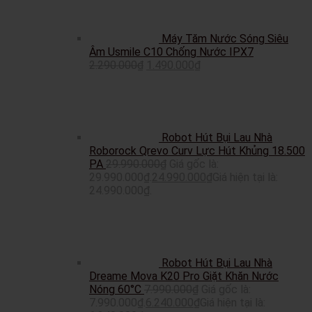
Máy Tăm Nước Sóng Siêu
Âm Usmile C10 Chống Nước IPX7
2.290.000
₫
1.490.000
₫
Robot Hút Bụi Lau Nhà
Roborock Qrevo Curv Lực Hút Khủng 18.500
PA
29.990.000
₫
Giá gốc là:
29.990.000₫.
24.990.000
₫
Giá hiện tại là:
24.990.000₫.
Robot Hút Bụi Lau Nhà
Dreame Mova K20 Pro Giặt Khăn Nước
Nóng 60°C
7.990.000
₫
Giá gốc là:
7.990.000₫.
6.240.000
₫
Giá hiện tại là: