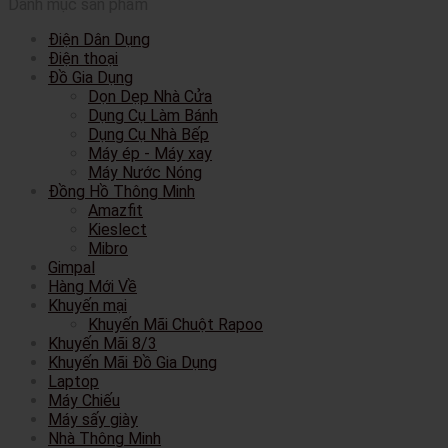
Danh mục sản phẩm
Điện Dân Dụng
Điện thoại
Đồ Gia Dụng
Dọn Dẹp Nhà Cửa
Dụng Cụ Làm Bánh
Dụng Cụ Nhà Bếp
Máy ép - Máy xay
Máy Nước Nóng
Đồng Hồ Thông Minh
Amazfit
Kieslect
Mibro
Gimpal
Hàng Mới Về
Khuyến mại
Khuyến Mãi Chuột Rapoo
Khuyến Mãi 8/3
Khuyến Mãi Đồ Gia Dụng
Laptop
Máy Chiếu
Máy sấy giày
Nhà Thông Minh