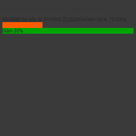
Chuột Có Dây Logitech B100 – Hàng Chính Hãng
99.000
₫
Giá gốc là: 99.000₫.
75.000
₫
Giá hiện tại là: 75.000₫.
Thêm vào giỏ hàng
Giảm 30%