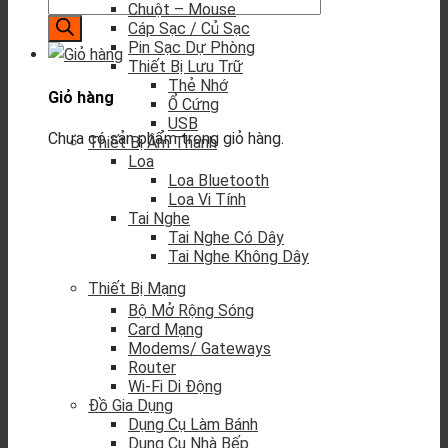
Chuột – Mouse
Cáp Sạc / Củ Sạc
Pin Sạc Dự Phòng
Thiết Bị Lưu Trữ
Thẻ Nhớ
Giỏ hàng
Ổ Cứng
USB
Chưa có sản phẩm trong giỏ hàng.
Thiết Bị Âm Thanh
Loa
Loa Bluetooth
Loa Vi Tính
Tai Nghe
Tai Nghe Có Dây
Tai Nghe Không Dây
Thiết Bị Mạng
Bộ Mở Rộng Sóng
Card Mạng
Modems/ Gateways
Router
Wi-Fi Di Động
Đồ Gia Dụng
Dụng Cụ Làm Bánh
Dụng Cụ Nhà Bếp