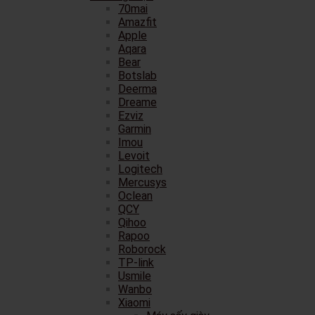
70mai
Amazfit
Apple
Aqara
Bear
Botslab
Deerma
Dreame
Ezviz
Garmin
Imou
Levoit
Logitech
Mercusys
Oclean
QCY
Qihoo
Rapoo
Roborock
TP-link
Usmile
Wanbo
Xiaomi