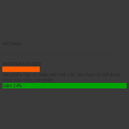
Hết hàng
Chuột Không Dây Bluetooth Logitech Signature M650
890.000
₫
649.000
₫
Lựa chọn tùy chọn
Sản phẩm này có nhiều biến thể. Các tùy chọn có thể được
chọn trên trang sản phẩm
Giảm 24%