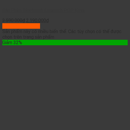
Bàn Phím Bluetooth Logitech POP Keys
2.590.000
₫
2.190.000
₫
Lựa chọn tùy chọn
Sản phẩm này có nhiều biến thể. Các tùy chọn có thể được
chọn trên trang sản phẩm
Giảm 32%