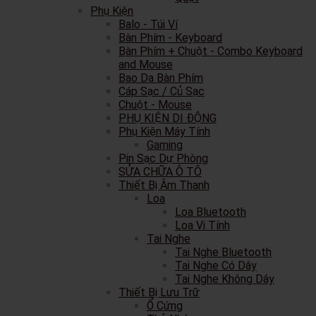
Phụ Kiện
Balo - Túi Ví
Bàn Phím - Keyboard
Bàn Phím + Chuột - Combo Keyboard
and Mouse
Bao Da Bàn Phím
Cáp Sạc / Củ Sạc
Chuột - Mouse
PHỤ KIỆN DI ĐỘNG
Phụ Kiện Máy Tính
Gaming
Pin Sạc Dự Phòng
SỬA CHỮA Ô TÔ
Thiết Bị Âm Thanh
Loa
Loa Bluetooth
Loa Vi Tính
Tai Nghe
Tai Nghe Bluetooth
Tai Nghe Có Dây
Tai Nghe Không Dây
Thiết Bị Lưu Trữ
Ổ Cứng