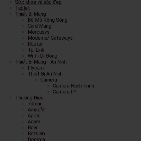
Sức khỏe và sắc đẹp
Tablet
Thiết Bị Mạng
Bộ Mở Rộng Sóng
Card Mạng
Mercusys
Modems/ Gateways
Router
Tp-Link
Wi-Fi Di Động
Thiết Bị Mạng - An Ninh
Flycam
Thiết Bị An Ninh
Camera
Camera Hành Trình
Camera IP
Thương Hiệu
70mai
Amazfit
Apple
Aqara
Bear
Botslab
Deerma