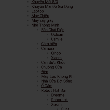
Khuyến Mãi 8/3
Khuyến Mãi Đồ Gia Dụng
Laptop
Máy Chiếu
Máy sấy giày
Nhà Thông Minh
Bàn Chải Điện
Oclean
Usmile
Cảm biến
Camera
Qihoo
Xiaomi
Cân Sức Khỏe
Chuông Cửa
Đèn
Máy Lọc Không Khí
Nhà Cửa Đời Sống
Ổ Cắm
Robot Hút Bụi
Dreame
Roborock
Xiaomi
Quạt