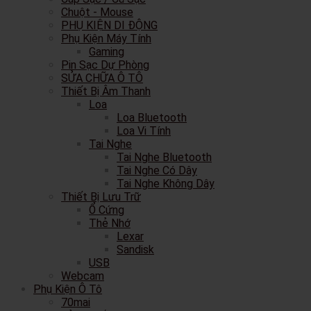
Chuột - Mouse
PHỤ KIỆN DI ĐỘNG
Phụ Kiện Máy Tính
Gaming
Pin Sạc Dự Phòng
SỬA CHỮA Ô TÔ
Thiết Bị Âm Thanh
Loa
Loa Bluetooth
Loa Vi Tính
Tai Nghe
Tai Nghe Bluetooth
Tai Nghe Có Dây
Tai Nghe Không Dây
Thiết Bị Lưu Trữ
Ổ Cứng
Thẻ Nhớ
Lexar
Sandisk
USB
Webcam
Phụ Kiện Ô Tô
70mai