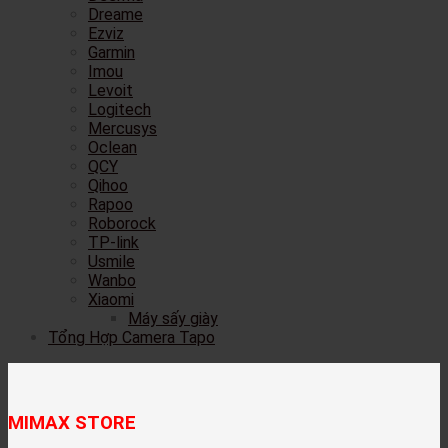
Dreame
Ezviz
Garmin
Imou
Levoit
Logitech
Mercusys
Oclean
QCY
Qihoo
Rapoo
Roborock
TP-link
Usmile
Wanbo
Xiaomi
Máy sấy giày
Tổng Hợp Camera Tapo
MIMAX STORE