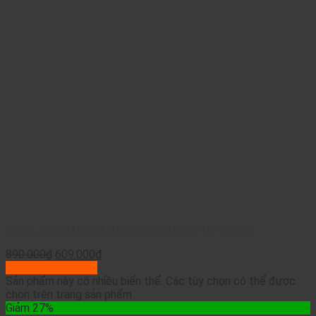
Chuột Không Dây Bluetooth Logitech POP Mouse
890.000
₫
609.000
₫
Lựa chọn tùy chọn
Sản phẩm này có nhiều biến thể. Các tùy chọn có thể được
chọn trên trang sản phẩm
Giảm 27%