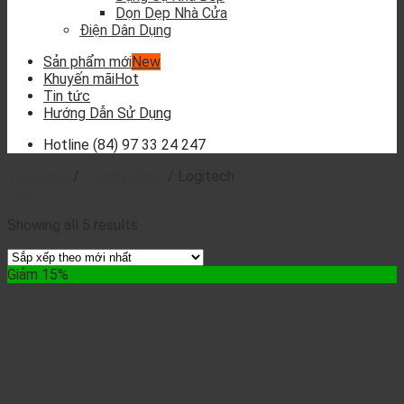
Dọn Dẹp Nhà Cửa
Điện Dân Dụng
Sản phẩm mới
Khuyến mãi
Tin tức
Hướng Dẫn Sử Dụng
Hotline
(84) 97 33 24 247
Trang chủ
/
Thương Hiệu
/
Logitech
Lọc
Showing all 5 results
Giảm 15%