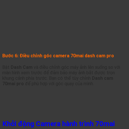
Bước 6: Điều chỉnh góc camera 70mai dash cam pro
Bật
Dash Cam
và điều chỉnh góc máy ảnh lên xuống so với
màn hình xem trước để đảm bảo máy ảnh bắt được trọn
khung cảnh phía trước. Bạn có thể tùy chỉnh
Dash cam
70mai pro
để phù hợp với góc quay của mình.
Khởi động Camera hành trình 70mai