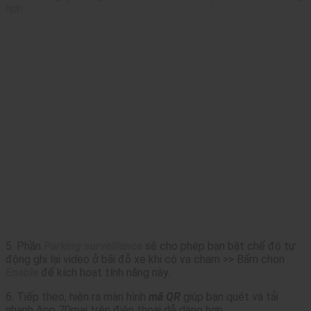
hơn.
5. Phần
Parking surveillance
sẽ cho phép bạn bật chế độ tự
động ghi lại video ở bãi đỗ xe khi có va chạm >> Bấm chọn
Enable
để kích hoạt tính năng này.
6. Tiếp theo, hiện ra màn hình
mã QR
giúp bạn quét và tải
nhanh App 70mai trên điện thoại dễ dàng hơn.