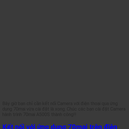
Bây giờ bạn chỉ cần kết nối Camera với điện thoại qua ứng
dụng 70mai vừa cài đặt là xong. Chúc các bạn cài đặt Camera
hành trình 70mai A500S thành công!!
Kết nối với ứng dụng 70mai trên điện