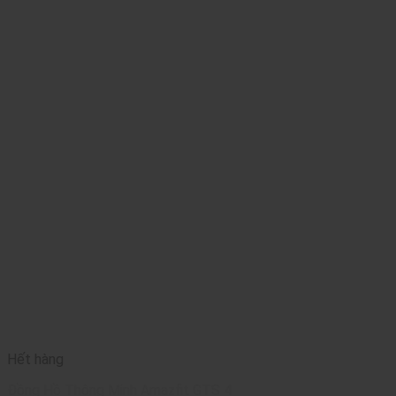
Hết hàng
Đồng Hồ Thông Minh Amazfit GTS 4