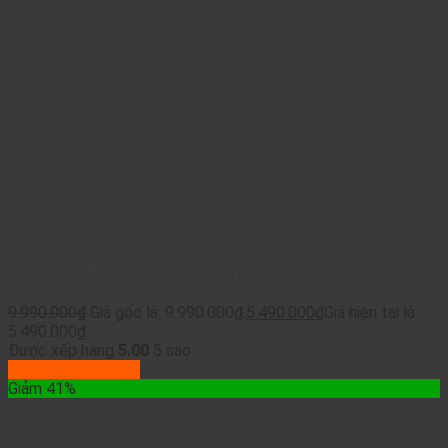
Robot Hút Bụi Lau Nhà Dreame D9 Max Gen 2
9.990.000
₫
Giá gốc là: 9.990.000₫.
5.490.000
₫
Giá hiện tại là:
5.490.000₫.
Được xếp hạng
5.00
5 sao
Thêm vào giỏ hàng
Giảm 41%