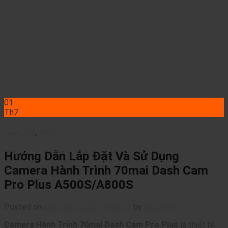
01
Th7
Hướng Dẫn
,
Tin tức
Hướng Dẫn Lắp Đặt Và Sử Dụng
Camera Hành Trình 70mai Dash Cam
Pro Plus A500S/A800S
Posted on
01/07/2022
22/10/2022
by
Mỹ Hằng
Camera Hành Trình 70mai Dash Cam Pro Plus
là thiết bị