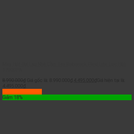
Máy Hút Bụi Lau Nhà Cầm Tay Roborock Flexi Lite Lực Hút
17000PA
8.990.000
₫
Giá gốc là: 8.990.000₫.
4.495.000
₫
Giá hiện tại là:
4.495.000₫.
Thêm vào giỏ hàng
Giảm 18%