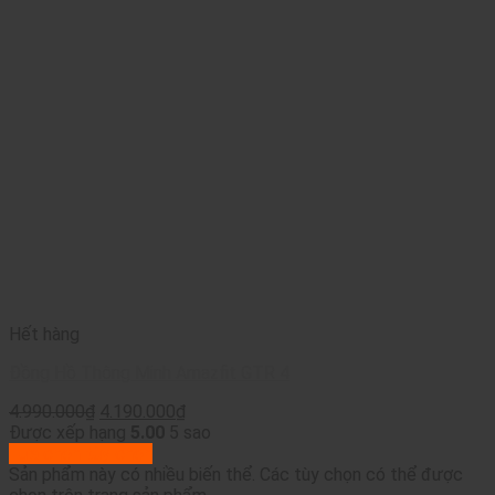
Hết hàng
Đồng Hồ Thông Minh Amazfit GTR 4
4.990.000
₫
4.190.000
₫
Được xếp hạng
5.00
5 sao
Lựa chọn tùy chọn
Sản phẩm này có nhiều biến thể. Các tùy chọn có thể được