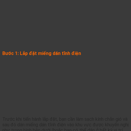
Bước 1: Lắp đặt miếng dán tĩnh điện
Trước khi tiến hành lắp đặt, bạn cần làm sạch kính chắn gió và
sau đó dán miếng dán tĩnh điện vào khu vực được khuyến nghị
như trong hình bên dưới (hoặc bạn có thể dán ở bất kỳ vị trí