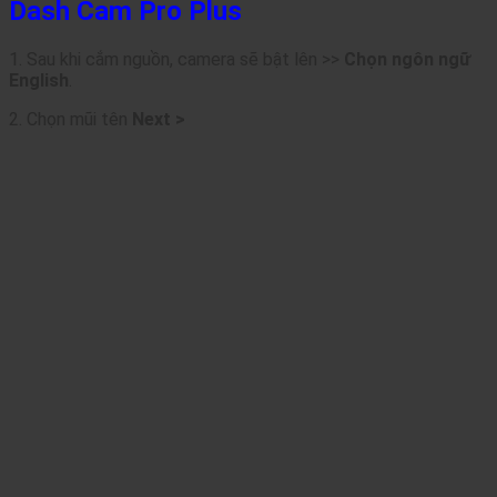
Dash Cam Pro Plus
1. Sau khi cắm nguồn, camera sẽ bật lên >>
Chọn ngôn ngữ
English
.
2. Chọn mũi tên
Next >