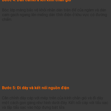
Bóc lớp màng bảo vệ khỏi nhãn dán trên đế của ngàm và dán
cam gạch ngang lên miếng dán tĩnh điện ở khu vực có đường
chấm.
Bước 5: Đi dây và kết nối nguồn điện
Căn chỉnh dây cáp với mép trên của kính chắn gió và đi dây
một cách gọn gàng như hình dưới đây.
Kết nối cáp với tẩu sạc
và lắp tẩu sạc vào hộp đựng bật lửa.