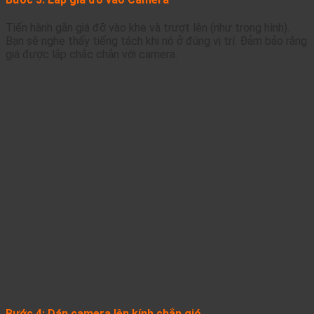
Tiến hành gắn giá đỡ vào khe và trượt lên (như trong hình).
Bạn sẽ nghe thấy tiếng tách khi nó ở đúng vị trí. Đảm bảo rằng
giá được lắp chắc chắn với camera.
Bước 4: Dán camera lên kính chắn gió