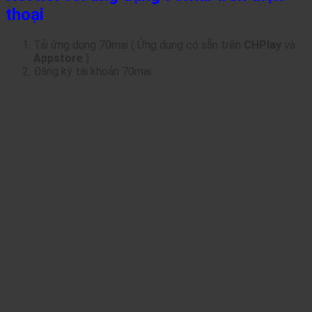
thoại
Tải
ứng dụng 70mai ( Ứng dụng có sẵn trên
CHPlay
và
Appstore
)
Đăng ký tài khoản 70mai