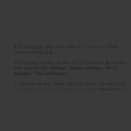
3. Ở trang giao diện chính, bấm
Add device
>> Chọn
Camera tương ứng
4. Ứng dụng sẽ yêu cầu Bật wifi từ Camera. Lấy camera
bấm chọn ký hiệu
Setting / System settings / Wi-Fi
hotspot / Turn on hotspot
.
5. Quay lại với App 70mai trên điện thoại, tích vào dòng
“The dash cam’s Wi-Fi hot-spot is enable”
và bấm
Next
.