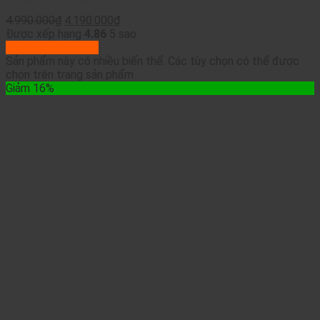
4.990.000
₫
4.190.000
₫
Được xếp hạng
4.86
5 sao
Lựa chọn tùy chọn
Sản phẩm này có nhiều biến thể. Các tùy chọn có thể được
chọn trên trang sản phẩm
Giảm 16%