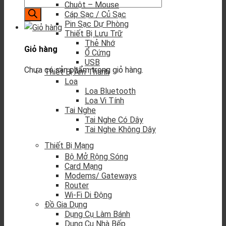
Chuột – Mouse
Cáp Sạc / Củ Sạc
Pin Sạc Dự Phòng
Thiết Bị Lưu Trữ
Thẻ Nhớ
Giỏ hàng
Ổ Cứng
USB
Chưa có sản phẩm trong giỏ hàng.
Thiết Bị Âm Thanh
Loa
Loa Bluetooth
Loa Vi Tính
Tai Nghe
Tai Nghe Có Dây
Tai Nghe Không Dây
Thiết Bị Mạng
Bộ Mở Rộng Sóng
Card Mạng
Modems/ Gateways
Router
Wi-Fi Di Động
Đồ Gia Dụng
Dụng Cụ Làm Bánh
Dụng Cụ Nhà Bếp