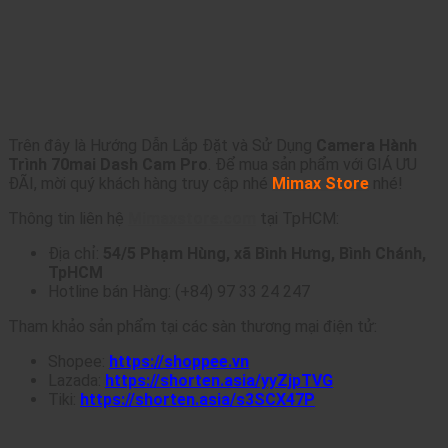
Trên đây là
Hướng Dẫn Lắp Đặt và Sử Dụng
Camera Hành
Trình 70mai Dash Cam Pro
. Để mua sản phẩm với GIÁ ƯU
ĐÃI, mời quý khách hàng truy cập nhé
Mimax Store
nhé!
Thông tin liên hệ
Mimaxstore.com
tại TpHCM:
Địa chỉ:
54/5 Phạm Hùng, xã Bình Hưng, Bình Chánh,
TpHCM
Hotline bán Hàng: (+84) 97 33 24 247
Tham khảo sản phẩm tại các sàn thương mại điện tử:
Shopee:
https://shoppee.vn
Lazada:
https://shorten.asia/yyZjpTVG
Tiki:
https://shorten.asia/s3SCX47P