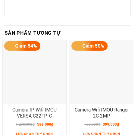
SẢN PHẨM TƯƠNG TỰ
Giảm 54%
Giảm 50%
Camera IP Wifi IMOU
Camera Wifi IMOU Ranger
VERSA C22FP-C
2C 2MP
₫
₫
599.000
₫
399.000
₫
1.290.000
790.000
LỰA CHỌN TÙY CHỌN
LỰA CHỌN TÙY CHỌN