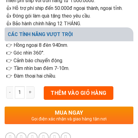
miễn phí ship với đơn hàng từ 1.000.000đ.
👍 Hỗ trợ phí ship đến 50.000đ ngoại thành, ngoại tỉnh.
👍 Đóng gói làm quà tặng theo yêu cầu.
👍 Bảo hành chính hãng 12 THÁNG.
CÁC TÍNH NĂNG VƯỢT TRỘI
👉 Hồng ngoại 8 đèn 940nm.
👉 Góc nhìn 360°.
👉 Cảnh báo chuyển động.
👉 Tầm nhìn ban đêm 7-10m.
👉 Đàm thoại hai chiều.
THÊM VÀO GIỎ HÀNG
MUA NGAY
Gọi điện xác nhận và giao hàng tận nơi