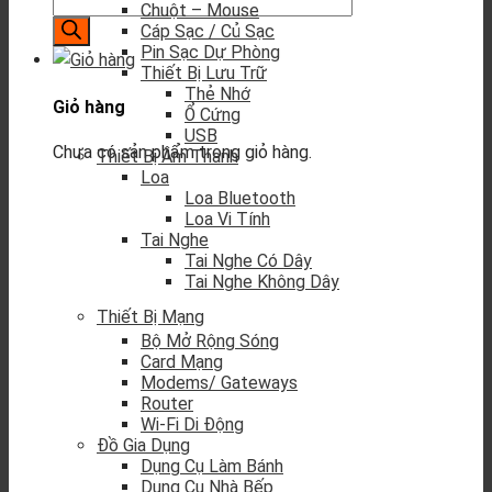
Chuột – Mouse
Cáp Sạc / Củ Sạc
Pin Sạc Dự Phòng
Thiết Bị Lưu Trữ
Thẻ Nhớ
Giỏ hàng
Ổ Cứng
USB
Chưa có sản phẩm trong giỏ hàng.
Thiết Bị Âm Thanh
Loa
Loa Bluetooth
Loa Vi Tính
Tai Nghe
Tai Nghe Có Dây
Tai Nghe Không Dây
Thiết Bị Mạng
Bộ Mở Rộng Sóng
Card Mạng
Modems/ Gateways
Router
Wi-Fi Di Động
Đồ Gia Dụng
Dụng Cụ Làm Bánh
Dụng Cụ Nhà Bếp