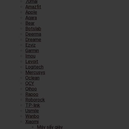
70mai
Amazfit
Apple
Aqara
Bear
Botslab
Deerma
Dreame
Ezviz
Garmin
Imou
Levoit
Logitech
Mercusys
Oclean
QCY
Qihoo
Rapoo
Roborock
TP-link
Usmile
Wanbo
Xiaomi
Máy sấy giày