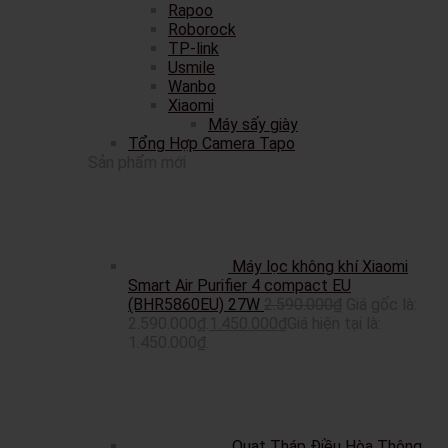
Rapoo
Roborock
TP-link
Usmile
Wanbo
Xiaomi
Máy sấy giày
Tổng Hợp Camera Tapo
Sản phẩm mới
Máy lọc không khí Xiaomi
Smart Air Purifier 4 compact EU
(BHR5860EU) 27W
2.590.000
₫
Giá gốc là:
2.590.000₫.
1.450.000
₫
Giá hiện tại là:
1.450.000₫.
Quạt Tháp Điều Hòa Thông