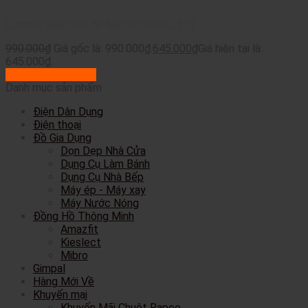
Camera Giám Sát An Ninh Botslab C211
990.000
₫
Giá gốc là: 990.000₫.
645.000
₫
Giá hiện tại là:
645.000₫.
Thêm vào giỏ hàng
Danh mục sản phẩm
Điện Dân Dụng
Điện thoại
Đồ Gia Dụng
Dọn Dẹp Nhà Cửa
Dụng Cụ Làm Bánh
Dụng Cụ Nhà Bếp
Máy ép - Máy xay
Máy Nước Nóng
Đồng Hồ Thông Minh
Amazfit
Kieslect
Mibro
Gimpal
Hàng Mới Về
Khuyến mại
Khuyến Mãi Chuột Rapoo