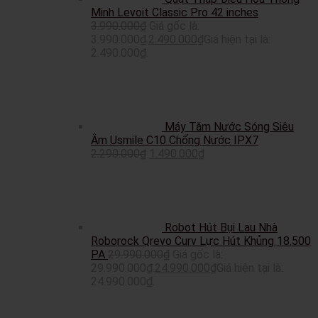
Minh Levoit Classic Pro 42 inches
3.990.000
₫
Giá gốc là:
3.990.000₫.
2.490.000
₫
Giá hiện tại là:
2.490.000₫.
Máy Tăm Nước Sóng Siêu
Âm Usmile C10 Chống Nước IPX7
2.290.000
₫
1.490.000
₫
Robot Hút Bụi Lau Nhà
Roborock Qrevo Curv Lực Hút Khủng 18.500
PA
29.990.000
₫
Giá gốc là:
29.990.000₫.
24.990.000
₫
Giá hiện tại là:
24.990.000₫.