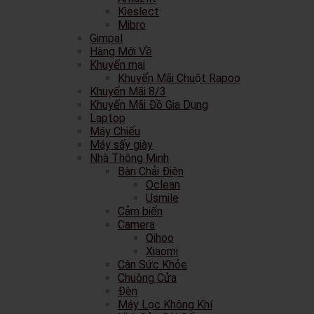
Kieslect
Mibro
Gimpal
Hàng Mới Về
Khuyến mại
Khuyến Mãi Chuột Rapoo
Khuyến Mãi 8/3
Khuyến Mãi Đồ Gia Dụng
Laptop
Máy Chiếu
Máy sấy giày
Nhà Thông Minh
Bàn Chải Điện
Oclean
Usmile
Cảm biến
Camera
Qihoo
Xiaomi
Cân Sức Khỏe
Chuông Cửa
Đèn
Máy Lọc Không Khí