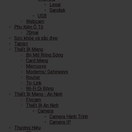
Lexar
Sandisk
USB
Webcam
Phụ Kiện Ô Tô
70mai
Sức khỏe và sắc đẹp
Tablet
Thiết Bị Mạng
Bộ Mở Rộng Sóng
Card Mạng
Mercusys
Modems/ Gateways
Router
Tp-Link
Wi-Fi Di Động
Thiết Bị Mạng - An Ninh
Flycam
Thiết Bị An Ninh
Camera
Camera Hành Trình
Camera IP
Thương Hiệu