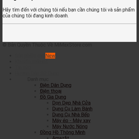
Hãy tìm đến với chúng tôi nếu bạn cần chúng tôi và sản phẩm
của chúng tôi đang kinh doanh.
© Bản Quyền Thuộc Về MiMaxStore.com
Sản phẩm mới
Khuyến mãi
Tin tức
Hướng Dẫn Sử Dụng
Danh mục
Điện Dân Dụng
Điện thoại
Đồ Gia Dụng
Dọn Dẹp Nhà Cửa
Dụng Cụ Làm Bánh
Dụng Cụ Nhà Bếp
Máy ép - Máy xay
Máy Nước Nóng
Đồng Hồ Thông Minh
Amazfit