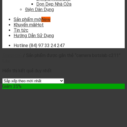
Dọn Dẹp Nhà Cửa
Điện Dân Dụng
Sản phẩm mới
Khuyến mãi
Tin tức
Hướng Dẫn Sử Dụng
Hotline
(84) 97 33 24 247
Trang chủ
/
Sản phẩm được gắn thẻ “camera botslab c211”
Lọc
Hiển thị kết quả duy nhất
Giảm 35%