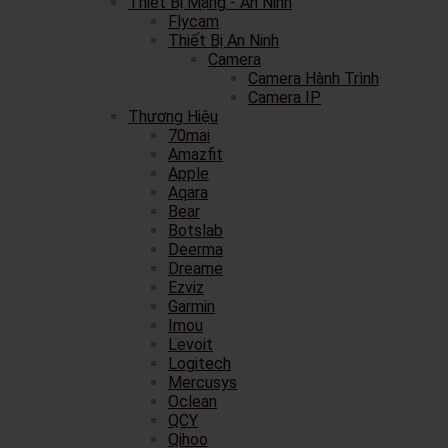
Thiết Bị Mạng - An Ninh
Flycam
Thiết Bị An Ninh
Camera
Camera Hành Trình
Camera IP
Thương Hiệu
70mai
Amazfit
Apple
Aqara
Bear
Botslab
Deerma
Dreame
Ezviz
Garmin
Imou
Levoit
Logitech
Mercusys
Oclean
QCY
Qihoo