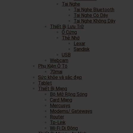
Tai Nghe
Tai Nghe Bluetooth
Tai Nghe Có Dây
Tai Nghe Không Dây
Thiết Bị Lưu Trữ
Ổ Cứng
Thẻ Nhớ
Lexar
Sandisk
USB
Webcam
Phụ Kiện Ô Tô
70mai
Sức khỏe và sắc đẹp
Tablet
Thiết Bị Mạng
Bộ Mở Rộng Sóng
Card Mạng
Mercusys
Modems/ Gateways
Router
Tp-Link
Wi-Fi Di Động