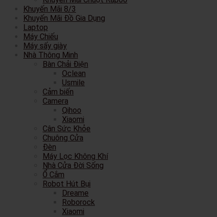
Khuyến Mãi 8/3
Khuyến Mãi Đồ Gia Dụng
Laptop
Máy Chiếu
Máy sấy giày
Nhà Thông Minh
Bàn Chải Điện
Oclean
Usmile
Cảm biến
Camera
Qihoo
Xiaomi
Cân Sức Khỏe
Chuông Cửa
Đèn
Máy Lọc Không Khí
Nhà Cửa Đời Sống
Ổ Cắm
Robot Hút Bụi
Dreame
Roborock
Xiaomi