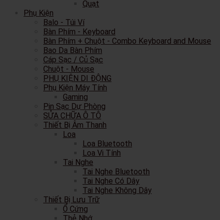
Quạt
Phụ Kiện
Balo - Túi Ví
Bàn Phím - Keyboard
Bàn Phím + Chuột - Combo Keyboard and Mouse
Bao Da Bàn Phím
Cáp Sạc / Củ Sạc
Chuột - Mouse
PHỤ KIỆN DI ĐỘNG
Phụ Kiện Máy Tính
Gaming
Pin Sạc Dự Phòng
SỬA CHỮA Ô TÔ
Thiết Bị Âm Thanh
Loa
Loa Bluetooth
Loa Vi Tính
Tai Nghe
Tai Nghe Bluetooth
Tai Nghe Có Dây
Tai Nghe Không Dây
Thiết Bị Lưu Trữ
Ổ Cứng
Thẻ Nhớ