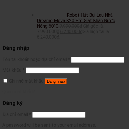
Robot Hút Bụi Lau Nhà
Dreame Mova K20 Pro Giặt Khăn Nước
Nóng 60°C
7.990.000
₫
Giá gốc là:
7.990.000₫.
6.240.000
₫
Giá hiện tại là:
6.240.000₫.
Đăng nhập
Tên tài khoản hoặc địa chỉ email
*
Mật khẩu
*
Ghi nhớ mật khẩu
Đăng nhập
Quên mật khẩu?
Đăng ký
Địa chỉ email
*
A password will be sent to your email address.