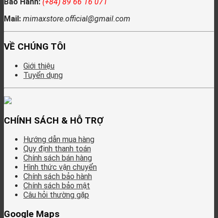
Bảo Hành:
(+84) 89 66 16 071
Mail:
mimaxstore.official@gmail.com
VỀ CHÚNG TÔI
Giới thiệu
Tuyển dụng
CHÍNH SÁCH & HỖ TRỢ
Hướng dẫn mua hàng
Quy định thanh toán
Chính sách bán hàng
Hình thức vận chuyển
Chính sách bảo hành
Chính sách bảo mật
Câu hỏi thường gặp
Google Maps