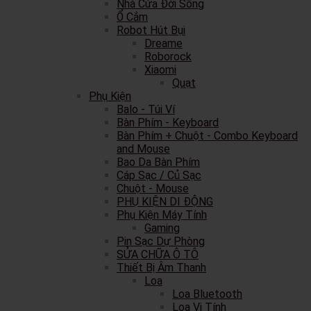
Nhà Cửa Đời Sống
Ổ Cắm
Robot Hút Bụi
Dreame
Roborock
Xiaomi
Quạt
Phụ Kiện
Balo - Túi Ví
Bàn Phím - Keyboard
Bàn Phím + Chuột - Combo Keyboard
and Mouse
Bao Da Bàn Phím
Cáp Sạc / Củ Sạc
Chuột - Mouse
PHỤ KIỆN DI ĐỘNG
Phụ Kiện Máy Tính
Gaming
Pin Sạc Dự Phòng
SỬA CHỮA Ô TÔ
Thiết Bị Âm Thanh
Loa
Loa Bluetooth
Loa Vi Tính