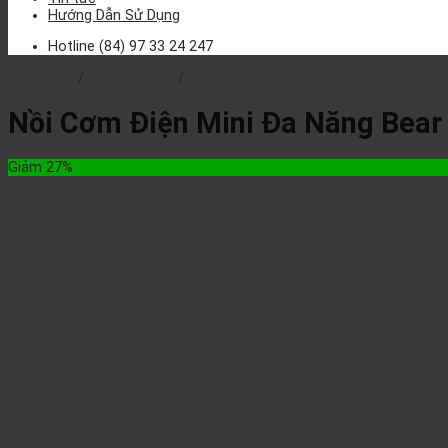
Hướng Dẫn Sử Dụng
Hotline
(84) 97 33 24 247
Trang chủ
/
Thương Hiệu
/
Bear
Nồi Cơm Điện Mini Đa Năng Bea
Giảm 27%