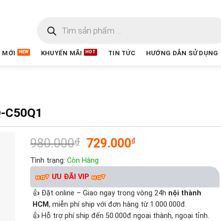
 MỚI
KHUYẾN MÃI
TIN TỨC
HƯỚNG DẪN SỬ DỤNG
Q-C50Q1
980.000
₫
729.000
₫
Tình trạng:
Còn Hàng
ƯU ĐÃI VIP
👍 Đặt online – Giao ngay trong vòng 24h
nội thành
HCM
, miễn phí ship với đơn hàng từ 1.000.000đ.
👍 Hỗ trợ phí ship đến 50.000đ ngoại thành, ngoại tỉnh.