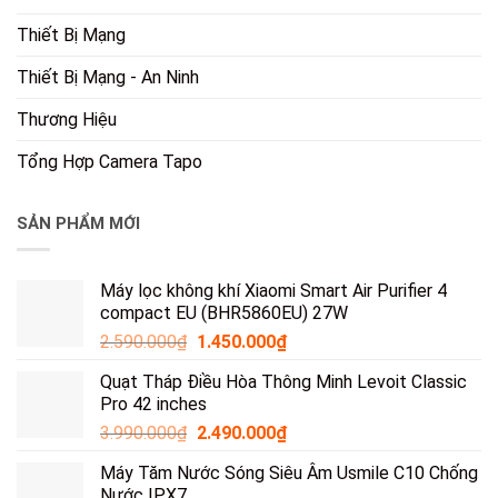
Thiết Bị Mạng
Thiết Bị Mạng - An Ninh
Thương Hiệu
Tổng Hợp Camera Tapo
SẢN PHẨM MỚI
Máy lọc không khí Xiaomi Smart Air Purifier 4
compact EU (BHR5860EU) 27W
2.590.000
₫
1.450.000
₫
Quạt Tháp Điều Hòa Thông Minh Levoit Classic
Pro 42 inches
3.990.000
₫
2.490.000
₫
Máy Tăm Nước Sóng Siêu Âm Usmile C10 Chống
Nước IPX7