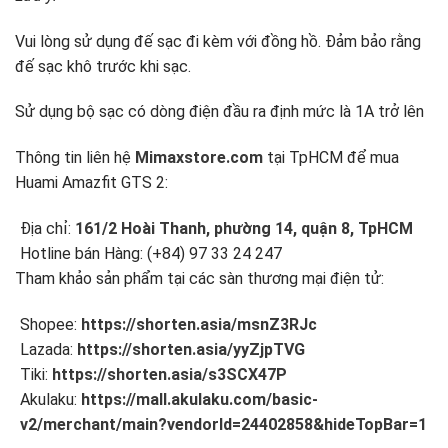
Vui lòng sử dụng đế sạc đi kèm với đồng hồ. Đảm bảo rằng
đế sạc khô trước khi sạc.
Sử dụng bộ sạc có dòng điện đầu ra định mức là 1A trở lên
Thông tin liên hệ
Mimaxstore.com
tại TpHCM để mua
Huami Amazfit GTS 2:
Địa chỉ:
161/2 Hoài Thanh, phường 14, quận 8, TpHCM
Hotline bán Hàng: (+84) 97 33 24 247
Tham khảo sản phẩm tại các sàn thương mại điện tử:
Shopee:
https://shorten.asia/msnZ3RJc
Lazada:
https://shorten.asia/yyZjpTVG
Tiki:
https://shorten.asia/s3SCX47P
Akulaku:
https://mall.akulaku.com/basic-
v2/merchant/main?vendorId=24402858&hideTopBar=1