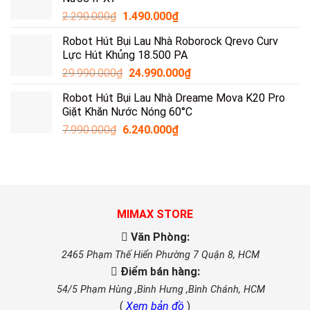
2.290.000
₫
1.490.000
₫
Robot Hút Bụi Lau Nhà Roborock Qrevo Curv
Lực Hút Khủng 18.500 PA
29.990.000
₫
24.990.000
₫
Robot Hút Bụi Lau Nhà Dreame Mova K20 Pro
Giặt Khăn Nước Nóng 60°C
7.990.000
₫
6.240.000
₫
MIMAX STORE
Văn Phòng:
2465 Phạm Thế Hiển Phường 7 Quận 8, HCM
Điểm bán hàng:
54/5 Phạm Hùng ,Bình Hưng ,Bình Chánh, HCM
(
Xem bản đồ
)