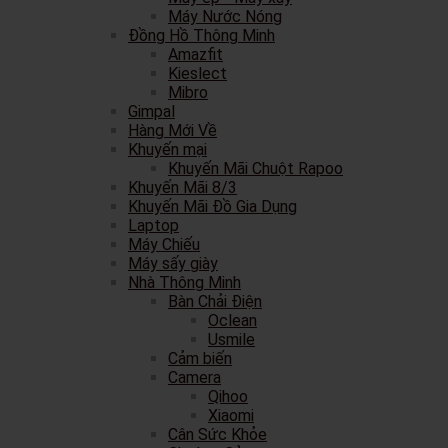
Máy Nước Nóng
Đồng Hồ Thông Minh
Amazfit
Kieslect
Mibro
Gimpal
Hàng Mới Về
Khuyến mại
Khuyến Mãi Chuột Rapoo
Khuyến Mãi 8/3
Khuyến Mãi Đồ Gia Dụng
Laptop
Máy Chiếu
Máy sấy giày
Nhà Thông Minh
Bàn Chải Điện
Oclean
Usmile
Cảm biến
Camera
Qihoo
Xiaomi
Cân Sức Khỏe