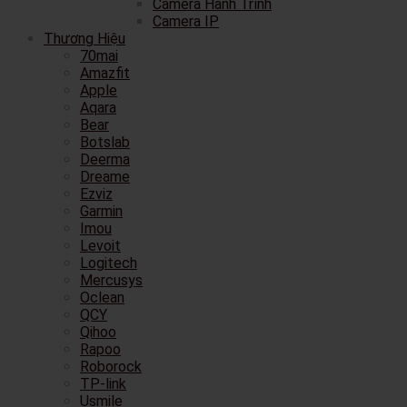
Camera Hành Trình
Camera IP
Thương Hiệu
70mai
Amazfit
Apple
Aqara
Bear
Botslab
Deerma
Dreame
Ezviz
Garmin
Imou
Levoit
Logitech
Mercusys
Oclean
QCY
Qihoo
Rapoo
Roborock
TP-link
Usmile