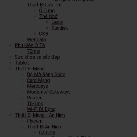
Thiết Bị Lưu Trữ
Ổ Cứng
Thẻ Nhớ
Lexar
Sandisk
USB
Webcam
Phụ Kiện Ô Tô
70mai
Sức khỏe và sắc đẹp
Tablet
Thiết Bị Mạng
Bộ Mở Rộng Sóng
Card Mạng
Mercusys
Modems/ Gateways
Router
Tp-Link
Wi-Fi Di Động
Thiết Bị Mạng - An Ninh
Flycam
Thiết Bị An Ninh
Camera