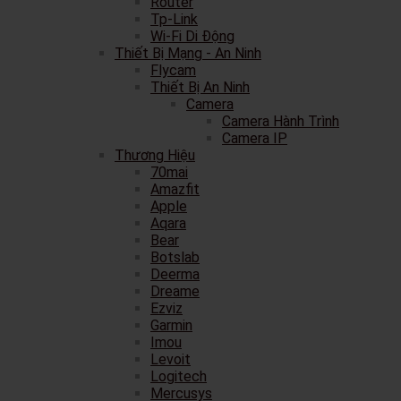
Router
Tp-Link
Wi-Fi Di Động
Thiết Bị Mạng - An Ninh
Flycam
Thiết Bị An Ninh
Camera
Camera Hành Trình
Camera IP
Thương Hiệu
70mai
Amazfit
Apple
Aqara
Bear
Botslab
Deerma
Dreame
Ezviz
Garmin
Imou
Levoit
Logitech
Mercusys