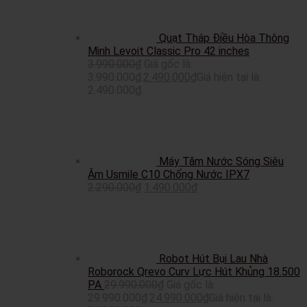
Quạt Tháp Điều Hòa Thông
Minh Levoit Classic Pro 42 inches
3.990.000
₫
Giá gốc là:
3.990.000₫.
2.490.000
₫
Giá hiện tại là:
2.490.000₫.
Máy Tăm Nước Sóng Siêu
Âm Usmile C10 Chống Nước IPX7
2.290.000
₫
1.490.000
₫
Robot Hút Bụi Lau Nhà
Roborock Qrevo Curv Lực Hút Khủng 18.500
PA
29.990.000
₫
Giá gốc là:
29.990.000₫.
24.990.000
₫
Giá hiện tại là: