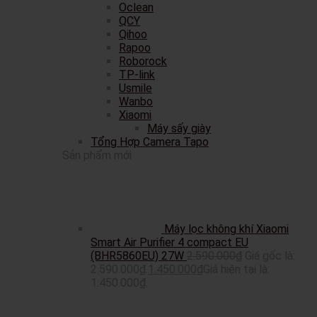
Oclean
QCY
Qihoo
Rapoo
Roborock
TP-link
Usmile
Wanbo
Xiaomi
Máy sấy giày
Tổng Hợp Camera Tapo
Sản phẩm mới
Máy lọc không khí Xiaomi
Smart Air Purifier 4 compact EU
(BHR5860EU) 27W
2.590.000
₫
Giá gốc là:
2.590.000₫.
1.450.000
₫
Giá hiện tại là:
1.450.000₫.