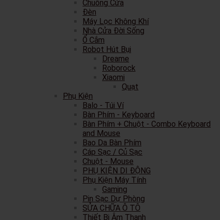
Chuông Cửa
Đèn
Máy Lọc Không Khí
Nhà Cửa Đời Sống
Ổ Cắm
Robot Hút Bụi
Dreame
Roborock
Xiaomi
Quạt
Phụ Kiện
Balo - Túi Ví
Bàn Phím - Keyboard
Bàn Phím + Chuột - Combo Keyboard
and Mouse
Bao Da Bàn Phím
Cáp Sạc / Củ Sạc
Chuột - Mouse
PHỤ KIỆN DI ĐỘNG
Phụ Kiện Máy Tính
Gaming
Pin Sạc Dự Phòng
SỬA CHỮA Ô TÔ
Thiết Bị Âm Thanh