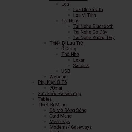
Loa
Loa Bluetooth
Loa Vi Tính
Tai Nghe
Tai Nghe Bluetooth
Tai Nghe Có Dây
Tai Nghe Không Dây
Thiết Bị Lưu Trữ
Ổ Cứng
Thẻ Nhớ
Lexar
Sandisk
USB
Webcam
Phụ Kiện Ô Tô
70mai
Sức khỏe và sắc đẹp
Tablet
Thiết Bị Mạng
Bộ Mở Rộng Sóng
Card Mạng
Mercusys
Modems/ Gateways