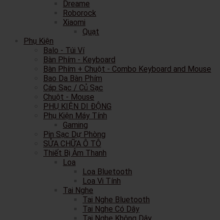
Dreame
Roborock
Xiaomi
Quạt
Phụ Kiện
Balo - Túi Ví
Bàn Phím - Keyboard
Bàn Phím + Chuột - Combo Keyboard and Mouse
Bao Da Bàn Phím
Cáp Sạc / Củ Sạc
Chuột - Mouse
PHỤ KIỆN DI ĐỘNG
Phụ Kiện Máy Tính
Gaming
Pin Sạc Dự Phòng
SỬA CHỮA Ô TÔ
Thiết Bị Âm Thanh
Loa
Loa Bluetooth
Loa Vi Tính
Tai Nghe
Tai Nghe Bluetooth
Tai Nghe Có Dây
Tai Nghe Không Dây