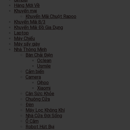
Hàng Mới Về
Khuyến mại
Khuyến Mãi Chuột Rapoo
Khuyến Mãi 8/3
Khuyến Mãi Đồ Gia Dụng
Laptop
Máy Chiếu
Máy sấy giày
Nhà Thông Minh
Bàn Chải Điện
Oclean
Usmile
Cảm biến
Camera
Qihoo
Xiaomi
Cân Sức Khỏe
Chuông Cửa
Đèn
Máy Lọc Không Khí
Nhà Cửa Đời Sống
Ổ Cắm
Robot Hút Bụi