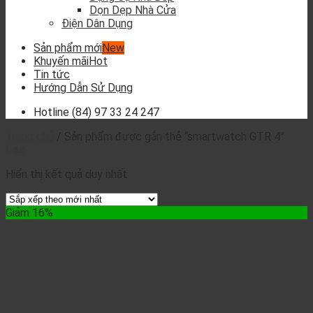
Dọn Dẹp Nhà Cửa
Điện Dân Dụng
Sản phẩm mới
Khuyến mãi
Tin tức
Hướng Dẫn Sử Dụng
Hotline
(84) 97 33 24 247
Trang chủ
/
Sản phẩm được gắn thẻ “smartwatch GTR 4”
Lọc
Hiển thị kết quả duy nhất
Giảm 16%