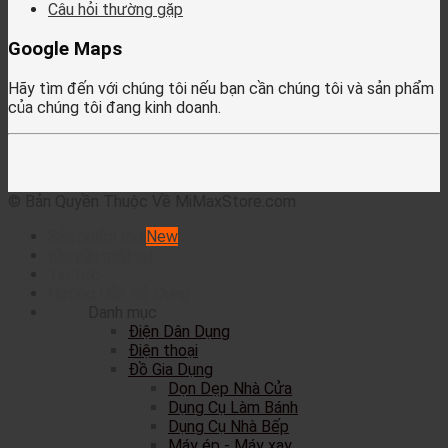
Câu hỏi thường gặp
Google Maps
Hãy tìm đến với chúng tôi nếu bạn cần chúng tôi và sản phẩm
của chúng tôi đang kinh doanh.
© Bản Quyền Thuộc Về MiMaxStore.com
Sản phẩm mới
Khuyến mãi
Tin tức
Hướng Dẫn Sử Dụng
Danh mục
Điện Dân Dụng
Điện thoại
Đồ Gia Dụng
Dọn Dẹp Nhà Cửa
Dụng Cụ Làm Bánh
Dụng Cụ Nhà Bếp
Máy ép - Máy xay