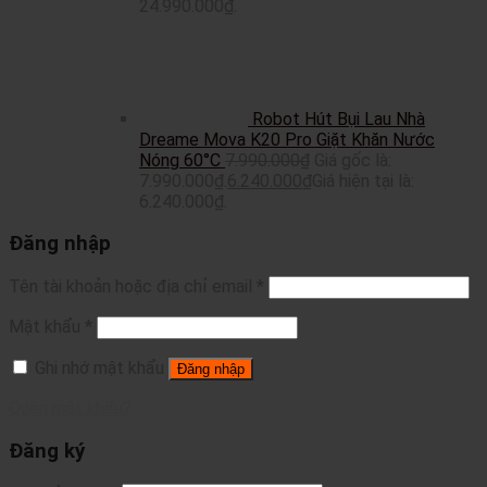
24.990.000₫.
Robot Hút Bụi Lau Nhà
Dreame Mova K20 Pro Giặt Khăn Nước
Nóng 60°C
7.990.000
₫
Giá gốc là:
7.990.000₫.
6.240.000
₫
Giá hiện tại là:
6.240.000₫.
Đăng nhập
Tên tài khoản hoặc địa chỉ email
*
Mật khẩu
*
Ghi nhớ mật khẩu
Đăng nhập
Quên mật khẩu?
Đăng ký