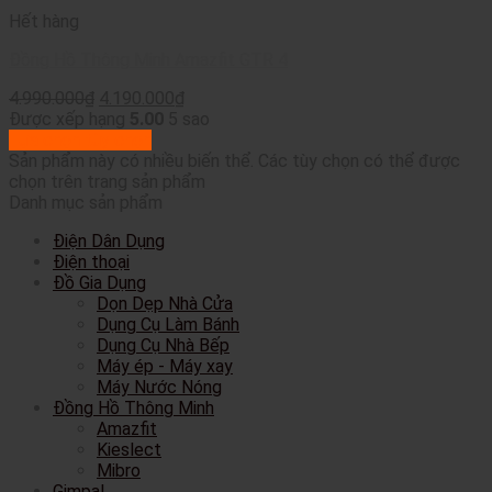
Hết hàng
Đồng Hồ Thông Minh Amazfit GTR 4
4.990.000
₫
4.190.000
₫
Được xếp hạng
5.00
5 sao
Lựa chọn tùy chọn
Sản phẩm này có nhiều biến thể. Các tùy chọn có thể được
chọn trên trang sản phẩm
Danh mục sản phẩm
Điện Dân Dụng
Điện thoại
Đồ Gia Dụng
Dọn Dẹp Nhà Cửa
Dụng Cụ Làm Bánh
Dụng Cụ Nhà Bếp
Máy ép - Máy xay
Máy Nước Nóng
Đồng Hồ Thông Minh
Amazfit
Kieslect
Mibro
Gimpal