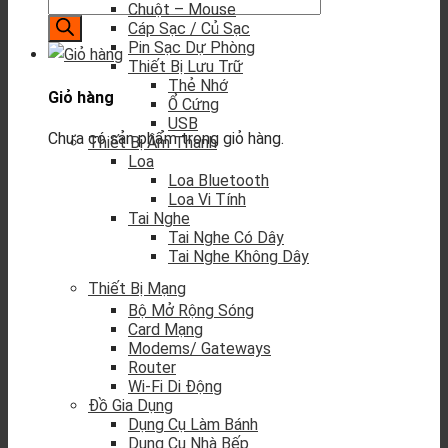
Chuột – Mouse
Cáp Sạc / Củ Sạc
Pin Sạc Dự Phòng
Thiết Bị Lưu Trữ
Thẻ Nhớ
Giỏ hàng
Ổ Cứng
USB
Chưa có sản phẩm trong giỏ hàng.
Thiết Bị Âm Thanh
Loa
Loa Bluetooth
Loa Vi Tính
Tai Nghe
Tai Nghe Có Dây
Tai Nghe Không Dây
Thiết Bị Mạng
Bộ Mở Rộng Sóng
Card Mạng
Modems/ Gateways
Router
Wi-Fi Di Động
Đồ Gia Dụng
Dụng Cụ Làm Bánh
Dụng Cụ Nhà Bếp