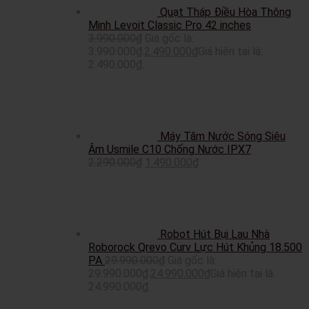
Quạt Tháp Điều Hòa Thông
Minh Levoit Classic Pro 42 inches
3.990.000
₫
Giá gốc là:
3.990.000₫.
2.490.000
₫
Giá hiện tại là:
2.490.000₫.
Máy Tăm Nước Sóng Siêu
Âm Usmile C10 Chống Nước IPX7
2.290.000
₫
1.490.000
₫
Robot Hút Bụi Lau Nhà
Roborock Qrevo Curv Lực Hút Khủng 18.500
PA
29.990.000
₫
Giá gốc là:
29.990.000₫.
24.990.000
₫
Giá hiện tại là:
24.990.000₫.