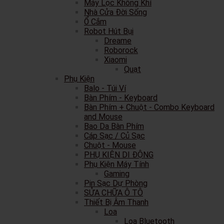
Máy Lọc Không Khí
Nhà Cửa Đời Sống
Ổ Cắm
Robot Hút Bụi
Dreame
Roborock
Xiaomi
Quạt
Phụ Kiện
Balo - Túi Ví
Bàn Phím - Keyboard
Bàn Phím + Chuột - Combo Keyboard
and Mouse
Bao Da Bàn Phím
Cáp Sạc / Củ Sạc
Chuột - Mouse
PHỤ KIỆN DI ĐỘNG
Phụ Kiện Máy Tính
Gaming
Pin Sạc Dự Phòng
SỬA CHỮA Ô TÔ
Thiết Bị Âm Thanh
Loa
Loa Bluetooth