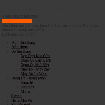
Đồng Hồ Thông Minh Amazfit GTR Mini
3.490.000
₫
2.690.000
₫
Lựa chọn tùy chọn
Sản phẩm này có nhiều biến thể. Các tùy chọn có thể được
chọn trên trang sản phẩm
Danh mục sản phẩm
Điện Dân Dụng
Điện thoại
Đồ Gia Dụng
Dọn Dẹp Nhà Cửa
Dụng Cụ Làm Bánh
Dụng Cụ Nhà Bếp
Máy ép - Máy xay
Máy Nước Nóng
Đồng Hồ Thông Minh
Amazfit
Kieslect
Mibro
Gimpal
Hàng Mới Về
Khuyến mại