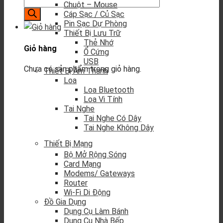
Chuột – Mouse
Cáp Sạc / Củ Sạc
Pin Sạc Dự Phòng
Thiết Bị Lưu Trữ
Thẻ Nhớ
Giỏ hàng
Ổ Cứng
USB
Chưa có sản phẩm trong giỏ hàng.
Thiết Bị Âm Thanh
Loa
Loa Bluetooth
Loa Vi Tính
Tai Nghe
Tai Nghe Có Dây
Tai Nghe Không Dây
Thiết Bị Mạng
Bộ Mở Rộng Sóng
Card Mạng
Modems/ Gateways
Router
Wi-Fi Di Động
Đồ Gia Dụng
Dụng Cụ Làm Bánh
Dụng Cụ Nhà Bếp