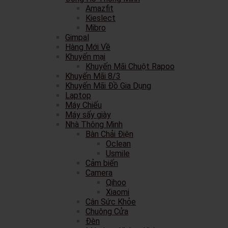
Amazfit
Kieslect
Mibro
Gimpal
Hàng Mới Về
Khuyến mại
Khuyến Mãi Chuột Rapoo
Khuyến Mãi 8/3
Khuyến Mãi Đồ Gia Dụng
Laptop
Máy Chiếu
Máy sấy giày
Nhà Thông Minh
Bàn Chải Điện
Oclean
Usmile
Cảm biến
Camera
Qihoo
Xiaomi
Cân Sức Khỏe
Chuông Cửa
Đèn