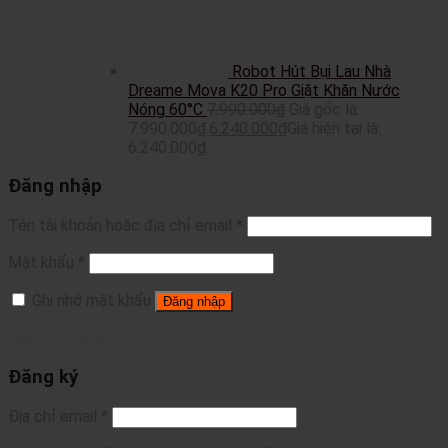
Robot Hút Bụi Lau Nhà
Dreame Mova K20 Pro Giặt Khăn Nước
Nóng 60°C
7.990.000
₫
Giá gốc là:
7.990.000₫.
6.240.000
₫
Giá hiện tại là:
6.240.000₫.
Đăng nhập
Tên tài khoản hoặc địa chỉ email
*
Mật khẩu
*
Ghi nhớ mật khẩu
Đăng nhập
Quên mật khẩu?
Đăng ký
Địa chỉ email
*