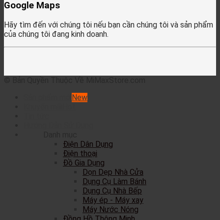
Google Maps
Hãy tìm đến với chúng tôi nếu bạn cần chúng tôi và sản phẩm
của chúng tôi đang kinh doanh.
© Bản Quyền Thuộc Về MiMaxStore.com
Sản phẩm mới
Khuyến mãi
Tin tức
Hướng Dẫn Sử Dụng
Danh mục
Điện Dân Dụng
Điện thoại
Đồ Gia Dụng
Dọn Dẹp Nhà Cửa
Dụng Cụ Làm Bánh
Dụng Cụ Nhà Bếp
Máy ép - Máy xay
Máy Nước Nóng
Đồng Hồ Thông Minh