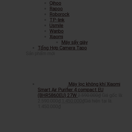
Qihoo
Rapoo
Roborock
TP-link
Usmile
Wanbo
Xiaomi
Máy sấy giày
Tổng Hợp Camera Tapo
Sản phẩm mới
Máy lọc không khí Xiaomi
Smart Air Purifier 4 compact EU
(BHR5860EU) 27W
2.590.000
₫
Giá gốc là:
2.590.000₫.
1.450.000
₫
Giá hiện tại là:
1.450.000₫.