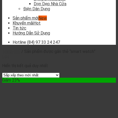
Dọn Dẹp Nhà Cửa
Điện Dân Dụng
Sản phẩm mới
Khuyến mãi
Tin tức
Hướng Dẫn Sử Dụng
Hotline
(84) 97 33 24 247
Trang chủ
/
Sản phẩm được gắn thẻ “smart watch”
Lọc
Hiển thị kết quả duy nhất
Giảm 23%