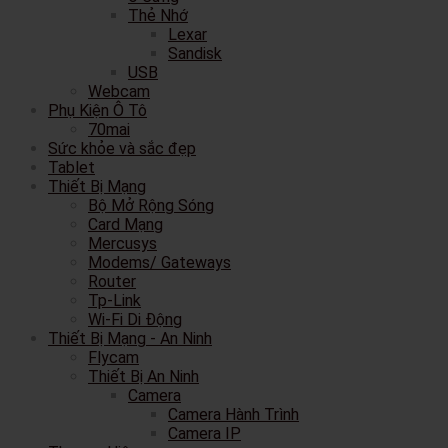
Thẻ Nhớ
Lexar
Sandisk
USB
Webcam
Phụ Kiện Ô Tô
70mai
Sức khỏe và sắc đẹp
Tablet
Thiết Bị Mạng
Bộ Mở Rộng Sóng
Card Mạng
Mercusys
Modems/ Gateways
Router
Tp-Link
Wi-Fi Di Động
Thiết Bị Mạng - An Ninh
Flycam
Thiết Bị An Ninh
Camera
Camera Hành Trình
Camera IP