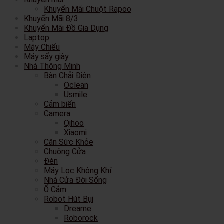
Khuyến Mãi Chuột Rapoo
Khuyến Mãi 8/3
Khuyến Mãi Đồ Gia Dụng
Laptop
Máy Chiếu
Máy sấy giày
Nhà Thông Minh
Bàn Chải Điện
Oclean
Usmile
Cảm biến
Camera
Qihoo
Xiaomi
Cân Sức Khỏe
Chuông Cửa
Đèn
Máy Lọc Không Khí
Nhà Cửa Đời Sống
Ổ Cắm
Robot Hút Bụi
Dreame
Roborock