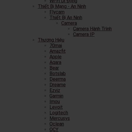
Wi-Fi Di Động
Thiết Bị Mạng - An Ninh
Flycam
Thiết Bị An Ninh
Camera
Camera Hành Trình
Camera IP
Thương Hiệu
70mai
Amazfit
Apple
Aqara
Bear
Botslab
Deerma
Dreame
Ezviz
Garmin
Imou
Levoit
Logitech
Mercusys
Oclean
QCY