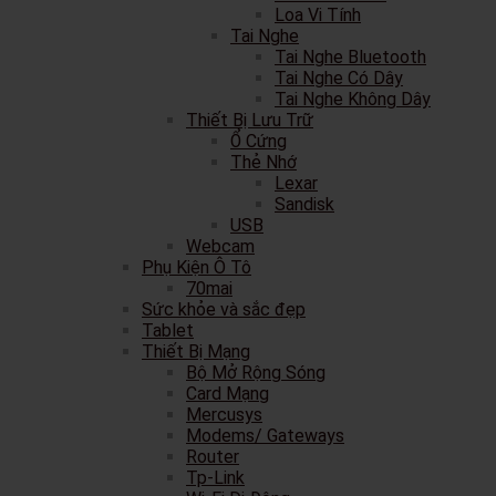
Loa Vi Tính
Tai Nghe
Tai Nghe Bluetooth
Tai Nghe Có Dây
Tai Nghe Không Dây
Thiết Bị Lưu Trữ
Ổ Cứng
Thẻ Nhớ
Lexar
Sandisk
USB
Webcam
Phụ Kiện Ô Tô
70mai
Sức khỏe và sắc đẹp
Tablet
Thiết Bị Mạng
Bộ Mở Rộng Sóng
Card Mạng
Mercusys
Modems/ Gateways
Router
Tp-Link