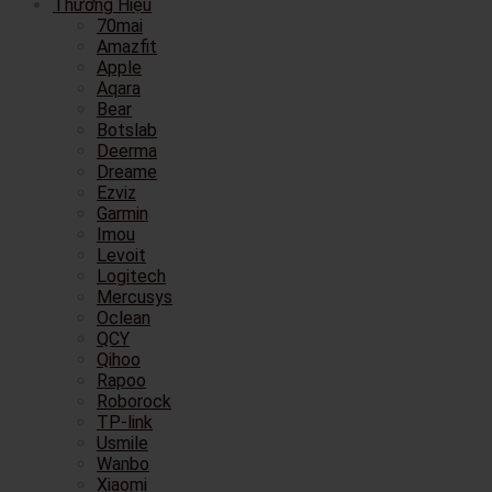
Thương Hiệu
70mai
Amazfit
Apple
Aqara
Bear
Botslab
Deerma
Dreame
Ezviz
Garmin
Imou
Levoit
Logitech
Mercusys
Oclean
QCY
Qihoo
Rapoo
Roborock
TP-link
Usmile
Wanbo
Xiaomi