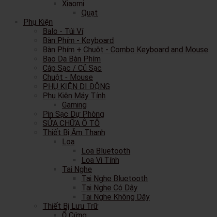
Xiaomi
Quạt
Phụ Kiện
Balo - Túi Ví
Bàn Phím - Keyboard
Bàn Phím + Chuột - Combo Keyboard and Mouse
Bao Da Bàn Phím
Cáp Sạc / Củ Sạc
Chuột - Mouse
PHỤ KIỆN DI ĐỘNG
Phụ Kiện Máy Tính
Gaming
Pin Sạc Dự Phòng
SỬA CHỮA Ô TÔ
Thiết Bị Âm Thanh
Loa
Loa Bluetooth
Loa Vi Tính
Tai Nghe
Tai Nghe Bluetooth
Tai Nghe Có Dây
Tai Nghe Không Dây
Thiết Bị Lưu Trữ
Ổ Cứng