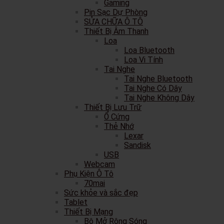
Gaming
Pin Sạc Dự Phòng
SỬA CHỮA Ô TÔ
Thiết Bị Âm Thanh
Loa
Loa Bluetooth
Loa Vi Tính
Tai Nghe
Tai Nghe Bluetooth
Tai Nghe Có Dây
Tai Nghe Không Dây
Thiết Bị Lưu Trữ
Ổ Cứng
Thẻ Nhớ
Lexar
Sandisk
USB
Webcam
Phụ Kiện Ô Tô
70mai
Sức khỏe và sắc đẹp
Tablet
Thiết Bị Mạng
Bộ Mở Rộng Sóng