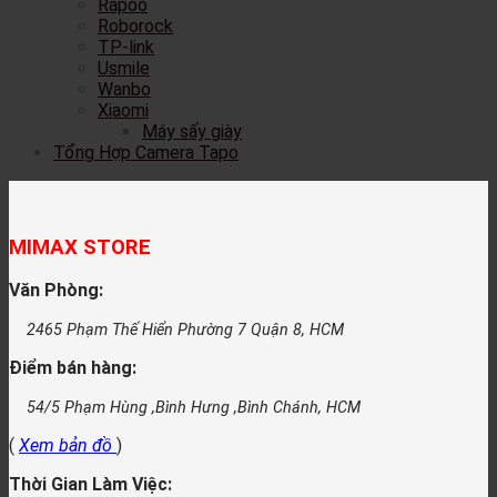
Rapoo
Roborock
TP-link
Usmile
Wanbo
Xiaomi
Máy sấy giày
Tổng Hợp Camera Tapo
MIMAX STORE
Văn Phòng:
2465 Phạm Thế Hiển Phường 7 Quận 8, HCM
Điểm bán hàng:
54/5 Phạm Hùng ,Bình Hưng ,Bình Chánh, HCM
(
Xem bản đồ
)
Thời Gian Làm Việc: