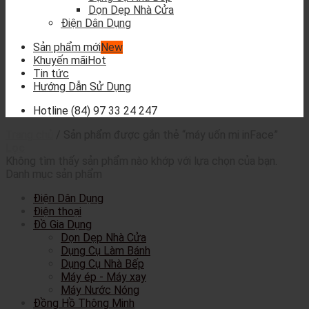
Dọn Dẹp Nhà Cửa
Điện Dân Dụng
Sản phẩm mới
Khuyến mãi
Tin tức
Hướng Dẫn Sử Dụng
Hotline
(84) 97 33 24 247
Trang chủ
/
Sản phẩm được gắn thẻ “máy uốn mi inFace”
Lọc
Không tìm thấy sản phẩm nào khớp với lựa chọn của bạn.
Danh mục sản phẩm
Điện Dân Dụng
Điện thoại
Đồ Gia Dụng
Dọn Dẹp Nhà Cửa
Dụng Cụ Làm Bánh
Dụng Cụ Nhà Bếp
Máy ép - Máy xay
Máy Nước Nóng
Đồng Hồ Thông Minh