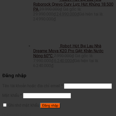
Roborock Qrevo Curv Lực Hút Khủng 18.500
PA
29.990.000
₫
Giá gốc là:
29.990.000₫.
24.990.000
₫
Giá hiện tại là:
24.990.000₫.
Robot Hút Bụi Lau Nhà
Dreame Mova K20 Pro Giặt Khăn Nước
Nóng 60°C
7.990.000
₫
Giá gốc là:
7.990.000₫.
6.240.000
₫
Giá hiện tại là:
6.240.000₫.
Đăng nhập
Tên tài khoản hoặc địa chỉ email
*
Mật khẩu
*
Ghi nhớ mật khẩu
Đăng nhập
Quên mật khẩu?