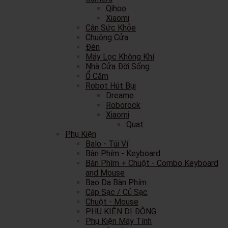
Qihoo
Xiaomi
Cân Sức Khỏe
Chuông Cửa
Đèn
Máy Lọc Không Khí
Nhà Cửa Đời Sống
Ổ Cắm
Robot Hút Bụi
Dreame
Roborock
Xiaomi
Quạt
Phụ Kiện
Balo - Túi Ví
Bàn Phím - Keyboard
Bàn Phím + Chuột - Combo Keyboard
and Mouse
Bao Da Bàn Phím
Cáp Sạc / Củ Sạc
Chuột - Mouse
PHỤ KIỆN DI ĐỘNG
Phụ Kiện Máy Tính