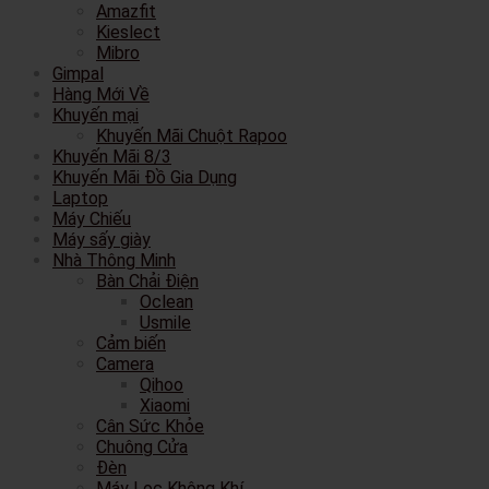
Amazfit
Kieslect
Mibro
Gimpal
Hàng Mới Về
Khuyến mại
Khuyến Mãi Chuột Rapoo
Khuyến Mãi 8/3
Khuyến Mãi Đồ Gia Dụng
Laptop
Máy Chiếu
Máy sấy giày
Nhà Thông Minh
Bàn Chải Điện
Oclean
Usmile
Cảm biến
Camera
Qihoo
Xiaomi
Cân Sức Khỏe
Chuông Cửa
Đèn
Máy Lọc Không Khí