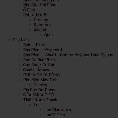
Nhà Cửa Đời Sống
Ổ Cắm
Robot Hút Bụi
Dreame
Roborock
Xiaomi
Quạt
Phụ Kiện
Balo - Túi Ví
Bàn Phím - Keyboard
Bàn Phím + Chuột - Combo Keyboard and Mouse
Bao Da Bàn Phím
Cáp Sạc / Củ Sạc
Chuột - Mouse
PHỤ KIỆN DI ĐỘNG
Phụ Kiện Máy Tính
Gaming
Pin Sạc Dự Phòng
SỬA CHỮA Ô TÔ
Thiết Bị Âm Thanh
Loa
Loa Bluetooth
Loa Vi Tính