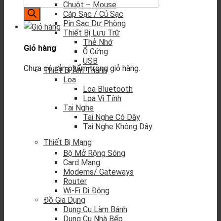
Chuột – Mouse
Cáp Sạc / Củ Sạc
Pin Sạc Dự Phòng
Thiết Bị Lưu Trữ
Thẻ Nhớ
Giỏ hàng
Ổ Cứng
USB
Chưa có sản phẩm trong giỏ hàng.
Thiết Bị Âm Thanh
Loa
Loa Bluetooth
Loa Vi Tính
Tai Nghe
Tai Nghe Có Dây
Tai Nghe Không Dây
Thiết Bị Mạng
Bộ Mở Rộng Sóng
Card Mạng
Modems/ Gateways
Router
Wi-Fi Di Động
Đồ Gia Dụng
Dụng Cụ Làm Bánh
Dụng Cụ Nhà Bếp