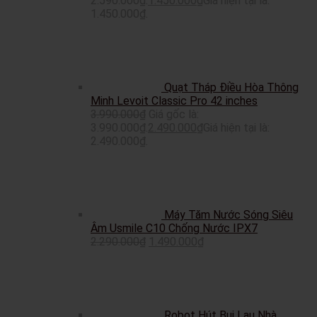
2.590.000₫.
1.450.000
₫
Giá hiện tại là:
1.450.000₫.
Quạt Tháp Điều Hòa Thông
Minh Levoit Classic Pro 42 inches
3.990.000
₫
Giá gốc là:
3.990.000₫.
2.490.000
₫
Giá hiện tại là:
2.490.000₫.
Máy Tăm Nước Sóng Siêu
Âm Usmile C10 Chống Nước IPX7
2.290.000
₫
1.490.000
₫
Robot Hút Bụi Lau Nhà