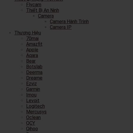
Flycam
Thiết Bị An Ninh
Camera
Camera Hành Trình
Camera IP
Thương Hiệu
70mai
Amazfit
Apple
Aqara
Bear
Botslab
Deerma
Dreame
Ezviz
Garmin
Imou
Levoit
Logitech
Mercusys
Oclean
QCY
Qihoo