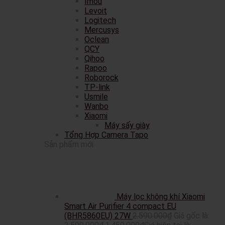
Imou
Levoit
Logitech
Mercusys
Oclean
QCY
Qihoo
Rapoo
Roborock
TP-link
Usmile
Wanbo
Xiaomi
Máy sấy giày
Tổng Hợp Camera Tapo
Sản phẩm mới
Máy lọc không khí Xiaomi
Smart Air Purifier 4 compact EU
(BHR5860EU) 27W
2.590.000
₫
Giá gốc là: