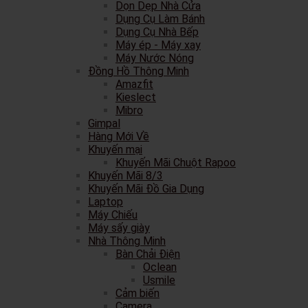
Dọn Dẹp Nhà Cửa
Dụng Cụ Làm Bánh
Dụng Cụ Nhà Bếp
Máy ép - Máy xay
Máy Nước Nóng
Đồng Hồ Thông Minh
Amazfit
Kieslect
Mibro
Gimpal
Hàng Mới Về
Khuyến mại
Khuyến Mãi Chuột Rapoo
Khuyến Mãi 8/3
Khuyến Mãi Đồ Gia Dụng
Laptop
Máy Chiếu
Máy sấy giày
Nhà Thông Minh
Bàn Chải Điện
Oclean
Usmile
Cảm biến
Camera