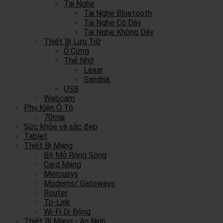
Tai Nghe
Tai Nghe Bluetooth
Tai Nghe Có Dây
Tai Nghe Không Dây
Thiết Bị Lưu Trữ
Ổ Cứng
Thẻ Nhớ
Lexar
Sandisk
USB
Webcam
Phụ Kiện Ô Tô
70mai
Sức khỏe và sắc đẹp
Tablet
Thiết Bị Mạng
Bộ Mở Rộng Sóng
Card Mạng
Mercusys
Modems/ Gateways
Router
Tp-Link
Wi-Fi Di Động
Thiết Bị Mạng - An Ninh