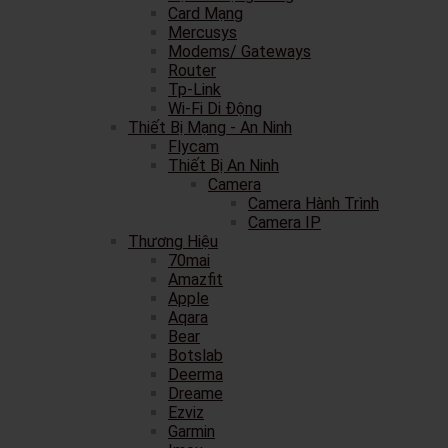
Card Mạng
Mercusys
Modems/ Gateways
Router
Tp-Link
Wi-Fi Di Động
Thiết Bị Mạng - An Ninh
Flycam
Thiết Bị An Ninh
Camera
Camera Hành Trình
Camera IP
Thương Hiệu
70mai
Amazfit
Apple
Aqara
Bear
Botslab
Deerma
Dreame
Ezviz
Garmin