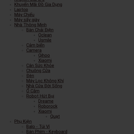
Khuyến Mãi Đồ Gia Dụng
Laptop
Máy Chiếu
Máy sấy giày
Nhà Thông Minh
Bàn Chải Điện
Oclean
Usmile
Cảm biến
Camera
Qihoo
Xiaomi
Cân Sức Khỏe
Chuông Cửa
Đèn
Máy Lọc Không Khí
Nhà Cửa Đời Sống
Ổ Cắm
Robot Hút Bụi
Dreame
Roborock
Xiaomi
Quạt
Phụ Kiện
Balo - Túi Ví
Bàn Phím - Keyboard