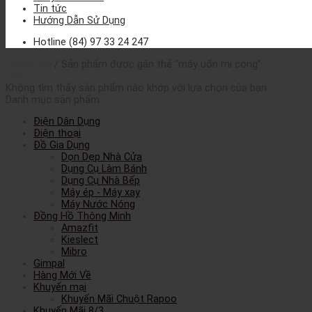
Tin tức
Hướng Dẫn Sử Dụng
Hotline
(84) 97 33 24 247
Trang chủ
/
Sản phẩm được gắn thẻ “máy uốn mi cong”
Lọc
Không tìm thấy sản phẩm nào khớp với lựa chọn của bạn.
Danh mục sản phẩm
Điện Dân Dụng
Điện thoại
Đồ Gia Dụng
Dọn Dẹp Nhà Cửa
Dụng Cụ Làm Bánh
Dụng Cụ Nhà Bếp
Máy ép - Máy xay
Máy Nước Nóng
Đồng Hồ Thông Minh
Amazfit
Kieslect
Mibro
Gimpal
Hàng Mới Về
Khuyến mại
Khuyến Mãi Chuột Rapoo
Khuyến Mãi 8/3