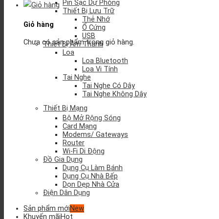
Pin Sạc Dự Phòng
Thiết Bị Lưu Trữ
Thẻ Nhớ
Giỏ hàng
Ổ Cứng
USB
Chưa có sản phẩm trong giỏ hàng.
Thiết Bị Âm Thanh
Loa
Loa Bluetooth
Loa Vi Tính
Tai Nghe
Tai Nghe Có Dây
Tai Nghe Không Dây
Thiết Bị Mạng
Bộ Mở Rộng Sóng
Card Mạng
Modems/ Gateways
Router
Wi-Fi Di Động
Đồ Gia Dụng
Dụng Cụ Làm Bánh
Dụng Cụ Nhà Bếp
Dọn Dẹp Nhà Cửa
Điện Dân Dụng
Sản phẩm mới
Khuyến mãi