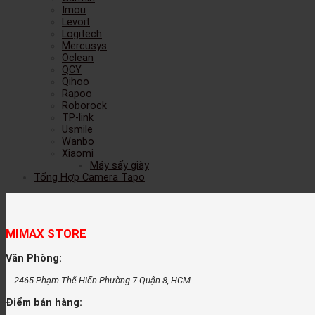
Imou
Levoit
Logitech
Mercusys
Oclean
QCY
Qihoo
Rapoo
Roborock
TP-link
Usmile
Wanbo
Xiaomi
Máy sấy giày
Tổng Hợp Camera Tapo
MIMAX STORE
Văn Phòng:
2465 Phạm Thế Hiển Phường 7 Quận 8, HCM
Điểm bán hàng: