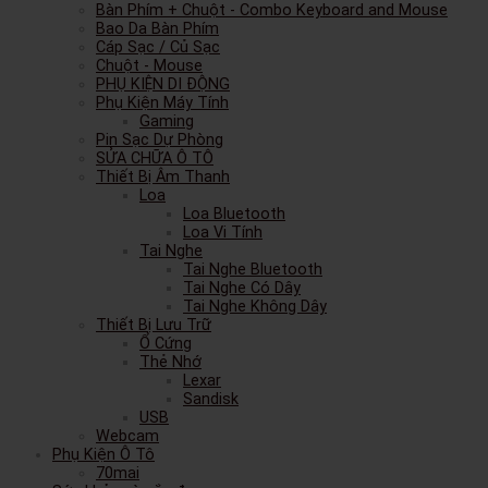
Bàn Phím + Chuột - Combo Keyboard and Mouse
Bao Da Bàn Phím
Cáp Sạc / Củ Sạc
Chuột - Mouse
PHỤ KIỆN DI ĐỘNG
Phụ Kiện Máy Tính
Gaming
Pin Sạc Dự Phòng
SỬA CHỮA Ô TÔ
Thiết Bị Âm Thanh
Loa
Loa Bluetooth
Loa Vi Tính
Tai Nghe
Tai Nghe Bluetooth
Tai Nghe Có Dây
Tai Nghe Không Dây
Thiết Bị Lưu Trữ
Ổ Cứng
Thẻ Nhớ
Lexar
Sandisk
USB
Webcam
Phụ Kiện Ô Tô
70mai