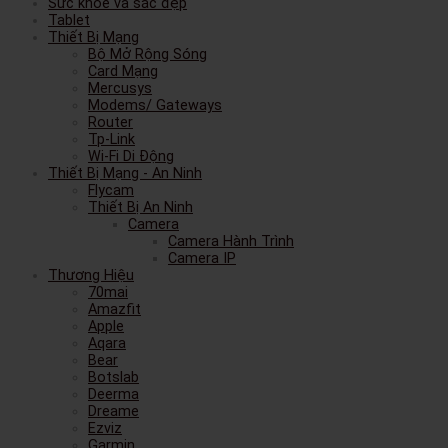
Sức khỏe và sắc đẹp
Tablet
Thiết Bị Mạng
Bộ Mở Rộng Sóng
Card Mạng
Mercusys
Modems/ Gateways
Router
Tp-Link
Wi-Fi Di Động
Thiết Bị Mạng - An Ninh
Flycam
Thiết Bị An Ninh
Camera
Camera Hành Trình
Camera IP
Thương Hiệu
70mai
Amazfit
Apple
Aqara
Bear
Botslab
Deerma
Dreame
Ezviz
Garmin