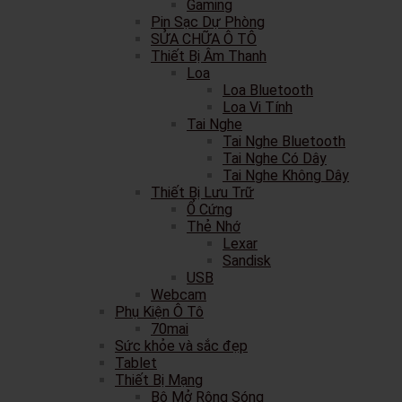
Gaming
Pin Sạc Dự Phòng
SỬA CHỮA Ô TÔ
Thiết Bị Âm Thanh
Loa
Loa Bluetooth
Loa Vi Tính
Tai Nghe
Tai Nghe Bluetooth
Tai Nghe Có Dây
Tai Nghe Không Dây
Thiết Bị Lưu Trữ
Ổ Cứng
Thẻ Nhớ
Lexar
Sandisk
USB
Webcam
Phụ Kiện Ô Tô
70mai
Sức khỏe và sắc đẹp
Tablet
Thiết Bị Mạng
Bộ Mở Rộng Sóng