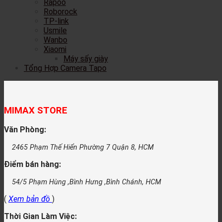
Rapoo
Roborock
TP-link
Usmile
Wanbo
Xiaomi
Máy sấy giày
Tổng Hợp Camera Tapo
MIMAX STORE
Văn Phòng:
2465 Phạm Thế Hiển Phường 7 Quận 8, HCM
Điểm bán hàng:
54/5 Phạm Hùng ,Bình Hưng ,Bình Chánh, HCM
(
Xem bản đồ
)
Thời Gian Làm Việc: