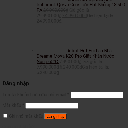
Roborock Qrevo Curv Lực Hút Khủng 18.500
PA
29.990.000
₫
Giá gốc là:
29.990.000₫.
24.990.000
₫
Giá hiện tại là:
24.990.000₫.
Robot Hút Bụi Lau Nhà
Dreame Mova K20 Pro Giặt Khăn Nước
Nóng 60°C
7.990.000
₫
Giá gốc là:
7.990.000₫.
6.240.000
₫
Giá hiện tại là:
6.240.000₫.
Đăng nhập
Tên tài khoản hoặc địa chỉ email
*
Mật khẩu
*
Ghi nhớ mật khẩu
Đăng nhập
Quên mật khẩu?