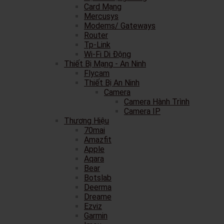
Card Mạng
Mercusys
Modems/ Gateways
Router
Tp-Link
Wi-Fi Di Động
Thiết Bị Mạng - An Ninh
Flycam
Thiết Bị An Ninh
Camera
Camera Hành Trình
Camera IP
Thương Hiệu
70mai
Amazfit
Apple
Aqara
Bear
Botslab
Deerma
Dreame
Ezviz
Garmin