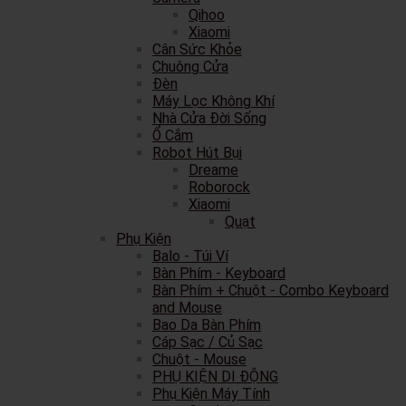
Qihoo
Xiaomi
Cân Sức Khỏe
Chuông Cửa
Đèn
Máy Lọc Không Khí
Nhà Cửa Đời Sống
Ổ Cắm
Robot Hút Bụi
Dreame
Roborock
Xiaomi
Quạt
Phụ Kiện
Balo - Túi Ví
Bàn Phím - Keyboard
Bàn Phím + Chuột - Combo Keyboard
and Mouse
Bao Da Bàn Phím
Cáp Sạc / Củ Sạc
Chuột - Mouse
PHỤ KIỆN DI ĐỘNG
Phụ Kiện Máy Tính