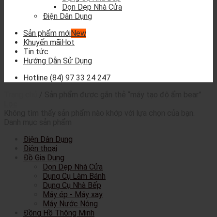
Dọn Dẹp Nhà Cửa
Điện Dân Dụng
Sản phẩm mới
Khuyến mãi
Tin tức
Hướng Dẫn Sử Dụng
Hotline
(84) 97 33 24 247
Trang chủ
/
Sản phẩm được gắn thẻ “máy tạo độ ẩm bear”
Lọc
Không tìm thấy sản phẩm nào khớp với lựa chọn của bạn.
Danh mục sản phẩm
Điện Dân Dụng
Điện thoại
Đồ Gia Dụng
Dọn Dẹp Nhà Cửa
Dụng Cụ Làm Bánh
Dụng Cụ Nhà Bếp
Máy ép - Máy xay
Máy Nước Nóng
Đồng Hồ Thông Minh