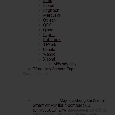
Imou
Levoit
Logitech
Mercusys
Oclean
QCY
Qihoo
Rapoo
Roborock
TP-link
Usmile
Wanbo
Xiaomi
Máy sấy giày
Tổng Hợp Camera Tapo
Sản phẩm mới
Máy lọc không khí Xiaomi
Smart Air Purifier 4 compact EU
(BHR5860EU) 27W
2.590.000
₫
Giá gốc là: