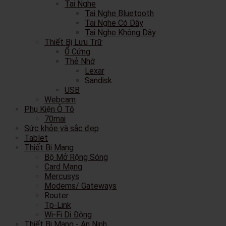
Tai Nghe
Tai Nghe Bluetooth
Tai Nghe Có Dây
Tai Nghe Không Dây
Thiết Bị Lưu Trữ
Ổ Cứng
Thẻ Nhớ
Lexar
Sandisk
USB
Webcam
Phụ Kiện Ô Tô
70mai
Sức khỏe và sắc đẹp
Tablet
Thiết Bị Mạng
Bộ Mở Rộng Sóng
Card Mạng
Mercusys
Modems/ Gateways
Router
Tp-Link
Wi-Fi Di Động
Thiết Bị Mạng - An Ninh