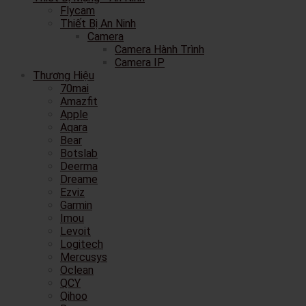
Flycam
Thiết Bị An Ninh
Camera
Camera Hành Trình
Camera IP
Thương Hiệu
70mai
Amazfit
Apple
Aqara
Bear
Botslab
Deerma
Dreame
Ezviz
Garmin
Imou
Levoit
Logitech
Mercusys
Oclean
QCY
Qihoo