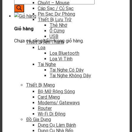
Chuột – Mouse
Cáp Sạc / Củ Sạc
Pin Sạc Dự Phòng
Thiết Bị Lưu Trữ
Thẻ Nhớ
Giỏ hàng
Ổ Cứng
USB
Chưa có sản phẩm trong giỏ hàng.
Thiết Bị Âm Thanh
Loa
Loa Bluetooth
Loa Vi Tính
Tai Nghe
Tai Nghe Có Dây
Tai Nghe Không Dây
Thiết Bị Mạng
Bộ Mở Rộng Sóng
Card Mạng
Modems/ Gateways
Router
Wi-Fi Di Động
Đồ Gia Dụng
Dụng Cụ Làm Bánh
Dụng Cụ Nhà Bếp