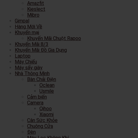
Amazfit
Kieslect
Mibro
Gimpal
Hàng Mới Về
Khuyến mại
Khuyến Mãi Chuột Rapoo
Khuyến Mãi 8/3
Khuyến Mãi Đồ Gia Dụng
Laptop
Máy Chiếu
Máy sấy giày
Nhà Thông Minh
Bàn Chải Điện
Oclean
Usmile
Cảm biến
Camera
Qihoo
Xiaomi
Cân Sức Khỏe
Chuông Cửa
Đèn
Máy Lọc Không Khí