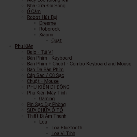
Nhà Cửa Đời Sống
Ổ Cắm
Robot Hút Bụi
Dreame
Roborock
Xiaomi
Quạt
Phụ Kiện
Balo - Túi Ví
Bàn Phím - Keyboard
Bàn Phím + Chuột - Combo Keyboard and Mouse
Bao Da Bàn Phím
Cáp Sạc / Củ Sạc
Chuột - Mouse
PHỤ KIỆN DI ĐỘNG
Phụ Kiện Máy Tính
Gaming
Pin Sạc Dự Phòng
SỬA CHỮA Ô TÔ
Thiết Bị Âm Thanh
Loa
Loa Bluetooth
Loa Vi Tính