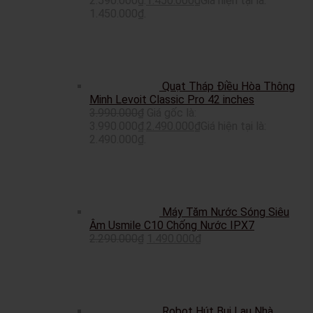
2.590.000₫.
1.450.000
₫
Giá hiện tại là:
1.450.000₫.
Quạt Tháp Điều Hòa Thông
Minh Levoit Classic Pro 42 inches
3.990.000
₫
Giá gốc là:
3.990.000₫.
2.490.000
₫
Giá hiện tại là:
2.490.000₫.
Máy Tăm Nước Sóng Siêu
Âm Usmile C10 Chống Nước IPX7
2.290.000
₫
1.490.000
₫
Robot Hút Bụi Lau Nhà