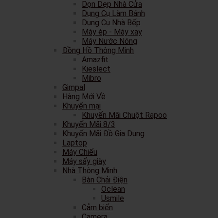
Dọn Dẹp Nhà Cửa
Dụng Cụ Làm Bánh
Dụng Cụ Nhà Bếp
Máy ép - Máy xay
Máy Nước Nóng
Đồng Hồ Thông Minh
Amazfit
Kieslect
Mibro
Gimpal
Hàng Mới Về
Khuyến mại
Khuyến Mãi Chuột Rapoo
Khuyến Mãi 8/3
Khuyến Mãi Đồ Gia Dụng
Laptop
Máy Chiếu
Máy sấy giày
Nhà Thông Minh
Bàn Chải Điện
Oclean
Usmile
Cảm biến
Camera