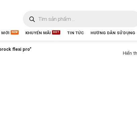
 MỚI
KHUYẾN MÃI
TIN TỨC
HƯỚNG DẪN SỬ DỤNG
ock flexi pro”
Hiển th