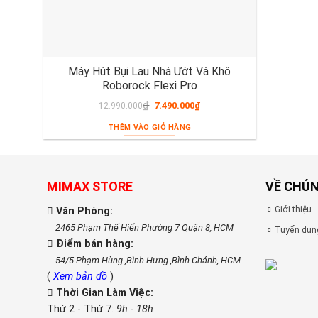
Máy Hút Bụi Lau Nhà Ướt Và Khô
Roborock Flexi Pro
₫
7.490.000
₫
12.990.000
THÊM VÀO GIỎ HÀNG
MIMAX STORE
VỀ CHÚN
Giới thiệu
Văn Phòng:
2465 Phạm Thế Hiển Phường 7 Quận 8, HCM
Tuyển dụn
Điểm bán hàng:
54/5 Phạm Hùng ,Bình Hưng ,Bình Chánh, HCM
(
Xem bản đồ
)
Thời Gian Làm Việc:
Thứ 2 - Thứ 7:
9h - 18h