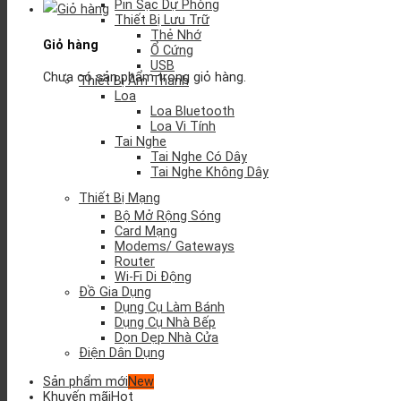
Pin Sạc Dự Phòng
Thiết Bị Lưu Trữ
Thẻ Nhớ
Giỏ hàng
Ổ Cứng
USB
Chưa có sản phẩm trong giỏ hàng.
Thiết Bị Âm Thanh
Loa
Loa Bluetooth
Loa Vi Tính
Tai Nghe
Tai Nghe Có Dây
Tai Nghe Không Dây
Thiết Bị Mạng
Bộ Mở Rộng Sóng
Card Mạng
Modems/ Gateways
Router
Wi-Fi Di Động
Đồ Gia Dụng
Dụng Cụ Làm Bánh
Dụng Cụ Nhà Bếp
Dọn Dẹp Nhà Cửa
Điện Dân Dụng
Sản phẩm mới
Khuyến mãi