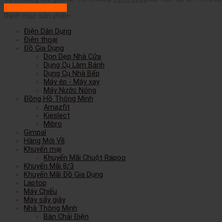
Thêm vào giỏ hàng
Danh mục sản phẩm
Điện Dân Dụng
Điện thoại
Đồ Gia Dụng
Dọn Dẹp Nhà Cửa
Dụng Cụ Làm Bánh
Dụng Cụ Nhà Bếp
Máy ép - Máy xay
Máy Nước Nóng
Đồng Hồ Thông Minh
Amazfit
Kieslect
Mibro
Gimpal
Hàng Mới Về
Khuyến mại
Khuyến Mãi Chuột Rapoo
Khuyến Mãi 8/3
Khuyến Mãi Đồ Gia Dụng
Laptop
Máy Chiếu
Máy sấy giày
Nhà Thông Minh
Bàn Chải Điện