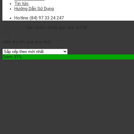
Tin tức
Hướng Dẫn Sử Dụng
Hotline
(84) 97 33 24 247
Trang chủ
/
Sản phẩm được gắn thẻ “lv128”
Lọc
Hiển thị kết quả duy nhất
Giảm 31%