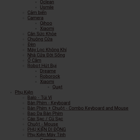
Oclean
Usmile
Cảm biến
Camera
Qihoo
Xiaomi
Cân Sức Khỏe
Chuông Cửa
Đèn
Máy Lọc Không Khí
Nhà Cửa Đời Sống
Ổ Cắm
Robot Hút Bụi
Dreame
Roborock
Xiaomi
Quạt
Phụ Kiện
Balo - Túi Ví
Bàn Phím - Keyboard
Bàn Phím + Chuột - Combo Keyboard and Mouse
Bao Da Bàn Phím
Cáp Sạc / Củ Sạc
Chuột - Mouse
PHỤ KIỆN DI ĐỘNG
Phụ Kiện Máy Tính