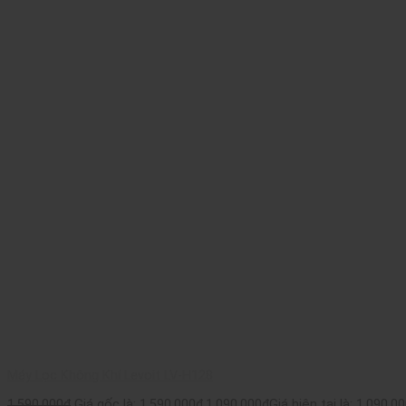
Máy Lọc Không Khí Levoit LV-H128
1.590.000
₫
Giá gốc là: 1.590.000₫.
1.090.000
₫
Giá hiện tại là: 1.090.00