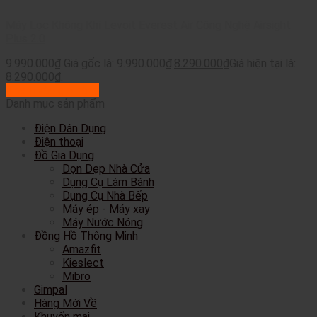
Máy Lọc Không Khí Levoit Everest Air Công Nghệ Airsight
Plus 2.0
9.990.000
₫
Giá gốc là: 9.990.000₫.
8.290.000
₫
Giá hiện tại là:
8.290.000₫.
Thêm vào giỏ hàng
Danh mục sản phẩm
Điện Dân Dụng
Điện thoại
Đồ Gia Dụng
Dọn Dẹp Nhà Cửa
Dụng Cụ Làm Bánh
Dụng Cụ Nhà Bếp
Máy ép - Máy xay
Máy Nước Nóng
Đồng Hồ Thông Minh
Amazfit
Kieslect
Mibro
Gimpal
Hàng Mới Về
Khuyến mại