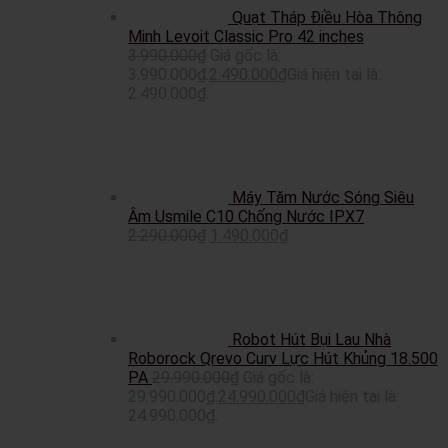
Quạt Tháp Điều Hòa Thông
Minh Levoit Classic Pro 42 inches
3.990.000
₫
Giá gốc là:
3.990.000₫.
2.490.000
₫
Giá hiện tại là:
2.490.000₫.
Máy Tăm Nước Sóng Siêu
Âm Usmile C10 Chống Nước IPX7
2.290.000
₫
1.490.000
₫
Robot Hút Bụi Lau Nhà
Roborock Qrevo Curv Lực Hút Khủng 18.500
PA
29.990.000
₫
Giá gốc là:
29.990.000₫.
24.990.000
₫
Giá hiện tại là:
24.990.000₫.