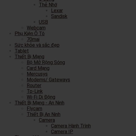
Thẻ Nhớ
Lexar
Sandisk
USB
Webcam
Phụ Kiện Ô Tô
70mai
Sức khỏe và sắc đẹp
Tablet
Thiết Bị Mạng
Bộ Mở Rộng Sóng
Card Mạng
Mercusys
Modems/ Gateways
Router
Tp-Link
Wi-Fi Di Động
Thiết Bị Mạng - An Ninh
Flycam
Thiết Bị An Ninh
Camera
Camera Hành Trình
Camera IP