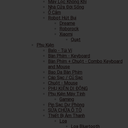
Máy Lọc Không Khí
Nhà Cửa Đời Sống
Ổ Cắm
Robot Hút Bụi
Dreame
Roborock
Xiaomi
Quạt
Phụ Kiện
Balo - Túi Ví
Bàn Phím - Keyboard
Bàn Phím + Chuột - Combo Keyboard
and Mouse
Bao Da Bàn Phím
Cáp Sạc / Củ Sạc
Chuột - Mouse
PHỤ KIỆN DI ĐỘNG
Phụ Kiện Máy Tính
Gaming
Pin Sạc Dự Phòng
SỬA CHỮA Ô TÔ
Thiết Bị Âm Thanh
Loa
Loa Bluetooth