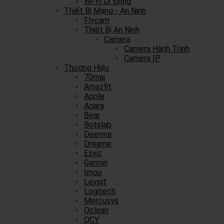
Wi-Fi Di Động
Thiết Bị Mạng - An Ninh
Flycam
Thiết Bị An Ninh
Camera
Camera Hành Trình
Camera IP
Thương Hiệu
70mai
Amazfit
Apple
Aqara
Bear
Botslab
Deerma
Dreame
Ezviz
Garmin
Imou
Levoit
Logitech
Mercusys
Oclean
QCY