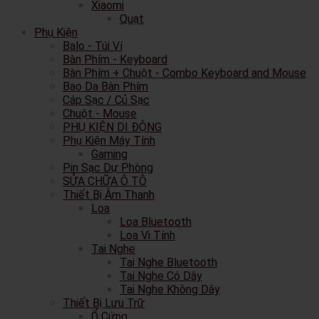
Xiaomi
Quạt
Phụ Kiện
Balo - Túi Ví
Bàn Phím - Keyboard
Bàn Phím + Chuột - Combo Keyboard and Mouse
Bao Da Bàn Phím
Cáp Sạc / Củ Sạc
Chuột - Mouse
PHỤ KIỆN DI ĐỘNG
Phụ Kiện Máy Tính
Gaming
Pin Sạc Dự Phòng
SỬA CHỮA Ô TÔ
Thiết Bị Âm Thanh
Loa
Loa Bluetooth
Loa Vi Tính
Tai Nghe
Tai Nghe Bluetooth
Tai Nghe Có Dây
Tai Nghe Không Dây
Thiết Bị Lưu Trữ
Ổ Cứng