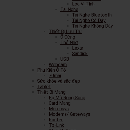
Loa Vi Tính
Tai Nghe
Tai Nghe Bluetooth
Tai Nghe Có Dây
Tai Nghe Không Dây
Thiết Bị Lưu Trữ
Ổ Cứng
Thẻ Nhớ
Lexar
Sandisk
USB
Webcam
Phụ Kiện Ô Tô
70mai
Sức khỏe và sắc đẹp
Tablet
Thiết Bị Mạng
Bộ Mở Rộng Sóng
Card Mạng
Mercusys
Modems/ Gateways
Router
Tp-Link