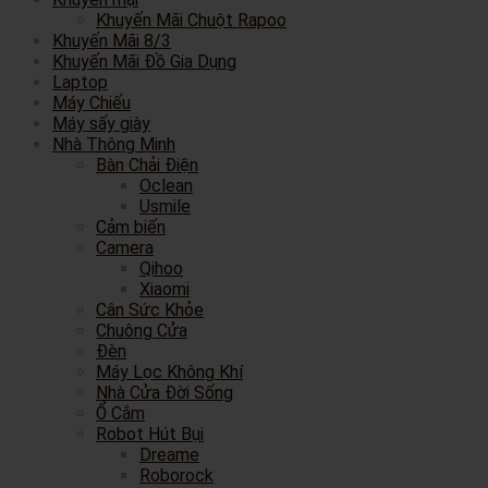
Khuyến Mãi Chuột Rapoo
Khuyến Mãi 8/3
Khuyến Mãi Đồ Gia Dụng
Laptop
Máy Chiếu
Máy sấy giày
Nhà Thông Minh
Bàn Chải Điện
Oclean
Usmile
Cảm biến
Camera
Qihoo
Xiaomi
Cân Sức Khỏe
Chuông Cửa
Đèn
Máy Lọc Không Khí
Nhà Cửa Đời Sống
Ổ Cắm
Robot Hút Bụi
Dreame
Roborock