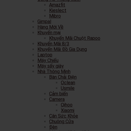
Amazfit
Kieslect
Mibro
Gimpal
Hàng Mới Về
Khuyến mại
Khuyến Mãi Chuột Rapoo
Khuyến Mãi 8/3
Khuyến Mãi Đồ Gia Dụng
Laptop
Máy Chiếu
Máy sấy giày
Nhà Thông Minh
Bàn Chải Điện
Oclean
Usmile
Cảm biến
Camera
Qihoo
Xiaomi
Cân Sức Khỏe
Chuông Cửa
Đèn