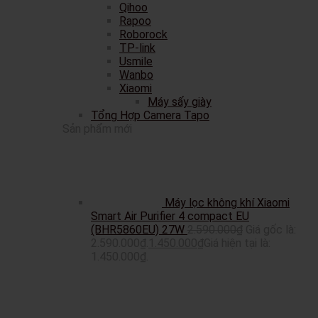
Qihoo
Rapoo
Roborock
TP-link
Usmile
Wanbo
Xiaomi
Máy sấy giày
Tổng Hợp Camera Tapo
Sản phẩm mới
Máy lọc không khí Xiaomi
Smart Air Purifier 4 compact EU
(BHR5860EU) 27W
2.590.000
₫
Giá gốc là:
2.590.000₫.
1.450.000
₫
Giá hiện tại là:
1.450.000₫.