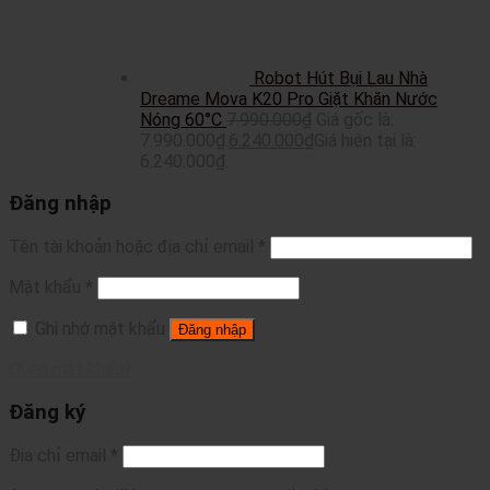
Robot Hút Bụi Lau Nhà
Dreame Mova K20 Pro Giặt Khăn Nước
Nóng 60°C
7.990.000
₫
Giá gốc là:
7.990.000₫.
6.240.000
₫
Giá hiện tại là:
6.240.000₫.
Đăng nhập
Tên tài khoản hoặc địa chỉ email
*
Mật khẩu
*
Ghi nhớ mật khẩu
Đăng nhập
Quên mật khẩu?
Đăng ký
Địa chỉ email
*