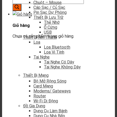
Chuột – Mouse
Cáp Sạc / Củ Sạc
Pin Sạc Dự Phòng
Thiết Bị Lưu Trữ
Thẻ Nhớ
Giỏ hàng
Ổ Cứng
USB
Chưa có sản phẩm trong giỏ hàng.
Thiết Bị Âm Thanh
Loa
Loa Bluetooth
Loa Vi Tính
Tai Nghe
Tai Nghe Có Dây
Tai Nghe Không Dây
Thiết Bị Mạng
Bộ Mở Rộng Sóng
Card Mạng
Modems/ Gateways
Router
Wi-Fi Di Động
Đồ Gia Dụng
Dụng Cụ Làm Bánh
Dụng Cụ Nhà Bếp