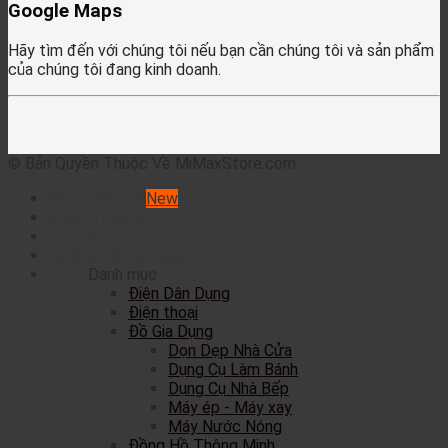
Google Maps
Hãy tìm đến với chúng tôi nếu bạn cần chúng tôi và sản phẩm
của chúng tôi đang kinh doanh.
© Bản Quyền Thuộc Về MiMaxStore.com
Sản phẩm mới
Khuyến mãi
Tin tức
Hướng Dẫn Sử Dụng
Danh mục
Điện Dân Dụng
Điện thoại
Đồ Gia Dụng
Dọn Dẹp Nhà Cửa
Dụng Cụ Làm Bánh
Dụng Cụ Nhà Bếp
Máy ép - Máy xay
Máy Nước Nóng
Đồng Hồ Thông Minh