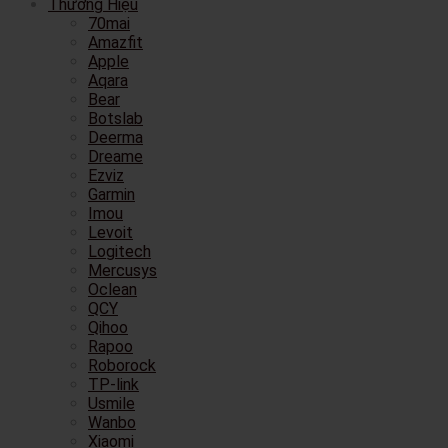
Thương Hiệu
70mai
Amazfit
Apple
Aqara
Bear
Botslab
Deerma
Dreame
Ezviz
Garmin
Imou
Levoit
Logitech
Mercusys
Oclean
QCY
Qihoo
Rapoo
Roborock
TP-link
Usmile
Wanbo
Xiaomi