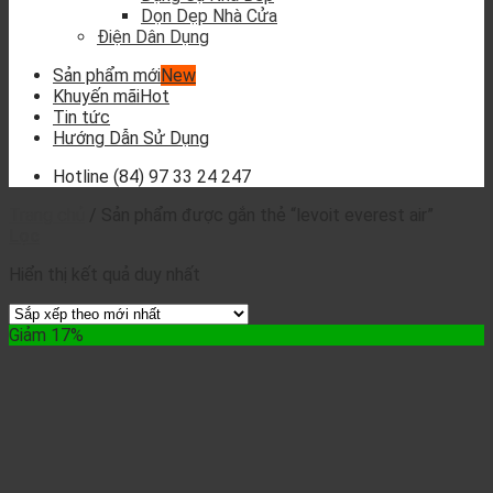
Dọn Dẹp Nhà Cửa
Điện Dân Dụng
Sản phẩm mới
Khuyến mãi
Tin tức
Hướng Dẫn Sử Dụng
Hotline
(84) 97 33 24 247
Trang chủ
/
Sản phẩm được gắn thẻ “levoit everest air”
Lọc
Hiển thị kết quả duy nhất
Giảm 17%