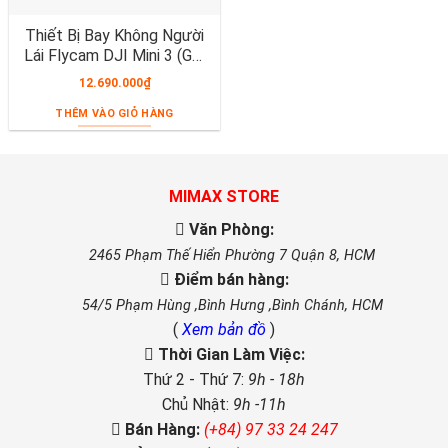
Thiết Bị Bay Không Người
Lái Flycam DJI Mini 3 (GL)
MT3PD Kèm Điều Khiển
12.690.000
₫
RC231
THÊM VÀO GIỎ HÀNG
MIMAX STORE
Văn Phòng:
2465 Phạm Thế Hiển Phường 7 Quận 8, HCM
Điểm bán hàng:
54/5 Phạm Hùng ,Bình Hưng ,Bình Chánh, HCM
(
Xem bản đồ
)
Thời Gian Làm Việc:
Thứ 2 - Thứ 7:
9h - 18h
Chủ Nhật:
9h -11h
Bán Hàng:
(+84) 97 33 24 247