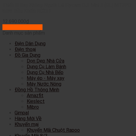
Thiết Bị Bay Không Người Lái Flycam DJI Mini 3 (GL) MT3PD
Kèm Điều Khiển RC231
12.690.000
₫
Thêm vào giỏ hàng
Danh mục sản phẩm
Điện Dân Dụng
Điện thoại
Đồ Gia Dụng
Dọn Dẹp Nhà Cửa
Dụng Cụ Làm Bánh
Dụng Cụ Nhà Bếp
Máy ép - Máy xay
Máy Nước Nóng
Đồng Hồ Thông Minh
Amazfit
Kieslect
Mibro
Gimpal
Hàng Mới Về
Khuyến mại
Khuyến Mãi Chuột Rapoo
Khuyến Mãi 8/3