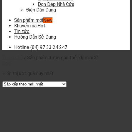
Dọn Dẹp Nhà Cửa
Điện Dân Dụng
Sản phẩm mới
Khuyến mãi
Tin tức
Hướng Dẫn Sử Dụng
Hotline
(84) 97 33 24 247
Trang chủ
/
Sản phẩm được gắn thẻ “dji mini 3”
Lọc
Hiển thị kết quả duy nhất