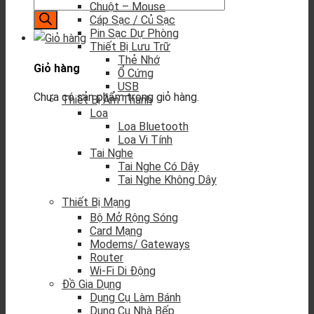
Chuột – Mouse
Cáp Sạc / Củ Sạc
Pin Sạc Dự Phòng
Thiết Bị Lưu Trữ
Thẻ Nhớ
Giỏ hàng
Ổ Cứng
USB
Chưa có sản phẩm trong giỏ hàng.
Thiết Bị Âm Thanh
Loa
Loa Bluetooth
Loa Vi Tính
Tai Nghe
Tai Nghe Có Dây
Tai Nghe Không Dây
Thiết Bị Mạng
Bộ Mở Rộng Sóng
Card Mạng
Modems/ Gateways
Router
Wi-Fi Di Động
Đồ Gia Dụng
Dụng Cụ Làm Bánh
Dụng Cụ Nhà Bếp