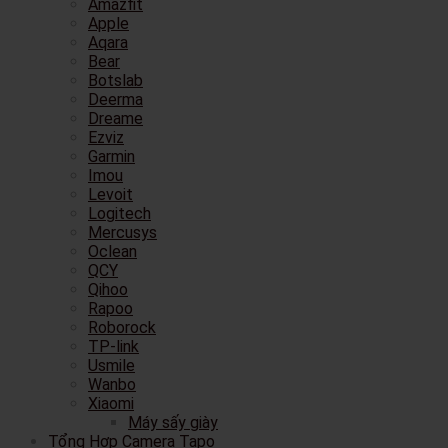
Amazfit
Apple
Aqara
Bear
Botslab
Deerma
Dreame
Ezviz
Garmin
Imou
Levoit
Logitech
Mercusys
Oclean
QCY
Qihoo
Rapoo
Roborock
TP-link
Usmile
Wanbo
Xiaomi
Máy sấy giày
Tổng Hợp Camera Tapo