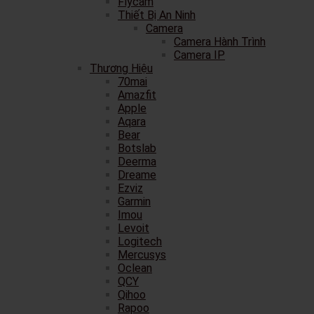
Flycam
Thiết Bị An Ninh
Camera
Camera Hành Trình
Camera IP
Thương Hiệu
70mai
Amazfit
Apple
Aqara
Bear
Botslab
Deerma
Dreame
Ezviz
Garmin
Imou
Levoit
Logitech
Mercusys
Oclean
QCY
Qihoo
Rapoo