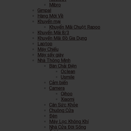
Mibro
Gimpal
Hàng Mới Về
Khuyến mại
Khuyến Mãi Chuột Rapoo
Khuyến Mãi 8/3
Khuyến Mãi Đồ Gia Dụng
Laptop
Máy Chiếu
Máy sấy giày
Nhà Thông Minh
Bàn Chải Điện
Oclean
Usmile
Cảm biến
Camera
Qihoo
Xiaomi
Cân Sức Khỏe
Chuông Cửa
Đèn
Máy Lọc Không Khí
Nhà Cửa Đời Sống