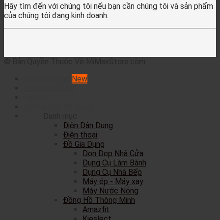
Hãy tìm đến với chúng tôi nếu bạn cần chúng tôi và sản phẩm
của chúng tôi đang kinh doanh.
© Bản Quyền Thuộc Về MiMaxStore.com
Sản phẩm mới
Khuyến mãi
Tin tức
Hướng Dẫn Sử Dụng
Danh mục
Điện Dân Dụng
Điện thoại
Đồ Gia Dụng
Dọn Dẹp Nhà Cửa
Dụng Cụ Làm Bánh
Dụng Cụ Nhà Bếp
Máy ép - Máy xay
Máy Nước Nóng
Đồng Hồ Thông Minh
Amazfit
Kieslect