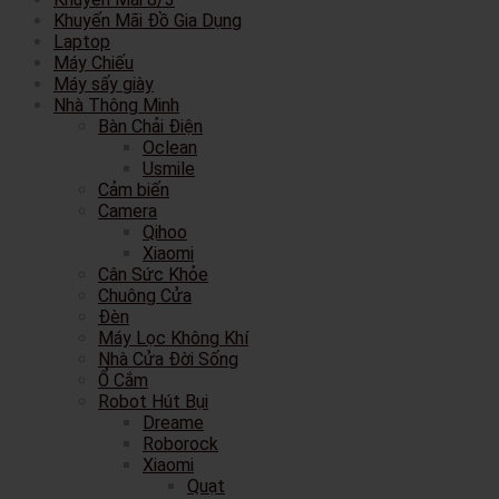
Khuyến Mãi Đồ Gia Dụng
Laptop
Máy Chiếu
Máy sấy giày
Nhà Thông Minh
Bàn Chải Điện
Oclean
Usmile
Cảm biến
Camera
Qihoo
Xiaomi
Cân Sức Khỏe
Chuông Cửa
Đèn
Máy Lọc Không Khí
Nhà Cửa Đời Sống
Ổ Cắm
Robot Hút Bụi
Dreame
Roborock
Xiaomi
Quạt