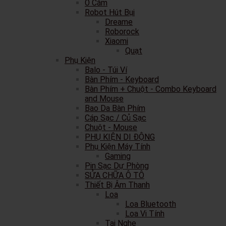
Ổ Cắm
Robot Hút Bụi
Dreame
Roborock
Xiaomi
Quạt
Phụ Kiện
Balo - Túi Ví
Bàn Phím - Keyboard
Bàn Phím + Chuột - Combo Keyboard
and Mouse
Bao Da Bàn Phím
Cáp Sạc / Củ Sạc
Chuột - Mouse
PHỤ KIỆN DI ĐỘNG
Phụ Kiện Máy Tính
Gaming
Pin Sạc Dự Phòng
SỬA CHỮA Ô TÔ
Thiết Bị Âm Thanh
Loa
Loa Bluetooth
Loa Vi Tính
Tai Nghe