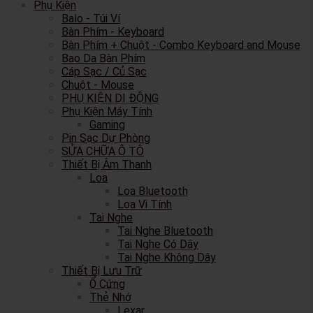
Phụ Kiện
Balo - Túi Ví
Bàn Phím - Keyboard
Bàn Phím + Chuột - Combo Keyboard and Mouse
Bao Da Bàn Phím
Cáp Sạc / Củ Sạc
Chuột - Mouse
PHỤ KIỆN DI ĐỘNG
Phụ Kiện Máy Tính
Gaming
Pin Sạc Dự Phòng
SỬA CHỮA Ô TÔ
Thiết Bị Âm Thanh
Loa
Loa Bluetooth
Loa Vi Tính
Tai Nghe
Tai Nghe Bluetooth
Tai Nghe Có Dây
Tai Nghe Không Dây
Thiết Bị Lưu Trữ
Ổ Cứng
Thẻ Nhớ
Lexar