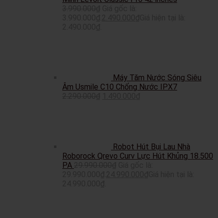
3.990.000
₫
Giá gốc là:
3.990.000₫.
2.490.000
₫
Giá hiện tại là:
2.490.000₫.
Máy Tăm Nước Sóng Siêu
Âm Usmile C10 Chống Nước IPX7
2.290.000
₫
1.490.000
₫
Robot Hút Bụi Lau Nhà
Roborock Qrevo Curv Lực Hút Khủng 18.500
PA
29.990.000
₫
Giá gốc là:
29.990.000₫.
24.990.000
₫
Giá hiện tại là:
24.990.000₫.