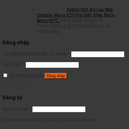
Robot Hút Bụi Lau Nhà
Dreame Mova K20 Pro Giặt Khăn Nước
Nóng 60°C
7.990.000
₫
Giá gốc là:
7.990.000₫.
6.240.000
₫
Giá hiện tại là:
6.240.000₫.
Đăng nhập
Tên tài khoản hoặc địa chỉ email
*
Mật khẩu
*
Ghi nhớ mật khẩu
Đăng nhập
Quên mật khẩu?
Đăng ký
Địa chỉ email
*
A password will be sent to your email address.