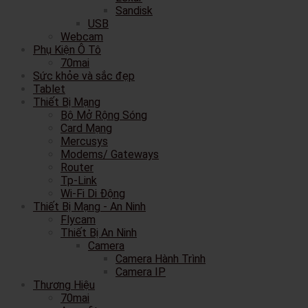
Sandisk
USB
Webcam
Phụ Kiện Ô Tô
70mai
Sức khỏe và sắc đẹp
Tablet
Thiết Bị Mạng
Bộ Mở Rộng Sóng
Card Mạng
Mercusys
Modems/ Gateways
Router
Tp-Link
Wi-Fi Di Động
Thiết Bị Mạng - An Ninh
Flycam
Thiết Bị An Ninh
Camera
Camera Hành Trình
Camera IP
Thương Hiệu
70mai