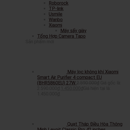
Roborock
TP-link
Usmile
Wanbo
Xiaomi
Máy sấy giày
Tổng Hợp Camera Tapo
Sản phẩm mới
Máy lọc không khí Xiaomi
Smart Air Purifier 4 compact EU
(BHR5860EU) 27W
2.590.000
₫
Giá gốc là:
2.590.000₫.
1.450.000
₫
Giá hiện tại là:
1.450.000₫.
Quạt Tháp Điều Hòa Thông
Minh Levoit Classic Pro 42 inches