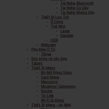
Tai Nghe Bluetooth
Tai Nghe Có Dây
Tai Nghe Không Dây
Thiết Bị Lưu Trữ
Ổ Cứng
Thẻ Nhớ
Lexar
Sandisk
USB
Webcam
Phụ Kiện Ô Tô
70mai
Sức khỏe và sắc đẹp
Tablet
Thiết Bị Mạng
Bộ Mở Rộng Sóng
Card Mạng
Mercusys
Modems/ Gateways
Router
Tp-Link
Wi-Fi Di Động
Thiết Bị Mạng - An Ninh