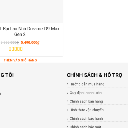
t Bụi Lau Nhà Dreame D9 Max
Gen 2
₫
5.490.000
₫
9.990.000
Được xếp
hạng
5.00
5
THÊM VÀO GIỎ HÀNG
sao
G TÔI
CHÍNH SÁCH & HỖ TRỢ
Hướng dẫn mua hàng
g
Quy định thanh toán
Chính sách bán hàng
Hình thức vận chuyển
Chính sách bảo hành
Chính sách bảo mật