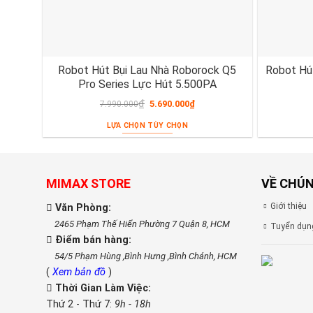
Robot Hút Bụi Lau Nhà Roborock Q5
Robot Hú
Pro Series Lực Hút 5.500PA
₫
5.690.000
₫
7.990.000
LỰA CHỌN TÙY CHỌN
MIMAX STORE
VỀ CHÚN
Giới thiệu
Văn Phòng:
2465 Phạm Thế Hiển Phường 7 Quận 8, HCM
Tuyển dụn
Điểm bán hàng:
54/5 Phạm Hùng ,Bình Hưng ,Bình Chánh, HCM
(
Xem bản đồ
)
Thời Gian Làm Việc:
Thứ 2 - Thứ 7:
9h - 18h