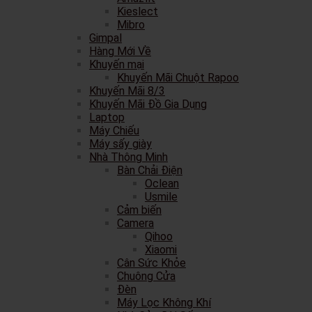
Kieslect
Mibro
Gimpal
Hàng Mới Về
Khuyến mại
Khuyến Mãi Chuột Rapoo
Khuyến Mãi 8/3
Khuyến Mãi Đồ Gia Dụng
Laptop
Máy Chiếu
Máy sấy giày
Nhà Thông Minh
Bàn Chải Điện
Oclean
Usmile
Cảm biến
Camera
Qihoo
Xiaomi
Cân Sức Khỏe
Chuông Cửa
Đèn
Máy Lọc Không Khí