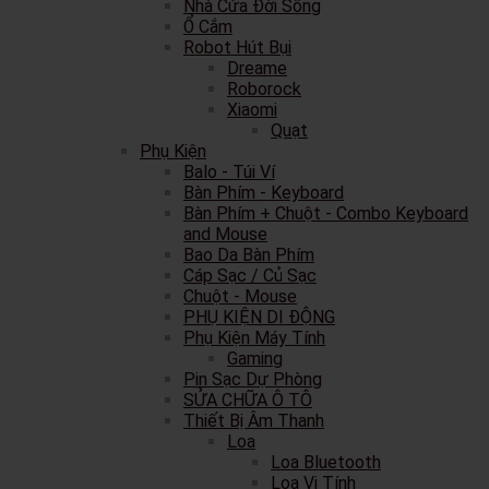
Nhà Cửa Đời Sống
Ổ Cắm
Robot Hút Bụi
Dreame
Roborock
Xiaomi
Quạt
Phụ Kiện
Balo - Túi Ví
Bàn Phím - Keyboard
Bàn Phím + Chuột - Combo Keyboard
and Mouse
Bao Da Bàn Phím
Cáp Sạc / Củ Sạc
Chuột - Mouse
PHỤ KIỆN DI ĐỘNG
Phụ Kiện Máy Tính
Gaming
Pin Sạc Dự Phòng
SỬA CHỮA Ô TÔ
Thiết Bị Âm Thanh
Loa
Loa Bluetooth
Loa Vi Tính