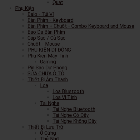
Quạt
Phụ Kiện
Balo - Túi Ví
Bàn Phím - Keyboard
Bàn Phím + Chuột - Combo Keyboard and Mouse
Bao Da Bàn Phím
Cáp Sạc / Củ Sạc
Chuột - Mouse
PHỤ KIỆN DI ĐỘNG
Phụ Kiện Máy Tính
Gaming
Pin Sạc Dự Phòng
SỬA CHỮA Ô TÔ
Thiết Bị Âm Thanh
Loa
Loa Bluetooth
Loa Vi Tính
Tai Nghe
Tai Nghe Bluetooth
Tai Nghe Có Dây
Tai Nghe Không Dây
Thiết Bị Lưu Trữ
Ổ Cứng
Thẻ Nhớ