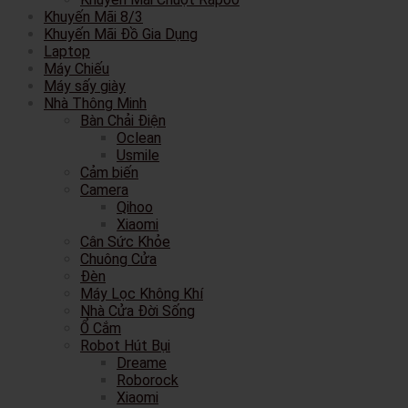
Khuyến Mãi 8/3
Khuyến Mãi Đồ Gia Dụng
Laptop
Máy Chiếu
Máy sấy giày
Nhà Thông Minh
Bàn Chải Điện
Oclean
Usmile
Cảm biến
Camera
Qihoo
Xiaomi
Cân Sức Khỏe
Chuông Cửa
Đèn
Máy Lọc Không Khí
Nhà Cửa Đời Sống
Ổ Cắm
Robot Hút Bụi
Dreame
Roborock
Xiaomi