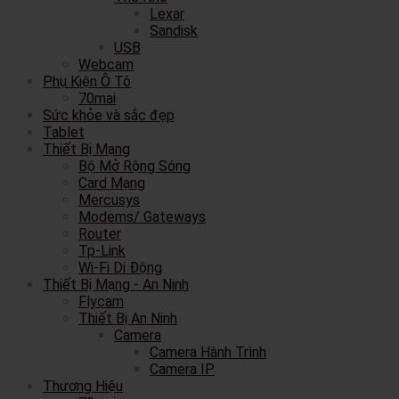
Lexar
Sandisk
USB
Webcam
Phụ Kiện Ô Tô
70mai
Sức khỏe và sắc đẹp
Tablet
Thiết Bị Mạng
Bộ Mở Rộng Sóng
Card Mạng
Mercusys
Modems/ Gateways
Router
Tp-Link
Wi-Fi Di Động
Thiết Bị Mạng - An Ninh
Flycam
Thiết Bị An Ninh
Camera
Camera Hành Trình
Camera IP
Thương Hiệu