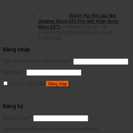
Robot Hút Bụi Lau Nhà
Dreame Mova K20 Pro Giặt Khăn Nước
Nóng 60°C
7.990.000
₫
Giá gốc là:
7.990.000₫.
6.240.000
₫
Giá hiện tại là:
6.240.000₫.
Đăng nhập
Tên tài khoản hoặc địa chỉ email
*
Mật khẩu
*
Ghi nhớ mật khẩu
Đăng nhập
Quên mật khẩu?
Đăng ký
Địa chỉ email
*
A password will be sent to your email address.