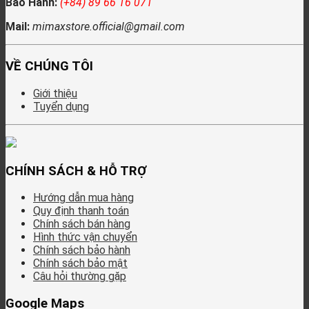
Bảo Hành:
(+84) 89 66 16 071
Mail:
mimaxstore.official@gmail.com
VỀ CHÚNG TÔI
Giới thiệu
Tuyển dụng
CHÍNH SÁCH & HỖ TRỢ
Hướng dẫn mua hàng
Quy định thanh toán
Chính sách bán hàng
Hình thức vận chuyển
Chính sách bảo hành
Chính sách bảo mật
Câu hỏi thường gặp
Google Maps