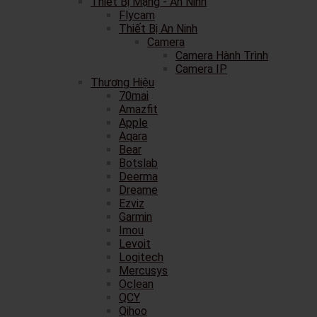
Thiết Bị Mạng - An Ninh
Flycam
Thiết Bị An Ninh
Camera
Camera Hành Trình
Camera IP
Thương Hiệu
70mai
Amazfit
Apple
Aqara
Bear
Botslab
Deerma
Dreame
Ezviz
Garmin
Imou
Levoit
Logitech
Mercusys
Oclean
QCY
Qihoo