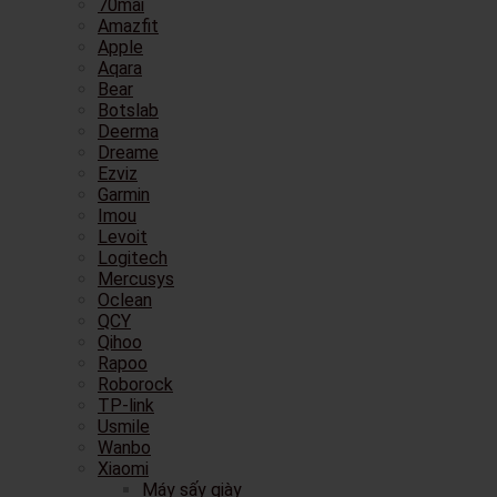
70mai
Amazfit
Apple
Aqara
Bear
Botslab
Deerma
Dreame
Ezviz
Garmin
Imou
Levoit
Logitech
Mercusys
Oclean
QCY
Qihoo
Rapoo
Roborock
TP-link
Usmile
Wanbo
Xiaomi
Máy sấy giày