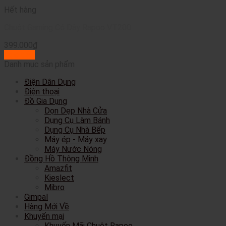
Hết hàng
Chuột Gaming Có Dây Rapoo VT200
399.000
₫
Đọc tiếp
Danh mục sản phẩm
Điện Dân Dụng
Điện thoại
Đồ Gia Dụng
Dọn Dẹp Nhà Cửa
Dụng Cụ Làm Bánh
Dụng Cụ Nhà Bếp
Máy ép - Máy xay
Máy Nước Nóng
Đồng Hồ Thông Minh
Amazfit
Kieslect
Mibro
Gimpal
Hàng Mới Về
Khuyến mại
Khuyến Mãi Chuột Rapoo