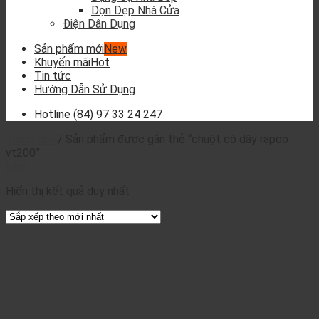
Dọn Dẹp Nhà Cửa
Điện Dân Dụng
Sản phẩm mới
Khuyến mãi
Tin tức
Hướng Dẫn Sử Dụng
Hotline
(84) 97 33 24 247
Trang chủ
/
Sản phẩm được gắn thẻ “chuột có dây rapoo
vt200”
Lọc
Hiển thị kết quả duy nhất