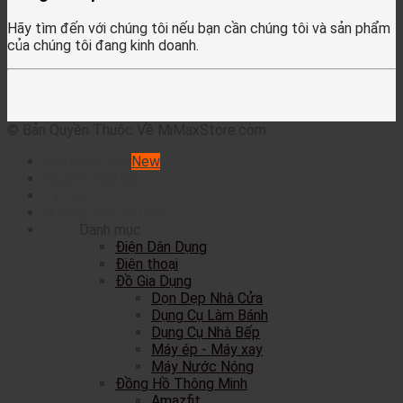
Hãy tìm đến với chúng tôi nếu bạn cần chúng tôi và sản phẩm
của chúng tôi đang kinh doanh.
© Bản Quyền Thuộc Về MiMaxStore.com
Sản phẩm mới
Khuyến mãi
Tin tức
Hướng Dẫn Sử Dụng
Danh mục
Điện Dân Dụng
Điện thoại
Đồ Gia Dụng
Dọn Dẹp Nhà Cửa
Dụng Cụ Làm Bánh
Dụng Cụ Nhà Bếp
Máy ép - Máy xay
Máy Nước Nóng
Đồng Hồ Thông Minh
Amazfit