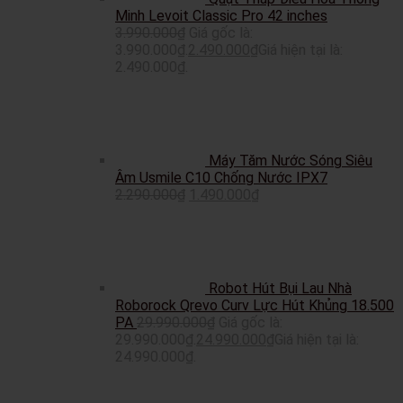
Minh Levoit Classic Pro 42 inches
3.990.000
₫
Giá gốc là:
3.990.000₫.
2.490.000
₫
Giá hiện tại là:
2.490.000₫.
Máy Tăm Nước Sóng Siêu
Âm Usmile C10 Chống Nước IPX7
2.290.000
₫
1.490.000
₫
Robot Hút Bụi Lau Nhà
Roborock Qrevo Curv Lực Hút Khủng 18.500
PA
29.990.000
₫
Giá gốc là:
29.990.000₫.
24.990.000
₫
Giá hiện tại là:
24.990.000₫.