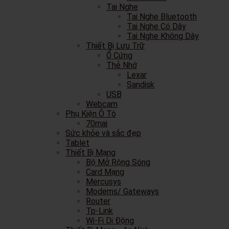
Tai Nghe
Tai Nghe Bluetooth
Tai Nghe Có Dây
Tai Nghe Không Dây
Thiết Bị Lưu Trữ
Ổ Cứng
Thẻ Nhớ
Lexar
Sandisk
USB
Webcam
Phụ Kiện Ô Tô
70mai
Sức khỏe và sắc đẹp
Tablet
Thiết Bị Mạng
Bộ Mở Rộng Sóng
Card Mạng
Mercusys
Modems/ Gateways
Router
Tp-Link
Wi-Fi Di Động