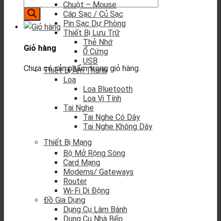
Chuột – Mouse
Cáp Sạc / Củ Sạc
Pin Sạc Dự Phòng
Thiết Bị Lưu Trữ
Thẻ Nhớ
Giỏ hàng
Ổ Cứng
USB
Chưa có sản phẩm trong giỏ hàng.
Thiết Bị Âm Thanh
Loa
Loa Bluetooth
Loa Vi Tính
Tai Nghe
Tai Nghe Có Dây
Tai Nghe Không Dây
Thiết Bị Mạng
Bộ Mở Rộng Sóng
Card Mạng
Modems/ Gateways
Router
Wi-Fi Di Động
Đồ Gia Dụng
Dụng Cụ Làm Bánh
Dụng Cụ Nhà Bếp