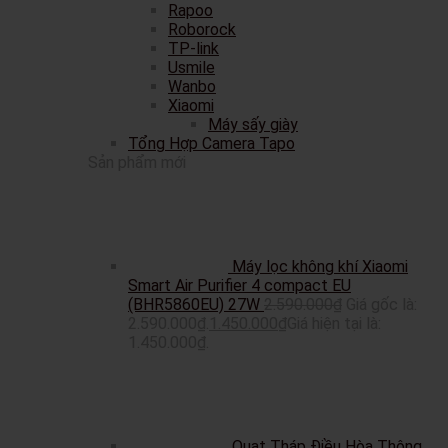
Rapoo
Roborock
TP-link
Usmile
Wanbo
Xiaomi
Máy sấy giày
Tổng Hợp Camera Tapo
Sản phẩm mới
Máy lọc không khí Xiaomi
Smart Air Purifier 4 compact EU
(BHR5860EU) 27W
2.590.000
₫
Giá gốc là:
2.590.000₫.
1.450.000
₫
Giá hiện tại là:
1.450.000₫.
Quạt Tháp Điều Hòa Thông