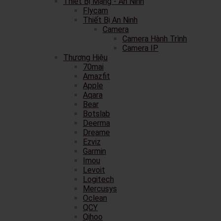
Thiết Bị Mạng - An Ninh
Flycam
Thiết Bị An Ninh
Camera
Camera Hành Trình
Camera IP
Thương Hiệu
70mai
Amazfit
Apple
Aqara
Bear
Botslab
Deerma
Dreame
Ezviz
Garmin
Imou
Levoit
Logitech
Mercusys
Oclean
QCY
Qihoo