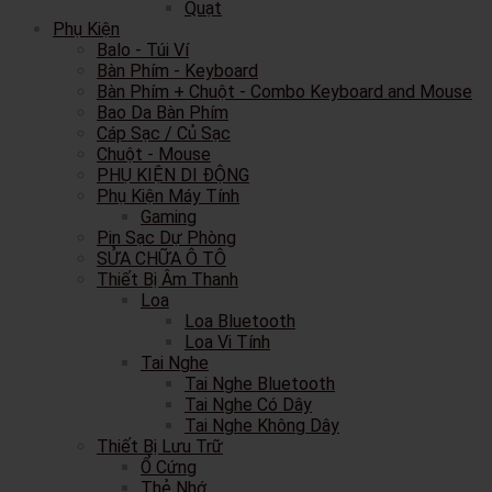
Quạt
Phụ Kiện
Balo - Túi Ví
Bàn Phím - Keyboard
Bàn Phím + Chuột - Combo Keyboard and Mouse
Bao Da Bàn Phím
Cáp Sạc / Củ Sạc
Chuột - Mouse
PHỤ KIỆN DI ĐỘNG
Phụ Kiện Máy Tính
Gaming
Pin Sạc Dự Phòng
SỬA CHỮA Ô TÔ
Thiết Bị Âm Thanh
Loa
Loa Bluetooth
Loa Vi Tính
Tai Nghe
Tai Nghe Bluetooth
Tai Nghe Có Dây
Tai Nghe Không Dây
Thiết Bị Lưu Trữ
Ổ Cứng
Thẻ Nhớ