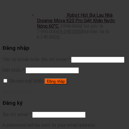
Robot Hút Bụi Lau Nhà
Dreame Mova K20 Pro Giặt Khăn Nước
Nóng 60°C
7.990.000
₫
Giá gốc là:
7.990.000₫.
6.240.000
₫
Giá hiện tại là:
6.240.000₫.
Đăng nhập
Tên tài khoản hoặc địa chỉ email
*
Mật khẩu
*
Ghi nhớ mật khẩu
Đăng nhập
Quên mật khẩu?
Đăng ký
Địa chỉ email
*
A password will be sent to your email address.