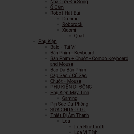
Nhà Cửa Đời Sống
Ổ Cắm
Robot Hút Bụi
Dreame
Roborock
Xiaomi
Quạt
Phụ Kiện
Balo - Túi Ví
Bàn Phím - Keyboard
Bàn Phím + Chuột - Combo Keyboard
and Mouse
Bao Da Bàn Phím
Cáp Sạc / Củ Sạc
Chuột - Mouse
PHỤ KIỆN DI ĐỘNG
Phụ Kiện Máy Tính
Gaming
Pin Sạc Dự Phòng
SỬA CHỮA Ô TÔ
Thiết Bị Âm Thanh
Loa
Loa Bluetooth
Loa Vi Tính