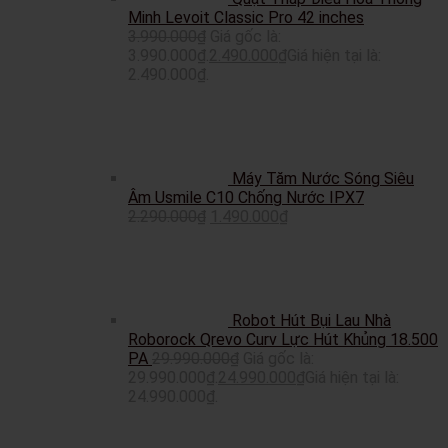
Minh Levoit Classic Pro 42 inches
3.990.000
₫
Giá gốc là:
3.990.000₫.
2.490.000
₫
Giá hiện tại là:
2.490.000₫.
Máy Tăm Nước Sóng Siêu
Âm Usmile C10 Chống Nước IPX7
2.290.000
₫
1.490.000
₫
Robot Hút Bụi Lau Nhà
Roborock Qrevo Curv Lực Hút Khủng 18.500
PA
29.990.000
₫
Giá gốc là:
29.990.000₫.
24.990.000
₫
Giá hiện tại là:
24.990.000₫.