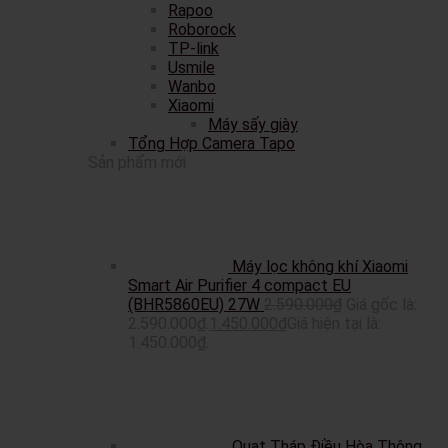
Rapoo
Roborock
TP-link
Usmile
Wanbo
Xiaomi
Máy sấy giày
Tổng Hợp Camera Tapo
Sản phẩm mới
Máy lọc không khí Xiaomi
Smart Air Purifier 4 compact EU
(BHR5860EU) 27W
2.590.000
₫
Giá gốc là:
2.590.000₫.
1.450.000
₫
Giá hiện tại là:
1.450.000₫.
Quạt Tháp Điều Hòa Thông