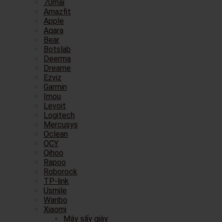
70mai
Amazfit
Apple
Aqara
Bear
Botslab
Deerma
Dreame
Ezviz
Garmin
Imou
Levoit
Logitech
Mercusys
Oclean
QCY
Qihoo
Rapoo
Roborock
TP-link
Usmile
Wanbo
Xiaomi
Máy sấy giày