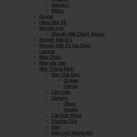
Kieslect
Mibro
Gimpal
Hàng Mới Về
Khuyến mại
Khuyến Mãi Chuột Rapoo
Khuyến Mãi 8/3
Khuyến Mãi Đồ Gia Dụng
Laptop
Máy Chiếu
Máy sấy giày
Nhà Thông Minh
Bàn Chải Điện
Oclean
Usmile
Cảm biến
Camera
Qihoo
Xiaomi
Cân Sức Khỏe
Chuông Cửa
Đèn
Máy Lọc Không Khí