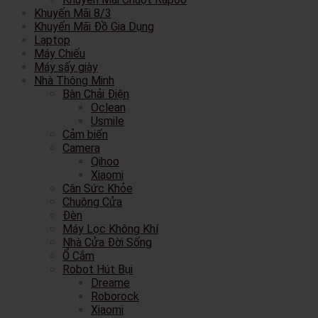
Khuyến Mãi 8/3
Khuyến Mãi Đồ Gia Dụng
Laptop
Máy Chiếu
Máy sấy giày
Nhà Thông Minh
Bàn Chải Điện
Oclean
Usmile
Cảm biến
Camera
Qihoo
Xiaomi
Cân Sức Khỏe
Chuông Cửa
Đèn
Máy Lọc Không Khí
Nhà Cửa Đời Sống
Ổ Cắm
Robot Hút Bụi
Dreame
Roborock
Xiaomi