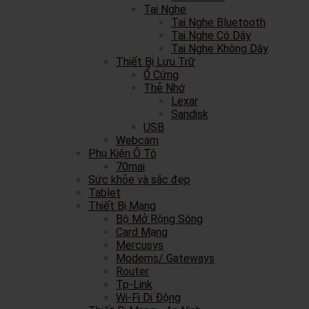
Tai Nghe
Tai Nghe Bluetooth
Tai Nghe Có Dây
Tai Nghe Không Dây
Thiết Bị Lưu Trữ
Ổ Cứng
Thẻ Nhớ
Lexar
Sandisk
USB
Webcam
Phụ Kiện Ô Tô
70mai
Sức khỏe và sắc đẹp
Tablet
Thiết Bị Mạng
Bộ Mở Rộng Sóng
Card Mạng
Mercusys
Modems/ Gateways
Router
Tp-Link
Wi-Fi Di Động