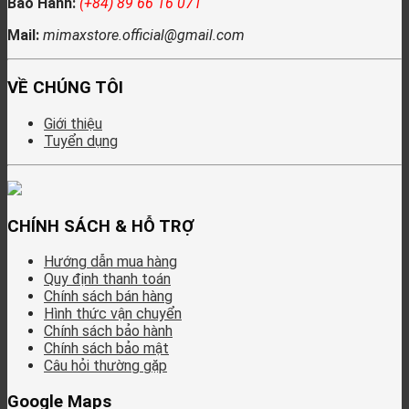
Bảo Hành:
(+84) 89 66 16 071
Mail:
mimaxstore.official@gmail.com
VỀ CHÚNG TÔI
Giới thiệu
Tuyển dụng
CHÍNH SÁCH & HỖ TRỢ
Hướng dẫn mua hàng
Quy định thanh toán
Chính sách bán hàng
Hình thức vận chuyển
Chính sách bảo hành
Chính sách bảo mật
Câu hỏi thường gặp
Google Maps