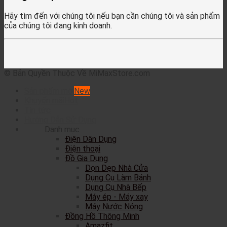
Hãy tìm đến với chúng tôi nếu bạn cần chúng tôi và sản phẩm
của chúng tôi đang kinh doanh.
© Bản Quyền Thuộc Về MiMaxStore.com
Sản phẩm mới
Khuyến mãi
Tin tức
Hướng Dẫn Sử Dụng
Danh mục
Điện Dân Dụng
Điện thoại
Đồ Gia Dụng
Dọn Dẹp Nhà Cửa
Dụng Cụ Làm Bánh
Dụng Cụ Nhà Bếp
Máy ép - Máy xay
Máy Nước Nóng
Đồng Hồ Thông Minh
Amazfit