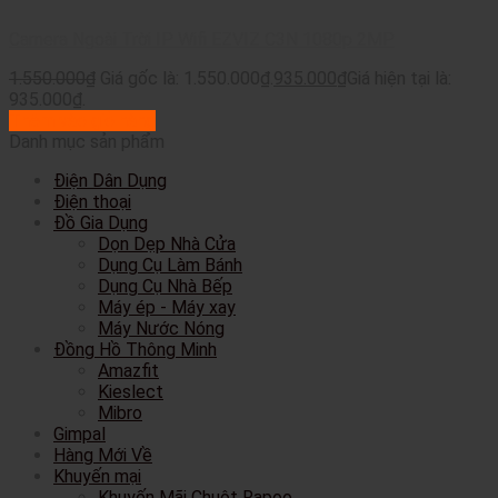
Camera Ngoài Trời IP Wifi EZVIZ C3N 1080p 2MP
1.550.000
₫
Giá gốc là: 1.550.000₫.
935.000
₫
Giá hiện tại là:
935.000₫.
Thêm vào giỏ hàng
Danh mục sản phẩm
Điện Dân Dụng
Điện thoại
Đồ Gia Dụng
Dọn Dẹp Nhà Cửa
Dụng Cụ Làm Bánh
Dụng Cụ Nhà Bếp
Máy ép - Máy xay
Máy Nước Nóng
Đồng Hồ Thông Minh
Amazfit
Kieslect
Mibro
Gimpal
Hàng Mới Về
Khuyến mại
Khuyến Mãi Chuột Rapoo