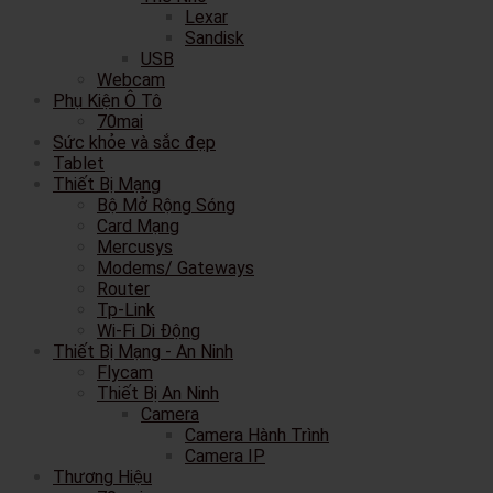
Lexar
Sandisk
USB
Webcam
Phụ Kiện Ô Tô
70mai
Sức khỏe và sắc đẹp
Tablet
Thiết Bị Mạng
Bộ Mở Rộng Sóng
Card Mạng
Mercusys
Modems/ Gateways
Router
Tp-Link
Wi-Fi Di Động
Thiết Bị Mạng - An Ninh
Flycam
Thiết Bị An Ninh
Camera
Camera Hành Trình
Camera IP
Thương Hiệu