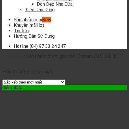
Dọn Dẹp Nhà Cửa
Điện Dân Dụng
Sản phẩm mới
Khuyến mãi
Tin tức
Hướng Dẫn Sử Dụng
Hotline
(84) 97 33 24 247
Trang chủ
/
Sản phẩm được gắn thẻ “Camera C3N 1080p”
Lọc
Hiển thị kết quả duy nhất
Giảm 40%