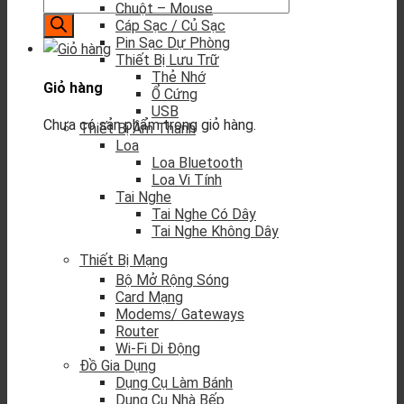
Chuột – Mouse
Cáp Sạc / Củ Sạc
Pin Sạc Dự Phòng
Thiết Bị Lưu Trữ
Thẻ Nhớ
Giỏ hàng
Ổ Cứng
USB
Chưa có sản phẩm trong giỏ hàng.
Thiết Bị Âm Thanh
Loa
Loa Bluetooth
Loa Vi Tính
Tai Nghe
Tai Nghe Có Dây
Tai Nghe Không Dây
Thiết Bị Mạng
Bộ Mở Rộng Sóng
Card Mạng
Modems/ Gateways
Router
Wi-Fi Di Động
Đồ Gia Dụng
Dụng Cụ Làm Bánh
Dụng Cụ Nhà Bếp