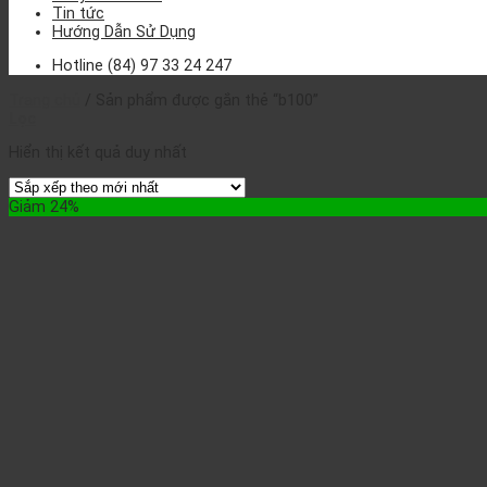
Tin tức
Hướng Dẫn Sử Dụng
Hotline
(84) 97 33 24 247
Trang chủ
/
Sản phẩm được gắn thẻ “b100”
Lọc
Hiển thị kết quả duy nhất
Giảm 24%