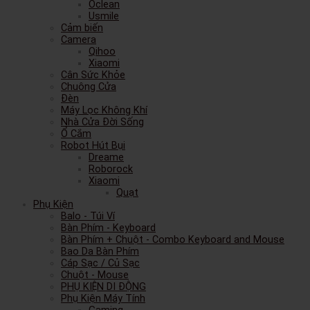
Oclean
Usmile
Cảm biến
Camera
Qihoo
Xiaomi
Cân Sức Khỏe
Chuông Cửa
Đèn
Máy Lọc Không Khí
Nhà Cửa Đời Sống
Ổ Cắm
Robot Hút Bụi
Dreame
Roborock
Xiaomi
Quạt
Phụ Kiện
Balo - Túi Ví
Bàn Phím - Keyboard
Bàn Phím + Chuột - Combo Keyboard and Mouse
Bao Da Bàn Phím
Cáp Sạc / Củ Sạc
Chuột - Mouse
PHỤ KIỆN DI ĐỘNG
Phụ Kiện Máy Tính