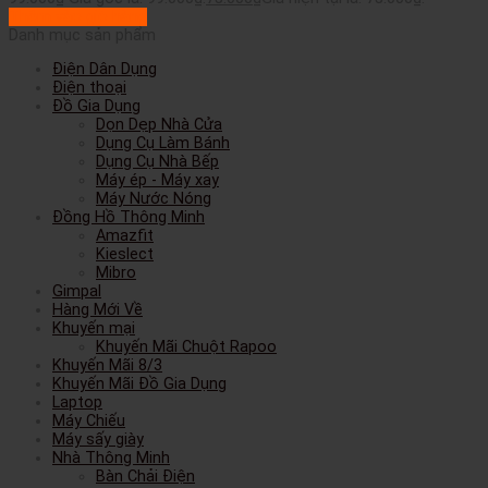
Thêm vào giỏ hàng
Danh mục sản phẩm
Điện Dân Dụng
Điện thoại
Đồ Gia Dụng
Dọn Dẹp Nhà Cửa
Dụng Cụ Làm Bánh
Dụng Cụ Nhà Bếp
Máy ép - Máy xay
Máy Nước Nóng
Đồng Hồ Thông Minh
Amazfit
Kieslect
Mibro
Gimpal
Hàng Mới Về
Khuyến mại
Khuyến Mãi Chuột Rapoo
Khuyến Mãi 8/3
Khuyến Mãi Đồ Gia Dụng
Laptop
Máy Chiếu
Máy sấy giày
Nhà Thông Minh
Bàn Chải Điện