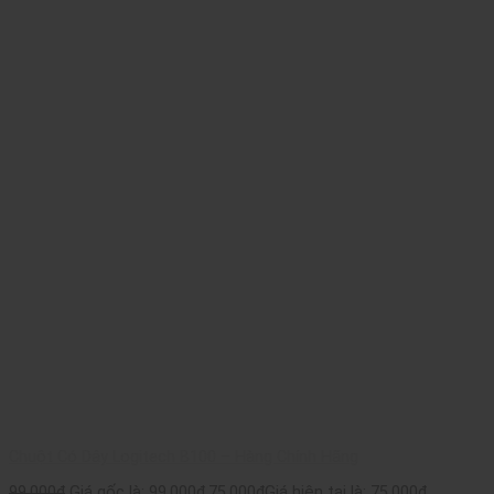
Chuột Có Dây Logitech B100 – Hàng Chính Hãng
99.000
₫
Giá gốc là: 99.000₫.
75.000
₫
Giá hiện tại là: 75.000₫.