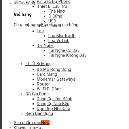
Pin Sạc Dự Phòng
Thiết Bị Lưu Trữ
Thẻ Nhớ
Giỏ hàng
Ổ Cứng
USB
Chưa có sản phẩm trong giỏ hàng.
Thiết Bị Âm Thanh
Loa
Loa Bluetooth
Loa Vi Tính
Tai Nghe
Tai Nghe Có Dây
Tai Nghe Không Dây
Thiết Bị Mạng
Bộ Mở Rộng Sóng
Card Mạng
Modems/ Gateways
Router
Wi-Fi Di Động
Đồ Gia Dụng
Dụng Cụ Làm Bánh
Dụng Cụ Nhà Bếp
Dọn Dẹp Nhà Cửa
Điện Dân Dụng
Sản phẩm mới
Khuyến mãi