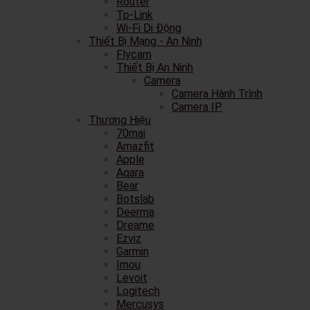
Router
Tp-Link
Wi-Fi Di Động
Thiết Bị Mạng - An Ninh
Flycam
Thiết Bị An Ninh
Camera
Camera Hành Trình
Camera IP
Thương Hiệu
70mai
Amazfit
Apple
Aqara
Bear
Botslab
Deerma
Dreame
Ezviz
Garmin
Imou
Levoit
Logitech
Mercusys