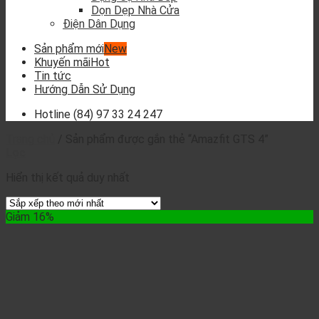
Dọn Dẹp Nhà Cửa
Điện Dân Dụng
Sản phẩm mới
Khuyến mãi
Tin tức
Hướng Dẫn Sử Dụng
Hotline
(84) 97 33 24 247
Trang chủ
/
Sản phẩm được gắn thẻ “Amazfit GTS 4”
Lọc
Hiển thị kết quả duy nhất
Giảm 16%