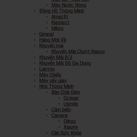
Máy Nước Nóng
Đồng Hồ Thông Minh
Amazfit
Kieslect
Mibro
Gimpal
Hàng Mới Về
Khuyến mại
Khuyến Mãi Chuột Rapoo
Khuyến Mãi 8/3
Khuyến Mãi Đồ Gia Dụng
Laptop
Máy Chiếu
Máy sấy giày
Nhà Thông Minh
Bàn Chải Điện
Oclean
Usmile
Cảm biến
Camera
Qihoo
Xiaomi
Cân Sức Khỏe