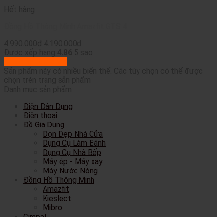
Hết hàng
Đồng Hồ Thông Minh Amazfit GTS 4
4.990.000
₫
4.190.000
₫
Được xếp hạng
4.86
5 sao
Lựa chọn tùy chọn
Sản phẩm này có nhiều biến thể. Các tùy chọn có thể được
chọn trên trang sản phẩm
Danh mục sản phẩm
Điện Dân Dụng
Điện thoại
Đồ Gia Dụng
Dọn Dẹp Nhà Cửa
Dụng Cụ Làm Bánh
Dụng Cụ Nhà Bếp
Máy ép - Máy xay
Máy Nước Nóng
Đồng Hồ Thông Minh
Amazfit
Kieslect
Mibro
Gimpal