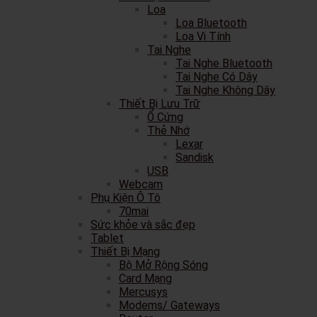
Loa
Loa Bluetooth
Loa Vi Tính
Tai Nghe
Tai Nghe Bluetooth
Tai Nghe Có Dây
Tai Nghe Không Dây
Thiết Bị Lưu Trữ
Ổ Cứng
Thẻ Nhớ
Lexar
Sandisk
USB
Webcam
Phụ Kiện Ô Tô
70mai
Sức khỏe và sắc đẹp
Tablet
Thiết Bị Mạng
Bộ Mở Rộng Sóng
Card Mạng
Mercusys
Modems/ Gateways