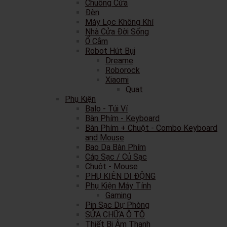
Chuông Cửa
Đèn
Máy Lọc Không Khí
Nhà Cửa Đời Sống
Ổ Cắm
Robot Hút Bụi
Dreame
Roborock
Xiaomi
Quạt
Phụ Kiện
Balo - Túi Ví
Bàn Phím - Keyboard
Bàn Phím + Chuột - Combo Keyboard
and Mouse
Bao Da Bàn Phím
Cáp Sạc / Củ Sạc
Chuột - Mouse
PHỤ KIỆN DI ĐỘNG
Phụ Kiện Máy Tính
Gaming
Pin Sạc Dự Phòng
SỬA CHỮA Ô TÔ
Thiết Bị Âm Thanh