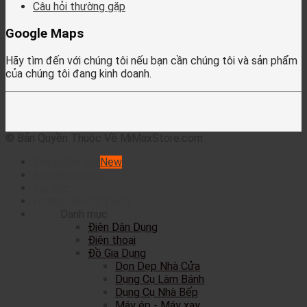
Câu hỏi thường gặp
Google Maps
Hãy tìm đến với chúng tôi nếu bạn cần chúng tôi và sản phẩm
của chúng tôi đang kinh doanh.
© Bản Quyền Thuộc Về MiMaxStore.com
Sản phẩm mới
Khuyến mãi
Tin tức
Hướng Dẫn Sử Dụng
Danh mục
Điện Dân Dụng
Điện thoại
Đồ Gia Dụng
Dọn Dẹp Nhà Cửa
Dụng Cụ Làm Bánh
Dụng Cụ Nhà Bếp
Máy ép - Máy xay