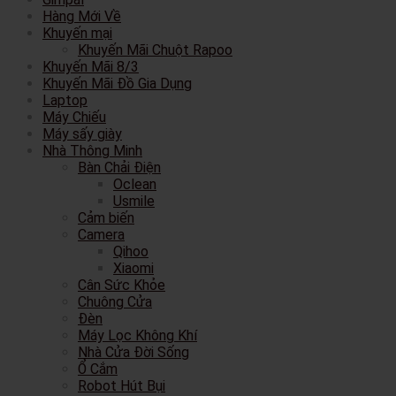
Hàng Mới Về
Khuyến mại
Khuyến Mãi Chuột Rapoo
Khuyến Mãi 8/3
Khuyến Mãi Đồ Gia Dụng
Laptop
Máy Chiếu
Máy sấy giày
Nhà Thông Minh
Bàn Chải Điện
Oclean
Usmile
Cảm biến
Camera
Qihoo
Xiaomi
Cân Sức Khỏe
Chuông Cửa
Đèn
Máy Lọc Không Khí
Nhà Cửa Đời Sống
Ổ Cắm
Robot Hút Bụi