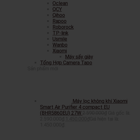
Oclean
QCY
Qihoo
Rapoo
Roborock
TP-link
Usmile
Wanbo
Xiaomi
Máy sấy giày
Tổng Hợp Camera Tapo
Sản phẩm mới
Máy lọc không khí Xiaomi
Smart Air Purifier 4 compact EU
(BHR5860EU) 27W
2.590.000
₫
Giá gốc là:
2.590.000₫.
1.450.000
₫
Giá hiện tại là:
1.450.000₫.