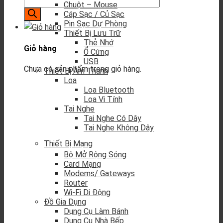
Chuột – Mouse
Cáp Sạc / Củ Sạc
Pin Sạc Dự Phòng
Thiết Bị Lưu Trữ
Thẻ Nhớ
Giỏ hàng
Ổ Cứng
USB
Chưa có sản phẩm trong giỏ hàng.
Thiết Bị Âm Thanh
Loa
Loa Bluetooth
Loa Vi Tính
Tai Nghe
Tai Nghe Có Dây
Tai Nghe Không Dây
Thiết Bị Mạng
Bộ Mở Rộng Sóng
Card Mạng
Modems/ Gateways
Router
Wi-Fi Di Động
Đồ Gia Dụng
Dụng Cụ Làm Bánh
Dụng Cụ Nhà Bếp