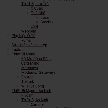
Thiết Bị Lưu Trữ
Ổ Cứng
Thẻ Nhớ
Lexar
Sandisk
USB
Webcam
Phụ Kiện Ô Tô
70mai
Sức khỏe và sắc đẹp
Tablet
Thiết Bị Mạng
Bộ Mở Rộng Sóng
Card Mạng
Mercusys
Modems/ Gateways
Router
Tp-Link
Wi-Fi Di Động
Thiết Bị Mạng - An Ninh
Flycam
Thiết Bị An Ninh
Camera