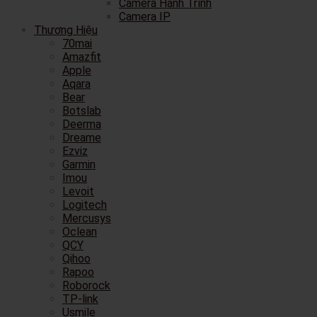
Camera Hành Trình
Camera IP
Thương Hiệu
70mai
Amazfit
Apple
Aqara
Bear
Botslab
Deerma
Dreame
Ezviz
Garmin
Imou
Levoit
Logitech
Mercusys
Oclean
QCY
Qihoo
Rapoo
Roborock
TP-link
Usmile