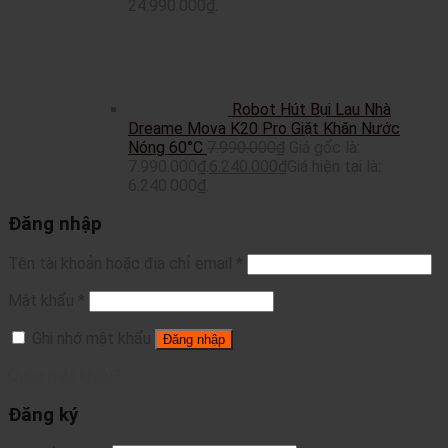
24.990.000₫.
Robot Hút Bụi Lau Nhà
Dreame Mova K20 Pro Giặt Khăn Nước
Nóng 60°C
7.990.000
₫
Giá gốc là:
7.990.000₫.
6.240.000
₫
Giá hiện tại là:
6.240.000₫.
Đăng nhập
Tên tài khoản hoặc địa chỉ email
*
Mật khẩu
*
Ghi nhớ mật khẩu
Đăng nhập
Quên mật khẩu?
Đăng ký