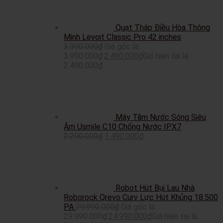
Quạt Tháp Điều Hòa Thông
Minh Levoit Classic Pro 42 inches
3.990.000
₫
Giá gốc là:
3.990.000₫.
2.490.000
₫
Giá hiện tại là:
2.490.000₫.
Máy Tăm Nước Sóng Siêu
Âm Usmile C10 Chống Nước IPX7
2.290.000
₫
1.490.000
₫
Robot Hút Bụi Lau Nhà
Roborock Qrevo Curv Lực Hút Khủng 18.500
PA
29.990.000
₫
Giá gốc là:
29.990.000₫.
24.990.000
₫
Giá hiện tại là: