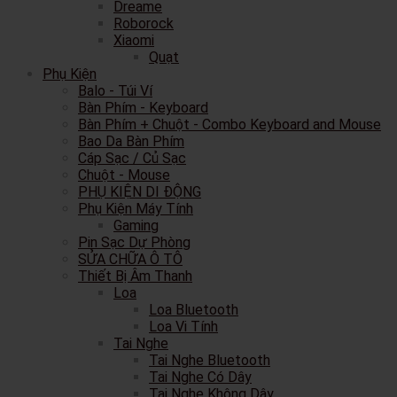
Dreame
Roborock
Xiaomi
Quạt
Phụ Kiện
Balo - Túi Ví
Bàn Phím - Keyboard
Bàn Phím + Chuột - Combo Keyboard and Mouse
Bao Da Bàn Phím
Cáp Sạc / Củ Sạc
Chuột - Mouse
PHỤ KIỆN DI ĐỘNG
Phụ Kiện Máy Tính
Gaming
Pin Sạc Dự Phòng
SỬA CHỮA Ô TÔ
Thiết Bị Âm Thanh
Loa
Loa Bluetooth
Loa Vi Tính
Tai Nghe
Tai Nghe Bluetooth
Tai Nghe Có Dây
Tai Nghe Không Dây