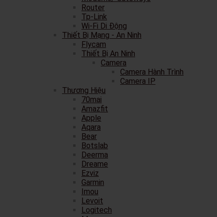
Router
Tp-Link
Wi-Fi Di Động
Thiết Bị Mạng - An Ninh
Flycam
Thiết Bị An Ninh
Camera
Camera Hành Trình
Camera IP
Thương Hiệu
70mai
Amazfit
Apple
Aqara
Bear
Botslab
Deerma
Dreame
Ezviz
Garmin
Imou
Levoit
Logitech