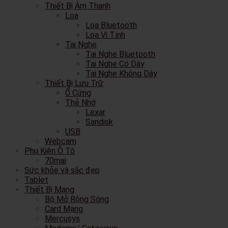
Thiết Bị Âm Thanh
Loa
Loa Bluetooth
Loa Vi Tính
Tai Nghe
Tai Nghe Bluetooth
Tai Nghe Có Dây
Tai Nghe Không Dây
Thiết Bị Lưu Trữ
Ổ Cứng
Thẻ Nhớ
Lexar
Sandisk
USB
Webcam
Phụ Kiện Ô Tô
70mai
Sức khỏe và sắc đẹp
Tablet
Thiết Bị Mạng
Bộ Mở Rộng Sóng
Card Mạng
Mercusys