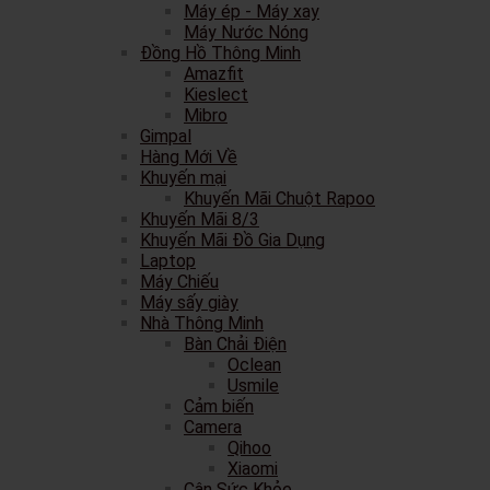
Máy ép - Máy xay
Máy Nước Nóng
Đồng Hồ Thông Minh
Amazfit
Kieslect
Mibro
Gimpal
Hàng Mới Về
Khuyến mại
Khuyến Mãi Chuột Rapoo
Khuyến Mãi 8/3
Khuyến Mãi Đồ Gia Dụng
Laptop
Máy Chiếu
Máy sấy giày
Nhà Thông Minh
Bàn Chải Điện
Oclean
Usmile
Cảm biến
Camera
Qihoo
Xiaomi
Cân Sức Khỏe