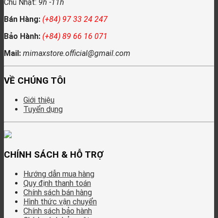
Chủ Nhật:
9h -11h
Bán Hàng:
(+84) 97 33 24 247
Bảo Hành:
(+84) 89 66 16 071
Mail:
mimaxstore.official@gmail.com
VỀ CHÚNG TÔI
Giới thiệu
Tuyển dụng
CHÍNH SÁCH & HỖ TRỢ
Hướng dẫn mua hàng
Quy định thanh toán
Chính sách bán hàng
Hình thức vận chuyển
Chính sách bảo hành