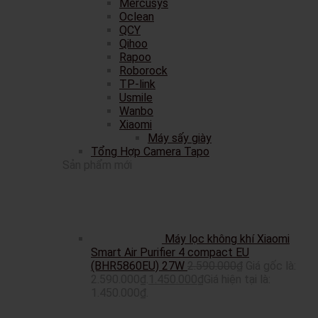
Mercusys
Oclean
QCY
Qihoo
Rapoo
Roborock
TP-link
Usmile
Wanbo
Xiaomi
Máy sấy giày
Tổng Hợp Camera Tapo
Sản phẩm mới
Máy lọc không khí Xiaomi
Smart Air Purifier 4 compact EU
(BHR5860EU) 27W
2.590.000
₫
Giá gốc là:
2.590.000₫.
1.450.000
₫
Giá hiện tại là:
1.450.000₫.