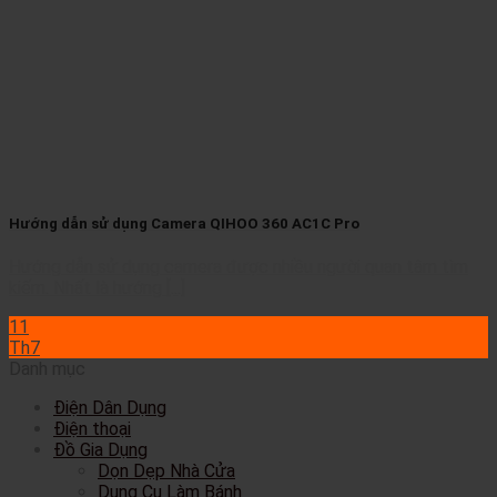
Hướng dẫn sử dụng Camera QIHOO 360 AC1C Pro
Hướng dẫn sử dụng camera được nhiều người quan tâm tìm
kiếm. Nhất là hướng [...]
11
Th7
Danh mục
Điện Dân Dụng
Điện thoại
Đồ Gia Dụng
Dọn Dẹp Nhà Cửa
Dụng Cụ Làm Bánh