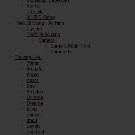
Modems/ Gateways
Router
Tp-Link
Wi-Fi Di Động
Thiết Bị Mạng - An Ninh
Flycam
Thiết Bị An Ninh
Camera
Camera Hành Trình
Camera IP
Thương Hiệu
70mai
Amazfit
Apple
Aqara
Bear
Botslab
Deerma
Dreame
Ezviz
Garmin
Imou
Levoit
Logitech