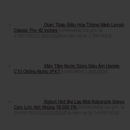
Quạt Tháp Điều Hòa Thông Minh Levoit
Classic Pro 42 inches
3.990.000
₫
Giá gốc là:
3.990.000₫.
2.490.000
₫
Giá hiện tại là: 2.490.000₫.
Máy Tăm Nước Sóng Siêu Âm Usmile
C10 Chống Nước IPX7
2.290.000
₫
1.490.000
₫
Robot Hút Bụi Lau Nhà Roborock Qrevo
Curv Lực Hút Khủng 18.500 PA
29.990.000
₫
Giá gốc là:
29.990.000₫.
24.990.000
₫
Giá hiện tại là: 24.990.000₫.