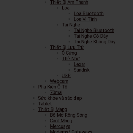
Thiết Bị Âm Thanh
Loa
Loa Bluetooth
Loa Vi Tính
Tai Nghe
Tai Nghe Bluetooth
Tai Nghe Có Dây
Tai Nghe Không Dây
Thiết Bị Lưu Trữ
Ổ Cứng
Thẻ Nhớ
Lexar
Sandisk
USB
Webcam
Phụ Kiện Ô Tô
70mai
Sức khỏe và sắc đẹp
Tablet
Thiết Bị Mạng
Bộ Mở Rộng Sóng
Card Mạng
Mercusys
Modems/ Gateways