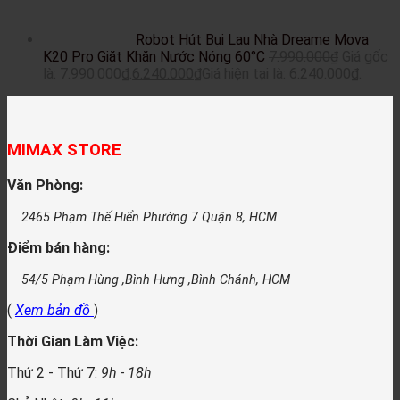
Robot Hút Bụi Lau Nhà Dreame Mova
K20 Pro Giặt Khăn Nước Nóng 60°C
7.990.000
₫
Giá gốc
là: 7.990.000₫.
6.240.000
₫
Giá hiện tại là: 6.240.000₫.
MIMAX STORE
Văn Phòng:
2465 Phạm Thế Hiển Phường 7 Quận 8, HCM
Điểm bán hàng:
54/5 Phạm Hùng ,Bình Hưng ,Bình Chánh, HCM
(
Xem bản đồ
)
Thời Gian Làm Việc:
Thứ 2 - Thứ 7:
9h - 18h