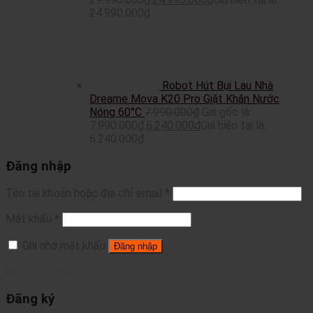
24.990.000₫.
Robot Hút Bụi Lau Nhà
Dreame Mova K20 Pro Giặt Khăn Nước
Nóng 60°C
7.990.000
₫
Giá gốc là:
7.990.000₫.
6.240.000
₫
Giá hiện tại là:
6.240.000₫.
Đăng nhập
Tên tài khoản hoặc địa chỉ email
*
Mật khẩu
*
Ghi nhớ mật khẩu
Đăng nhập
Quên mật khẩu?
Đăng ký