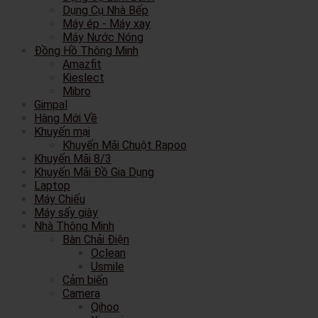
Dụng Cụ Nhà Bếp
Máy ép - Máy xay
Máy Nước Nóng
Đồng Hồ Thông Minh
Amazfit
Kieslect
Mibro
Gimpal
Hàng Mới Về
Khuyến mại
Khuyến Mãi Chuột Rapoo
Khuyến Mãi 8/3
Khuyến Mãi Đồ Gia Dụng
Laptop
Máy Chiếu
Máy sấy giày
Nhà Thông Minh
Bàn Chải Điện
Oclean
Usmile
Cảm biến
Camera
Qihoo