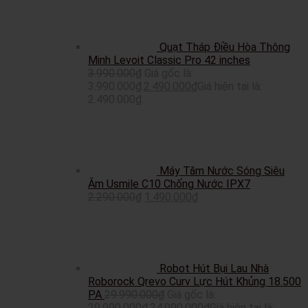
Quạt Tháp Điều Hòa Thông
Minh Levoit Classic Pro 42 inches
3.990.000
₫
Giá gốc là:
3.990.000₫.
2.490.000
₫
Giá hiện tại là:
2.490.000₫.
Máy Tăm Nước Sóng Siêu
Âm Usmile C10 Chống Nước IPX7
2.290.000
₫
1.490.000
₫
Robot Hút Bụi Lau Nhà
Roborock Qrevo Curv Lực Hút Khủng 18.500
PA
29.990.000
₫
Giá gốc là:
29.990.000₫.
24.990.000
₫
Giá hiện tại là: