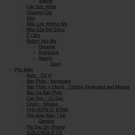
Xiaomi
Cân Sức Khỏe
Chuông Cửa
Đèn
Máy Lọc Không Khí
Nhà Cửa Đời Sống
Ổ Cắm
Robot Hút Bụi
Dreame
Roborock
Xiaomi
Quạt
Phụ Kiện
Balo - Túi Ví
Bàn Phím - Keyboard
Bàn Phím + Chuột - Combo Keyboard and Mouse
Bao Da Bàn Phím
Cáp Sạc / Củ Sạc
Chuột - Mouse
PHỤ KIỆN DI ĐỘNG
Phụ Kiện Máy Tính
Gaming
Pin Sạc Dự Phòng
SỬA CHỮA Ô TÔ