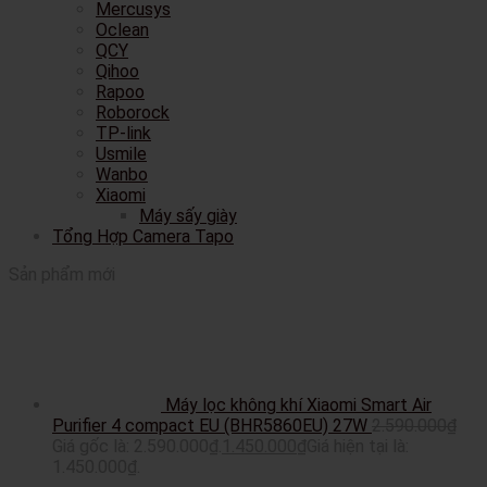
Mercusys
Oclean
QCY
Qihoo
Rapoo
Roborock
TP-link
Usmile
Wanbo
Xiaomi
Máy sấy giày
Tổng Hợp Camera Tapo
Sản phẩm mới
Máy lọc không khí Xiaomi Smart Air
Purifier 4 compact EU (BHR5860EU) 27W
2.590.000
₫
Giá gốc là: 2.590.000₫.
1.450.000
₫
Giá hiện tại là:
1.450.000₫.