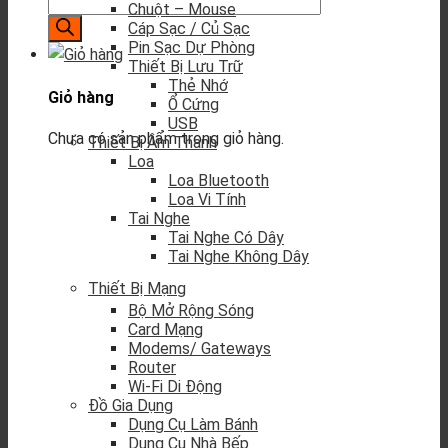
Chuột – Mouse
Cáp Sạc / Củ Sạc
Pin Sạc Dự Phòng
Thiết Bị Lưu Trữ
Thẻ Nhớ
Giỏ hàng
Ổ Cứng
USB
Chưa có sản phẩm trong giỏ hàng.
Thiết Bị Âm Thanh
Loa
Loa Bluetooth
Loa Vi Tính
Tai Nghe
Tai Nghe Có Dây
Tai Nghe Không Dây
Thiết Bị Mạng
Bộ Mở Rộng Sóng
Card Mạng
Modems/ Gateways
Router
Wi-Fi Di Động
Đồ Gia Dụng
Dụng Cụ Làm Bánh
Dụng Cụ Nhà Bếp