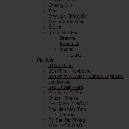
Chuông Cửa
Đèn
Máy Lọc Không Khí
Nhà Cửa Đời Sống
Ổ Cắm
Robot Hút Bụi
Dreame
Roborock
Xiaomi
Quạt
Phụ Kiện
Balo - Túi Ví
Bàn Phím - Keyboard
Bàn Phím + Chuột - Combo Keyboard
and Mouse
Bao Da Bàn Phím
Cáp Sạc / Củ Sạc
Chuột - Mouse
PHỤ KIỆN DI ĐỘNG
Phụ Kiện Máy Tính
Gaming
Pin Sạc Dự Phòng
SỬA CHỮA Ô TÔ