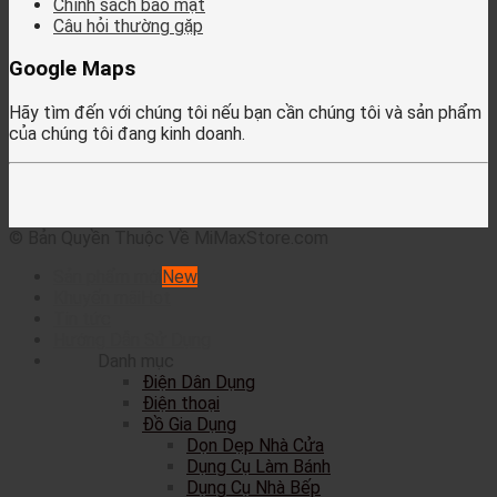
Chính sách bảo mật
Câu hỏi thường gặp
Google Maps
Hãy tìm đến với chúng tôi nếu bạn cần chúng tôi và sản phẩm
của chúng tôi đang kinh doanh.
© Bản Quyền Thuộc Về MiMaxStore.com
Sản phẩm mới
Khuyến mãi
Tin tức
Hướng Dẫn Sử Dụng
Danh mục
Điện Dân Dụng
Điện thoại
Đồ Gia Dụng
Dọn Dẹp Nhà Cửa
Dụng Cụ Làm Bánh
Dụng Cụ Nhà Bếp