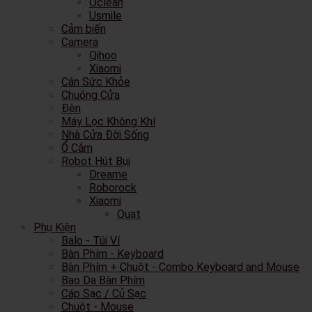
Oclean
Usmile
Cảm biến
Camera
Qihoo
Xiaomi
Cân Sức Khỏe
Chuông Cửa
Đèn
Máy Lọc Không Khí
Nhà Cửa Đời Sống
Ổ Cắm
Robot Hút Bụi
Dreame
Roborock
Xiaomi
Quạt
Phụ Kiện
Balo - Túi Ví
Bàn Phím - Keyboard
Bàn Phím + Chuột - Combo Keyboard and Mouse
Bao Da Bàn Phím
Cáp Sạc / Củ Sạc
Chuột - Mouse