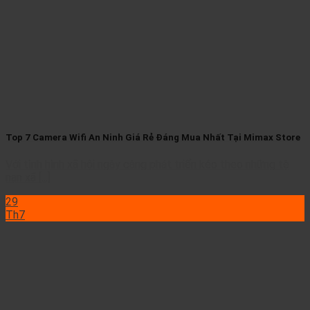
Top 7 Camera Wifi An Ninh Giá Rẻ Đáng Mua Nhất Tại Mimax Store
Với tình hình xã hội ngày càng phát triển kéo theo những tệ
nạn xã [...]
29
Th7