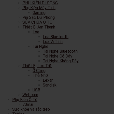
PHỤ KIỆN DI ĐỘNG
Phụ Kiện Máy Tính
Gaming
Pin Sạc Dự Phòng
SỬA CHỮA Ô TÔ
Thiết Bị Âm Thanh
Loa
Loa Bluetooth
Loa Vi Tính
Tai Nghe
Tai Nghe Bluetooth
Tai Nghe Có Dây
Tai Nghe Không Dây
Thiết Bị Lưu Trữ
Ổ Cứng
Thẻ Nhớ
Lexar
Sandisk
USB
Webcam
Phụ Kiện Ô Tô
70mai
Sức khỏe và sắc đẹp