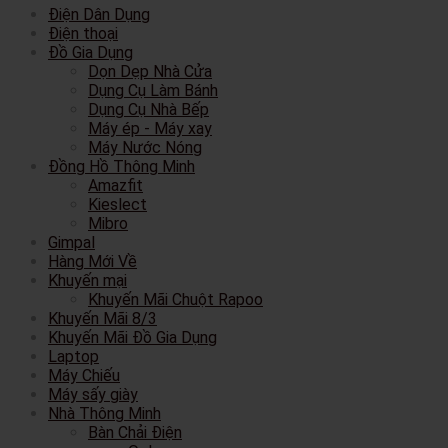
Điện Dân Dụng
Điện thoại
Đồ Gia Dụng
Dọn Dẹp Nhà Cửa
Dụng Cụ Làm Bánh
Dụng Cụ Nhà Bếp
Máy ép - Máy xay
Máy Nước Nóng
Đồng Hồ Thông Minh
Amazfit
Kieslect
Mibro
Gimpal
Hàng Mới Về
Khuyến mại
Khuyến Mãi Chuột Rapoo
Khuyến Mãi 8/3
Khuyến Mãi Đồ Gia Dụng
Laptop
Máy Chiếu
Máy sấy giày
Nhà Thông Minh
Bàn Chải Điện