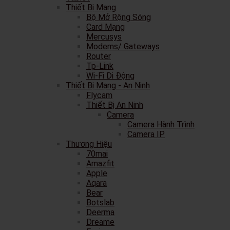
Thiết Bị Mạng
Bộ Mở Rộng Sóng
Card Mạng
Mercusys
Modems/ Gateways
Router
Tp-Link
Wi-Fi Di Động
Thiết Bị Mạng - An Ninh
Flycam
Thiết Bị An Ninh
Camera
Camera Hành Trình
Camera IP
Thương Hiệu
70mai
Amazfit
Apple
Aqara
Bear
Botslab
Deerma
Dreame