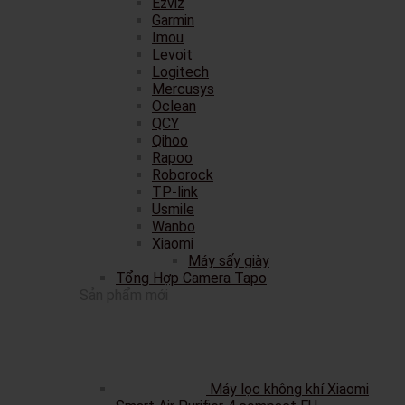
Ezviz
Garmin
Imou
Levoit
Logitech
Mercusys
Oclean
QCY
Qihoo
Rapoo
Roborock
TP-link
Usmile
Wanbo
Xiaomi
Máy sấy giày
Tổng Hợp Camera Tapo
Sản phẩm mới
Máy lọc không khí Xiaomi