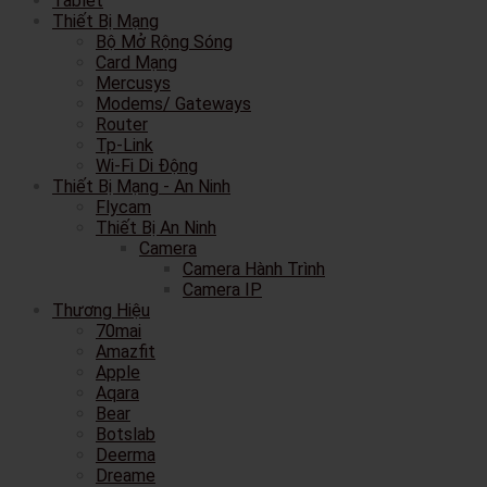
Tablet
Thiết Bị Mạng
Bộ Mở Rộng Sóng
Card Mạng
Mercusys
Modems/ Gateways
Router
Tp-Link
Wi-Fi Di Động
Thiết Bị Mạng - An Ninh
Flycam
Thiết Bị An Ninh
Camera
Camera Hành Trình
Camera IP
Thương Hiệu
70mai
Amazfit
Apple
Aqara
Bear
Botslab
Deerma
Dreame