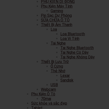
PHỤ KIỆN DI ĐỘNG
Phụ Kiện Máy Tính
Gaming
Pin Sạc Dự Phòng
SỬA CHỮA Ô TÔ
Thiết Bị Âm Thanh
Loa
Loa Bluetooth
Loa Vi Tính
Tai Nghe
Tai Nghe Bluetooth
Tai Nghe Có Dây
Tai Nghe Không Dây
Thiết Bị Lưu Trữ
Ổ Cứng
Thẻ Nhớ
Lexar
Sandisk
USB
Webcam
Phụ Kiện Ô Tô
70mai
Sức khỏe và sắc đẹp
Tablet