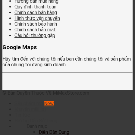
Hướng dẫn mua hàng
Quy định thanh toán
Chính sách bán hàng
Hình thức vận chuyển
Chính sách bảo hành
Chính sách bảo mật
Câu hỏi thường gặp
Google Maps
Hãy tìm đến với chúng tôi nếu bạn cần chúng tôi và sản phẩm
của chúng tôi đang kinh doanh.
© Bản Quyền Thuộc Về MiMaxStore.com
Sản phẩm mới
Khuyến mãi
Tin tức
Hướng Dẫn Sử Dụng
Danh mục
Điện Dân Dụng