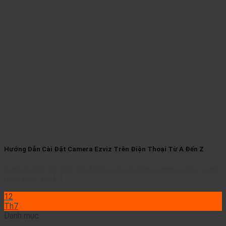
Hướng Dẫn Cài Đặt Camera Ezviz Trên Điện Thoại Từ A Đến Z
Camera Wifi An Ninh Gia Đình Ezviz là dòng camera nằm trong
phân khúc giá [...]
12
Th7
Danh mục