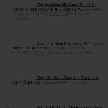
Máy lọc không khí Xiaomi Smart Air
Purifier 4 compact EU (BHR5860EU) 27W
2.590.000
₫
Giá gốc là: 2.590.000₫.
1.450.000
₫
Giá hiện tại là:
1.450.000₫.
Quạt Tháp Điều Hòa Thông Minh Levoit
Classic Pro 42 inches
3.990.000
₫
Giá gốc là:
3.990.000₫.
2.490.000
₫
Giá hiện tại là: 2.490.000₫.
Máy Tăm Nước Sóng Siêu Âm Usmile
C10 Chống Nước IPX7
2.290.000
₫
1.490.000
₫
Robot Hút Bụi Lau Nhà Roborock Qrevo