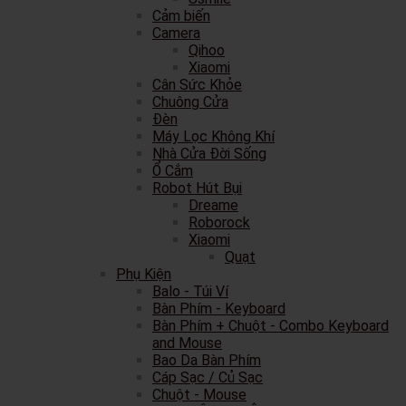
Cảm biến
Camera
Qihoo
Xiaomi
Cân Sức Khỏe
Chuông Cửa
Đèn
Máy Lọc Không Khí
Nhà Cửa Đời Sống
Ổ Cắm
Robot Hút Bụi
Dreame
Roborock
Xiaomi
Quạt
Phụ Kiện
Balo - Túi Ví
Bàn Phím - Keyboard
Bàn Phím + Chuột - Combo Keyboard
and Mouse
Bao Da Bàn Phím
Cáp Sạc / Củ Sạc
Chuột - Mouse