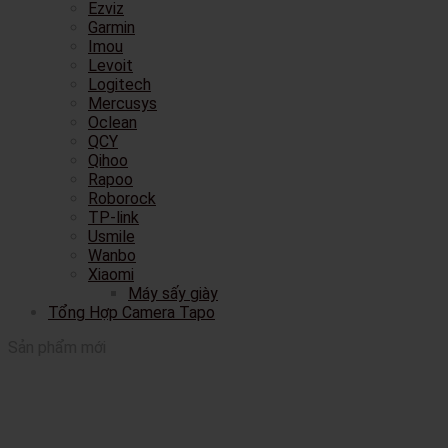
Ezviz
Garmin
Imou
Levoit
Logitech
Mercusys
Oclean
QCY
Qihoo
Rapoo
Roborock
TP-link
Usmile
Wanbo
Xiaomi
Máy sấy giày
Tổng Hợp Camera Tapo
Sản phẩm mới