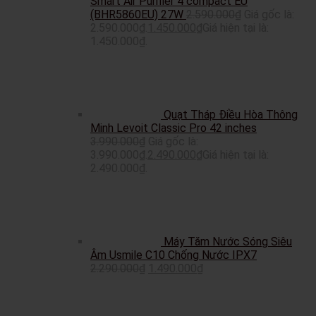
Smart Air Purifier 4 compact EU
(BHR5860EU) 27W
2.590.000
₫
Giá gốc là:
2.590.000₫.
1.450.000
₫
Giá hiện tại là:
1.450.000₫.
Quạt Tháp Điều Hòa Thông
Minh Levoit Classic Pro 42 inches
3.990.000
₫
Giá gốc là:
3.990.000₫.
2.490.000
₫
Giá hiện tại là:
2.490.000₫.
Máy Tăm Nước Sóng Siêu
Âm Usmile C10 Chống Nước IPX7
2.290.000
₫
1.490.000
₫