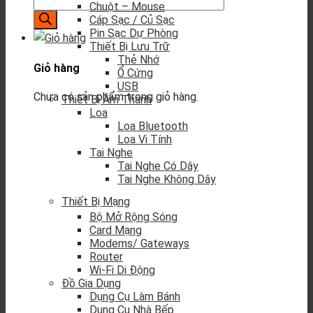
Chuột – Mouse
Cáp Sạc / Củ Sạc
Pin Sạc Dự Phòng
Thiết Bị Lưu Trữ
Thẻ Nhớ
Giỏ hàng
Ổ Cứng
USB
Chưa có sản phẩm trong giỏ hàng.
Thiết Bị Âm Thanh
Loa
Loa Bluetooth
Loa Vi Tính
Tai Nghe
Tai Nghe Có Dây
Tai Nghe Không Dây
Thiết Bị Mạng
Bộ Mở Rộng Sóng
Card Mạng
Modems/ Gateways
Router
Wi-Fi Di Động
Đồ Gia Dụng
Dụng Cụ Làm Bánh
Dụng Cụ Nhà Bếp