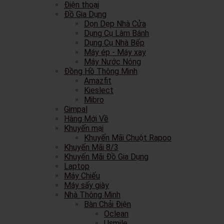
Điện thoại
Đồ Gia Dụng
Dọn Dẹp Nhà Cửa
Dụng Cụ Làm Bánh
Dụng Cụ Nhà Bếp
Máy ép - Máy xay
Máy Nước Nóng
Đồng Hồ Thông Minh
Amazfit
Kieslect
Mibro
Gimpal
Hàng Mới Về
Khuyến mại
Khuyến Mãi Chuột Rapoo
Khuyến Mãi 8/3
Khuyến Mãi Đồ Gia Dụng
Laptop
Máy Chiếu
Máy sấy giày
Nhà Thông Minh
Bàn Chải Điện
Oclean
Usmile