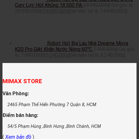
Curv Lực Hút Khủng 18.500 PA
29.990.000
₫
Giá gốc là:
29.990.000₫.
24.990.000
₫
Giá hiện tại là: 24.990.000₫.
Robot Hút Bụi Lau Nhà Dreame Mova
K20 Pro Giặt Khăn Nước Nóng 60°C
7.990.000
₫
Giá gốc
là: 7.990.000₫.
6.240.000
₫
Giá hiện tại là: 6.240.000₫.
MIMAX STORE
Văn Phòng:
2465 Phạm Thế Hiển Phường 7 Quận 8, HCM
Điểm bán hàng:
54/5 Phạm Hùng ,Bình Hưng ,Bình Chánh, HCM
(
Xem bản đồ
)