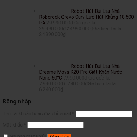
Robot Hút Bụi Lau Nhà
Roborock Qrevo Curv Lực Hút Khủng 18.500
PA
29.990.000
₫
Giá gốc là:
29.990.000₫.
24.990.000
₫
Giá hiện tại là:
24.990.000₫.
Robot Hút Bụi Lau Nhà
Dreame Mova K20 Pro Giặt Khăn Nước
Nóng 60°C
7.990.000
₫
Giá gốc là:
7.990.000₫.
6.240.000
₫
Giá hiện tại là:
6.240.000₫.
Đăng nhập
Tên tài khoản hoặc địa chỉ email
*
Mật khẩu
*
Ghi nhớ mật khẩu
Đăng nhập