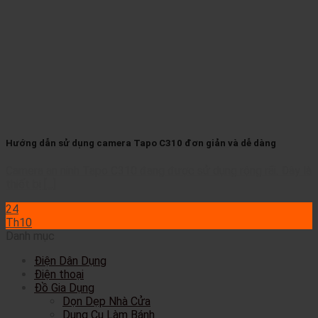
Hướng dẫn sử dụng camera Tapo C310 đơn giản và dễ dàng
Camera an ninh Tapo C310 đang được sử dụng rộng rãi. Đây là
thiết bị [...]
24
Th10
Danh mục
Điện Dân Dụng
Điện thoại
Đồ Gia Dụng
Dọn Dẹp Nhà Cửa
Dụng Cụ Làm Bánh