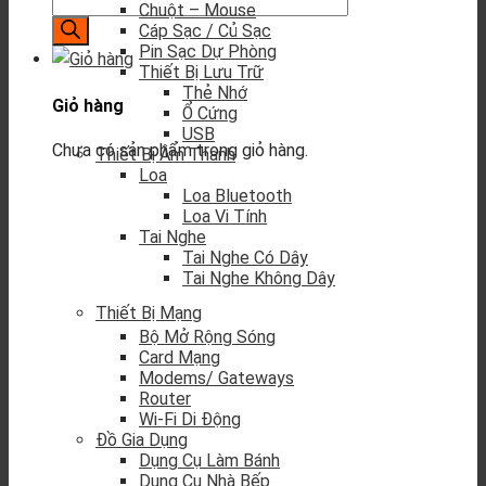
Chuột – Mouse
Cáp Sạc / Củ Sạc
Pin Sạc Dự Phòng
Thiết Bị Lưu Trữ
Thẻ Nhớ
Giỏ hàng
Ổ Cứng
USB
Chưa có sản phẩm trong giỏ hàng.
Thiết Bị Âm Thanh
Loa
Loa Bluetooth
Loa Vi Tính
Tai Nghe
Tai Nghe Có Dây
Tai Nghe Không Dây
Thiết Bị Mạng
Bộ Mở Rộng Sóng
Card Mạng
Modems/ Gateways
Router
Wi-Fi Di Động
Đồ Gia Dụng
Dụng Cụ Làm Bánh
Dụng Cụ Nhà Bếp