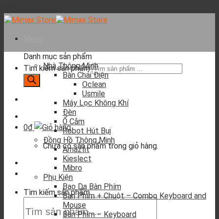
Skip to content
Menu
Danh mục sản phẩm
Nhà Thông Minh
Tìm kiếm sản phẩm
Bàn Chải Điện
Oclean
Usmile
Máy Lọc Không Khí
Đèn
Ổ Cắm
0
₫
Robot Hút Bụi
Đồng Hồ Thông Minh
Chưa có sản phẩm trong giỏ hàng.
Amazfit
Kieslect
Mibro
Phụ Kiện
Bao Da Bàn Phím
Tìm kiếm sản phẩm
Bàn Phím + Chuột – Combo Keyboard and
Mouse
Bàn Phím – Keyboard