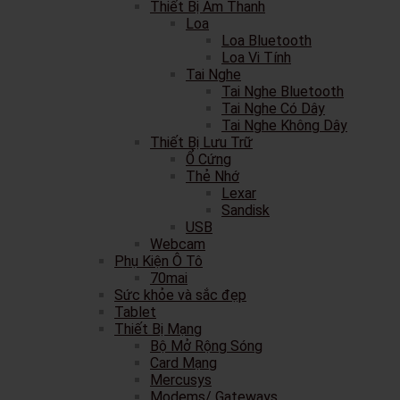
Thiết Bị Âm Thanh
Loa
Loa Bluetooth
Loa Vi Tính
Tai Nghe
Tai Nghe Bluetooth
Tai Nghe Có Dây
Tai Nghe Không Dây
Thiết Bị Lưu Trữ
Ổ Cứng
Thẻ Nhớ
Lexar
Sandisk
USB
Webcam
Phụ Kiện Ô Tô
70mai
Sức khỏe và sắc đẹp
Tablet
Thiết Bị Mạng
Bộ Mở Rộng Sóng
Card Mạng
Mercusys
Modems/ Gateways