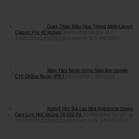
Quạt Tháp Điều Hòa Thông Minh Levoit
Classic Pro 42 inches
3.990.000
₫
Giá gốc là:
3.990.000₫.
2.490.000
₫
Giá hiện tại là: 2.490.000₫.
Máy Tăm Nước Sóng Siêu Âm Usmile
C10 Chống Nước IPX7
2.290.000
₫
1.490.000
₫
Robot Hút Bụi Lau Nhà Roborock Qrevo
Curv Lực Hút Khủng 18.500 PA
29.990.000
₫
Giá gốc là:
29.990.000₫.
24.990.000
₫
Giá hiện tại là: 24.990.000₫.