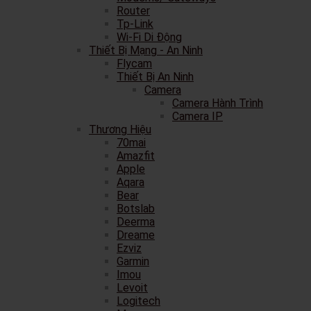
Router
Tp-Link
Wi-Fi Di Động
Thiết Bị Mạng - An Ninh
Flycam
Thiết Bị An Ninh
Camera
Camera Hành Trình
Camera IP
Thương Hiệu
70mai
Amazfit
Apple
Aqara
Bear
Botslab
Deerma
Dreame
Ezviz
Garmin
Imou
Levoit
Logitech