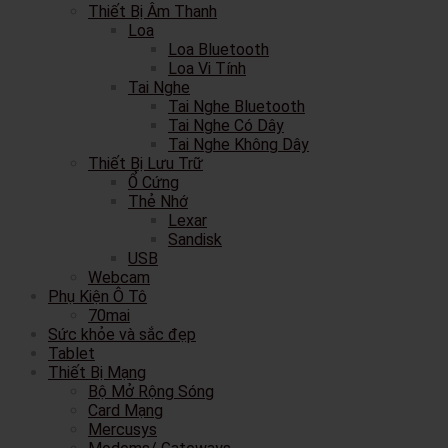
Thiết Bị Âm Thanh
Loa
Loa Bluetooth
Loa Vi Tính
Tai Nghe
Tai Nghe Bluetooth
Tai Nghe Có Dây
Tai Nghe Không Dây
Thiết Bị Lưu Trữ
Ổ Cứng
Thẻ Nhớ
Lexar
Sandisk
USB
Webcam
Phụ Kiện Ô Tô
70mai
Sức khỏe và sắc đẹp
Tablet
Thiết Bị Mạng
Bộ Mở Rộng Sóng
Card Mạng
Mercusys