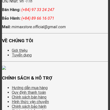
Chủ Nhật:
9h -11h
Bán Hàng:
(+84) 97 33 24 247
Bảo Hành:
(+84) 89 66 16 071
Mail:
mimaxstore.official@gmail.com
VỀ CHÚNG TÔI
Giới thiệu
Tuyển dụng
CHÍNH SÁCH & HỖ TRỢ
Hướng dẫn mua hàng
Quy định thanh toán
Chính sách bán hàng
Hình thức vận chuyển
Chính sách bảo hành