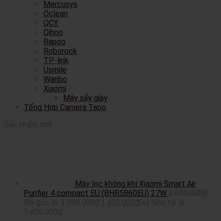
Mercusys
Oclean
QCY
Qihoo
Rapoo
Roborock
TP-link
Usmile
Wanbo
Xiaomi
Máy sấy giày
Tổng Hợp Camera Tapo
Sản phẩm mới
Máy lọc không khí Xiaomi Smart Air
Purifier 4 compact EU (BHR5860EU) 27W
2.590.000
₫
Giá gốc là: 2.590.000₫.
1.450.000
₫
Giá hiện tại là:
1.450.000₫.