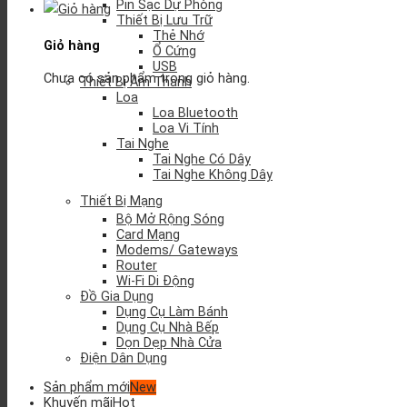
Pin Sạc Dự Phòng
Thiết Bị Lưu Trữ
Thẻ Nhớ
Giỏ hàng
Ổ Cứng
USB
Chưa có sản phẩm trong giỏ hàng.
Thiết Bị Âm Thanh
Loa
Loa Bluetooth
Loa Vi Tính
Tai Nghe
Tai Nghe Có Dây
Tai Nghe Không Dây
Thiết Bị Mạng
Bộ Mở Rộng Sóng
Card Mạng
Modems/ Gateways
Router
Wi-Fi Di Động
Đồ Gia Dụng
Dụng Cụ Làm Bánh
Dụng Cụ Nhà Bếp
Dọn Dẹp Nhà Cửa
Điện Dân Dụng
Sản phẩm mới
Khuyến mãi