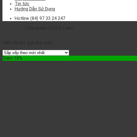
Tin tức
Hướng Dẫn Sử Dụng
Hotline
(84) 97 33 24 247
Trang chủ
/
Sản phẩm GTS 4
/
Đen
Lọc
Hiển thị kết quả duy nhất
Giảm 16%