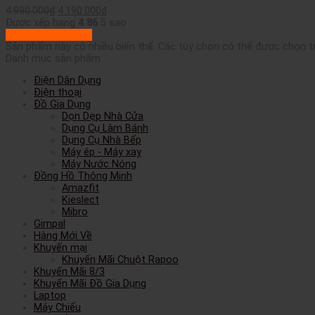
4.990.000
₫
4.190.000
₫
Được xếp hạng
4.86
5 sao
Lựa chọn tùy chọn
Sản phẩm này có nhiều biến thể. Các tùy chọn có thể được chọn 
Danh mục sản phẩm
Điện Dân Dụng
Điện thoại
Đồ Gia Dụng
Dọn Dẹp Nhà Cửa
Dụng Cụ Làm Bánh
Dụng Cụ Nhà Bếp
Máy ép - Máy xay
Máy Nước Nóng
Đồng Hồ Thông Minh
Amazfit
Kieslect
Mibro
Gimpal
Hàng Mới Về
Khuyến mại
Khuyến Mãi Chuột Rapoo
Khuyến Mãi 8/3
Khuyến Mãi Đồ Gia Dụng
Laptop
Máy Chiếu