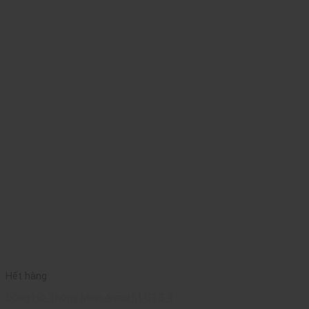
Hết hàng
Đồng Hồ Thông Minh Amazfit GTS 4