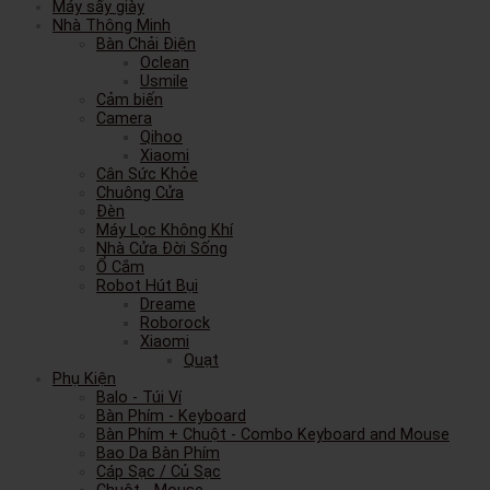
Máy sấy giày
Nhà Thông Minh
Bàn Chải Điện
Oclean
Usmile
Cảm biến
Camera
Qihoo
Xiaomi
Cân Sức Khỏe
Chuông Cửa
Đèn
Máy Lọc Không Khí
Nhà Cửa Đời Sống
Ổ Cắm
Robot Hút Bụi
Dreame
Roborock
Xiaomi
Quạt
Phụ Kiện
Balo - Túi Ví
Bàn Phím - Keyboard
Bàn Phím + Chuột - Combo Keyboard and Mouse
Bao Da Bàn Phím
Cáp Sạc / Củ Sạc